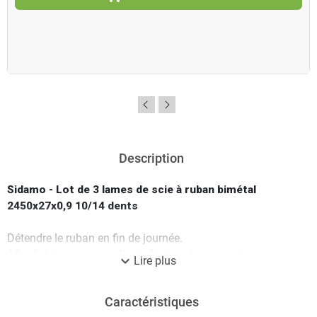
Description
Sidamo - Lot de 3 lames de scie à ruban bimétal
2450x27x0,9 10/14 dents
Détendre le ruban en fin de journée.
Afin d'obtenir une excellente finition de coupe et une
expand_more
Lire plus
grande longévité du ruban, il est impératif de choisir la
denture du ruban, d'adapter la Vitesse de descente de
Caractéristiques
l'archet et la Vitesse du moteur en fonction du profil de la