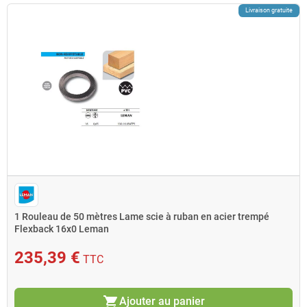
Livraison gratuite
1 Rouleau de 50 mètres Lame scie à ruban en acier trempé
Flexback 16x0 Leman
235,39 €
TTC
shopping_cart
Ajouter au panier