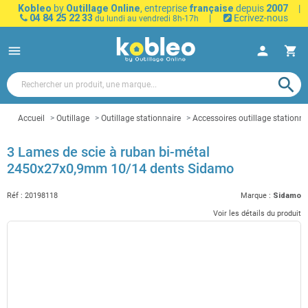
Kobleo
by
Outillage Online
, entreprise
française
depuis
2007
|
04 84 25 22 33
|
Ecrivez-nous
du lundi au vendredi 8h-17h
menu
person
shopping_cart
search
Accueil
Outillage
Outillage stationnaire
Accessoires outillage stationna
3 Lames de scie à ruban bi-métal
2450x27x0,9mm 10/14 dents Sidamo
Réf :
20198118
Marque :
Sidamo
Voir les détails du produit