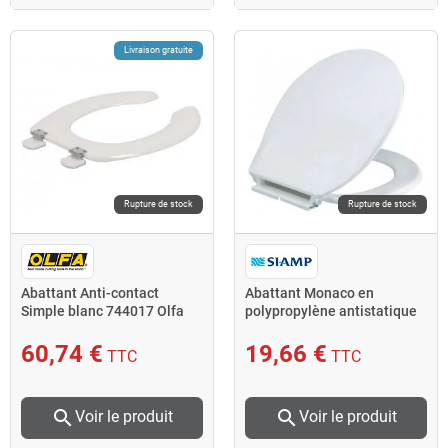
Livraison gratuite
Rupture de stock
Rupture de stock
Abattant Anti-contact
Abattant Monaco en
Simple blanc 744017 Olfa
polypropylène antistatique
Double blanc 48 7101 01
Siamp
60,74 €
19,66 €
TTC
TTC
search
search
Voir le produit
Voir le produit