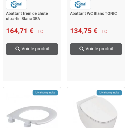
Abattant frein de chute
Abattant WC Blanc TONIC
ultra-fin Blanc DEA
164,71 €
134,75 €
TTC
TTC
search
search
Voir le produit
Voir le produit
Livraison gratuite
Livraison gratuite