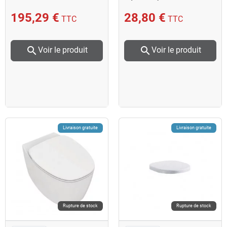
Aquamatix
195,29 €
28,80 €
TTC
TTC
search
search
Voir le produit
Voir le produit
Livraison gratuite
Livraison gratuite
Rupture de stock
Rupture de stock