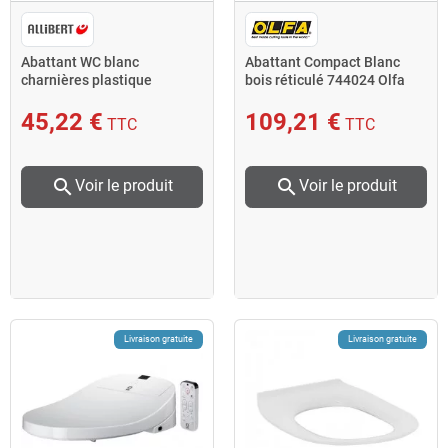
Abattant WC blanc
Abattant Compact Blanc
charnières plastique
bois réticulé 744024 Olfa
standard KARMA
45,22 €
109,21 €
TTC
TTC
search
search
Voir le produit
Voir le produit
Livraison gratuite
Livraison gratuite