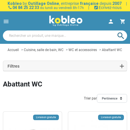
Kobleo
by
Outillage Online
, entreprise
française
depuis
2007
|
04 84 25 22 33
|
Ecrivez-nous
du lundi au vendredi 8h-17h
menu
person
shopping_cart
search
Accueil
Cuisine, salle de bain, WC
WC et accessoires
Abattant WC
Filtres
Abattant WC
Trier par
Pertinence
Livraison gratuite
Livraison gratuite