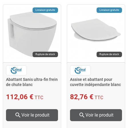
Livraison gratuite
Livraison gratuite
Rupture de stock
Rupture de stock
Abattant Sanis ultra-fin frein
Assise et abattant pour
de chute blanc
cuvette indépendante blanc
Contour 21 Ideal standard
112,06 €
82,76 €
TTC
TTC
search
search
Voir le produit
Voir le produit