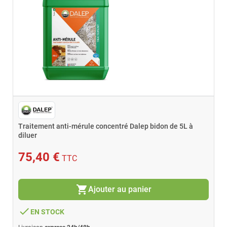
Traitement anti-mérule concentré Dalep bidon de 5L à
diluer
75,40 €
TTC
shopping_cart
Ajouter au panier
done
EN STOCK