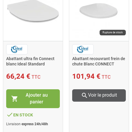
Rupture de stock
Abattant ultra fin Connect
Abattant recouvrant frein de
blanc Ideal Standard
chute Blanc CONNECT
FREEDOM
66,24 €
101,94 €
TTC
TTC
search
Ajouter au
Voir le produit
shopping_cart
panier
done
EN STOCK
Livraison
express 24h/48h