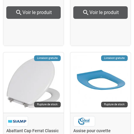
search
search
Voir le produit
Voir le produit
Livraison gratuite
Livraison gratuite
Rupture de stock
Rupture de stock
Abattant Cap Ferrat Classic
Assise pour cuvette