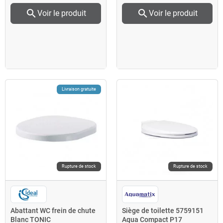
search
search
Voir le produit
Voir le produit
Livraison gratuite
Rupture de stock
Rupture de stock
Abattant WC frein de chute
Siège de toilette 5759151
Blanc TONIC
Aqua Compact P17