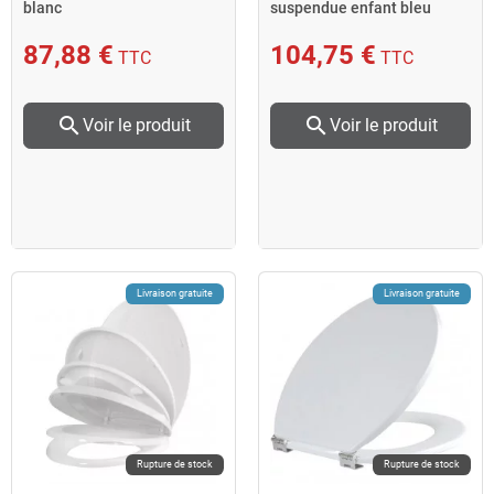
blanc
suspendue enfant bleu
Contour 21 Ideal standard
87,88 €
104,75 €
TTC
TTC
search
search
Voir le produit
Voir le produit
Livraison gratuite
Livraison gratuite
Rupture de stock
Rupture de stock