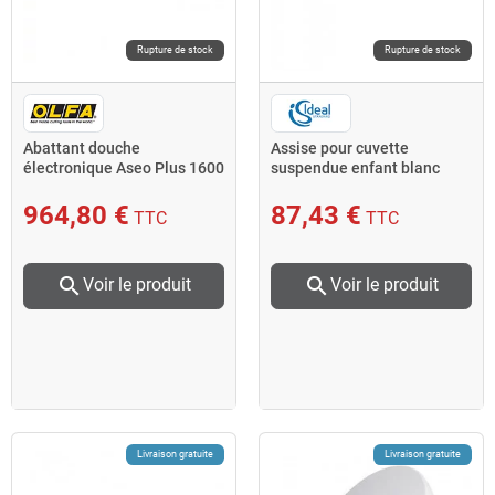
Rupture de stock
Rupture de stock
Abattant douche
Assise pour cuvette
électronique Aseo Plus 1600
suspendue enfant blanc
W 420022 Olfa
Contour 21 Ideal standard
964,80 €
87,43 €
TTC
TTC
search
search
Voir le produit
Voir le produit
Livraison gratuite
Livraison gratuite