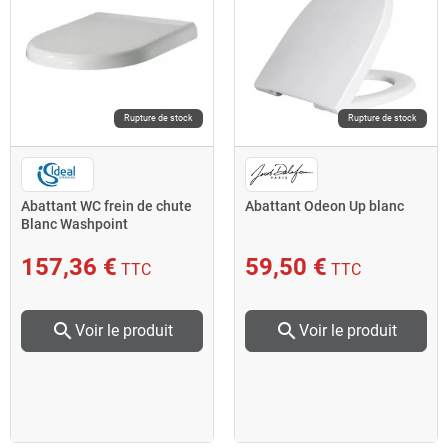
Rupture de stock
Rupture de stock
Abattant WC frein de chute
Abattant Odeon Up blanc
Blanc Washpoint
157,36 €
59,50 €
TTC
TTC
search
search
Voir le produit
Voir le produit