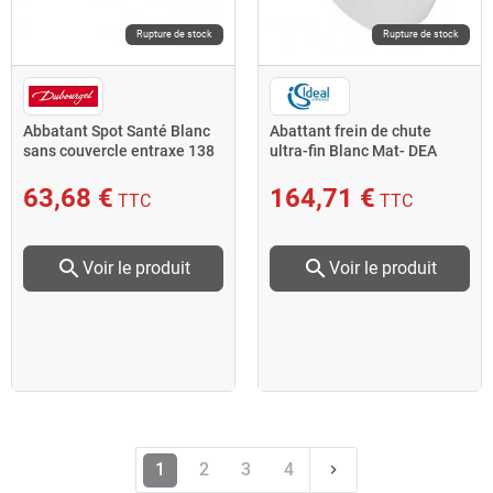
Rupture de stock
Rupture de stock
Abbatant Spot Santé Blanc
Abattant frein de chute
sans couvercle entraxe 138
ultra-fin Blanc Mat- DEA
à 175 mm 720009 Dubourgel
63,68 €
164,71 €
TTC
TTC
search
search
Voir le produit
Voir le produit
Suivant
1
2
3
4
keyboard_arrow_right