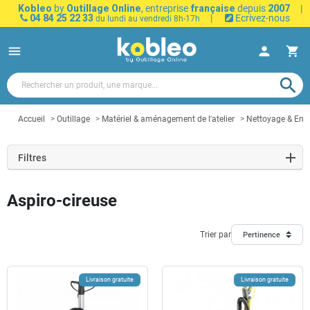
Kobleo
by
Outillage Online
, entreprise
française
depuis
2007
|
04 84 25 22 33
|
Ecrivez-nous
du lundi au vendredi 8h-17h
menu
person
shopping_cart
search
Accueil
Outillage
Matériel & aménagement de l'atelier
Nettoyage & Entr
Filtres
Aspiro-cireuse
Trier par
Pertinence
Livraison gratuite
Livraison gratuite