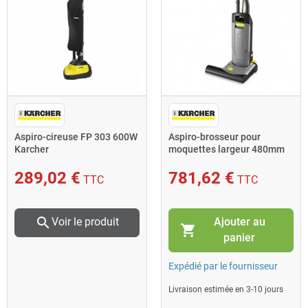
Aspiro-cireuse FP 303 600W
Aspiro-brosseur pour
Karcher
moquettes largeur 480mm
850W 2 moteurs 55L CV 48/
Karcher
289,02 €
781,62 €
TTC
TTC
search
Ajouter au
Voir le produit
shopping_cart
panier
Expédié par le fournisseur
Livraison estimée en 3-10 jours