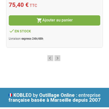
75,40 €
TTC
shopping_cart
Ajouter au panier
done
EN STOCK
Livraison
express 24h/48h
KOBLEO
by
Outillage Online
: entreprise
française
basée à Marseille depuis 2007