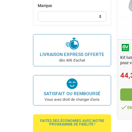
Marque
LIVRAISON EXPRESS OFFERTE
Kit lu
dès 40€ d'achat
pour v
44,
SATISFAIT OU REMBOURSÉ
Vous avez droit de changer d'avis
done
E
FAITES DES ÉCONOMIES AVEC NOTRE
PROGRAMME DE FIDÉLITÉ !