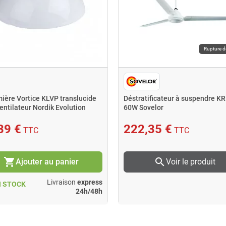
Rupture d
mière Vortice KLVP translucide
Déstratificateur à suspendre K
entilateur Nordik Evolution
60W Sovelor
39 €
222,35 €
TTC
TTC
shopping_cart
search
Ajouter au panier
Voir le produit
Livraison
express
N STOCK
24h/48h