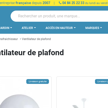
 entreprise
française
depuis
2007
|
04 84 25 22 33
du lundi au vendr
JARDIN
ATELIER
ACCÈS EN HAUTEUR
MARQUES
 rafraichisseur
Ventilateur de plafond
tilateur de plafond
Livraison gratuite
Livraison 