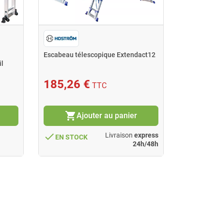
Escabeau télescopique Extendact12
Traitemen
l
3100 bidon
185,26 €
161,1
TTC
shopping_cart
shopping_cart
Ajouter au panier
done
done
Livraison
express
EN STOCK
EN ST
24h/48h