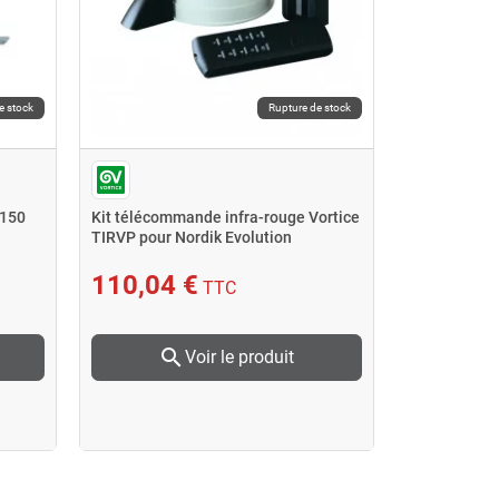
e stock
Rupture de stock
R150
Kit télécommande infra-rouge Vortice
TIRVP pour Nordik Evolution
110,04 €
TTC
search
Voir le produit