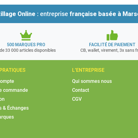
illage Online
: entreprise
française
basée à Marse
500 MARQUES PRO
FACILITÉ DE PAIEMENT
de 33 000 articles disponibles
CB, wallet, virement, 3x sans f
 PRATIQUES
L'ENTREPRISE
compte
Qui sommes nous
de commande
Contact
son
CGV
s & Échanges
arques