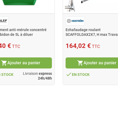
ement anti-mérule concentré
Echafaudage roulant
bidon de 5L à diluer
SCAFFOLDAX2X7, H max Travai
4,74m, Hostrom
40 €
164,02 €
TTC
TTC
shopping_cart
shopping_cart
Ajouter au panier
Ajouter au panier
done
Livraison
express
N STOCK
EN STOCK
24h/48h