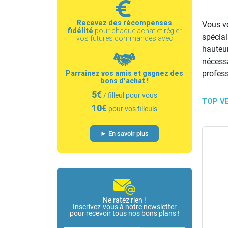
Recevez des récompenses
Vous vo
fidélité
pour chaque achat et régler
spécial
vos futures commandes avec
hauteur
nécessa
profess
Parrainez vos amis et gagnez des
bons d'achat !
5€
/ filleul pour vous
TOP V
10€
pour vos filleuls
ivraison gratuite
Livraison gratuite
► En savoir plus
Ne ratez rien !
Inscrivez-vous à notre newsletter
pour recevoir tous nos bons plans !