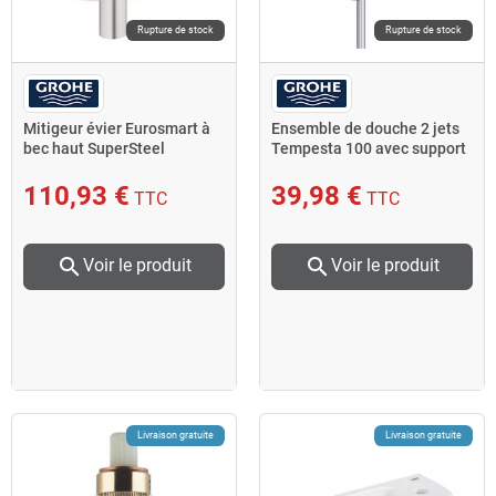
Rupture de stock
Rupture de stock
Mitigeur évier Eurosmart à
Ensemble de douche 2 jets
bec haut SuperSteel
Tempesta 100 avec support
33202DC2 Grohe
mural chromé Grohe
110,93 €
39,98 €
TTC
TTC
search
search
Voir le produit
Voir le produit
Livraison gratuite
Livraison gratuite