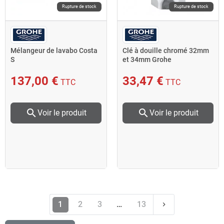
Rupture de stock
Rupture de stock
Mélangeur de lavabo Costa
Clé à douille chromé 32mm
S
et 34mm Grohe
137,00 €
33,47 €
TTC
TTC
search
search
Voir le produit
Voir le produit
Suivant
1
2
3
…
13
keyboard_arrow_right