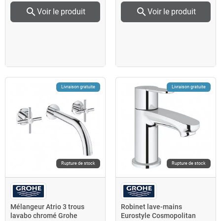
search
search
Voir le produit
Voir le produit
Livraison gratuite
Livraison gratuite
Rupture de stock
Rupture de stock
Mélangeur Atrio 3 trous
Robinet lave-mains
lavabo chromé Grohe
Eurostyle Cosmopolitan