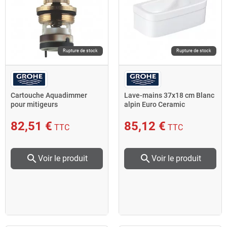
Rupture de stock
Rupture de stock
Cartouche Aquadimmer
Lave-mains 37x18 cm Blanc
pour mitigeurs
alpin Euro Ceramic
thermostatiques 47364000
39327000 Grohe
Grohe
82,51 €
85,12 €
TTC
TTC
search
search
Voir le produit
Voir le produit