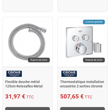
Livraison gratuite
Rupture de stock
Rupture de stock
Flexible douche métal
Thermostatique installation
125cm Relexaflex Metal
encastrée 2 sorties chromé
Long-Life 28142000 Grohe
GROHTHERM SMART
31,97 €
507,65 €
TTC
TTC