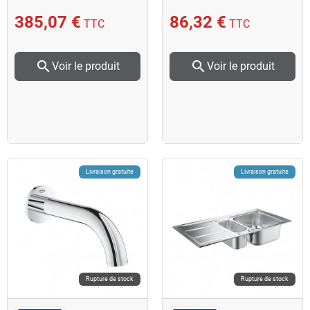
taille XS chromé Grohe
385,07 €
86,32 €
TTC
TTC
search
search
Voir le produit
Voir le produit
Livraison gratuite
Livraison gratuite
Rupture de stock
Rupture de stock