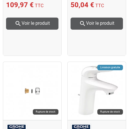
109,97 €
50,04 €
TTC
TTC
search
search
Voir le produit
Voir le produit
Livraison gratuite
Rupture de stock
Rupture de stock