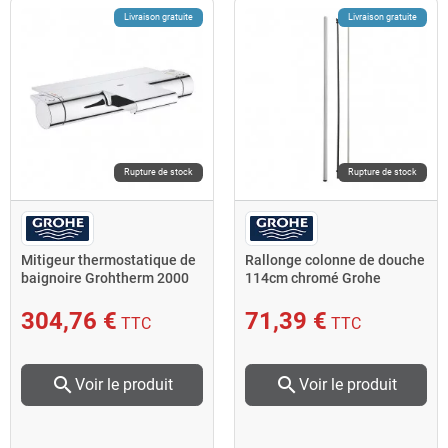
Livraison gratuite
Livraison gratuite
Rupture de stock
Rupture de stock
Mitigeur thermostatique de
Rallonge colonne de douche
baignoire Grohtherm 2000
114cm chromé Grohe
chromé Grohe
304,76 €
71,39 €
TTC
TTC
search
search
Voir le produit
Voir le produit