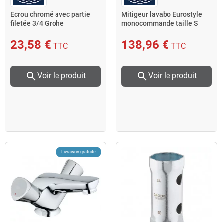
Ecrou chromé avec partie
Mitigeur lavabo Eurostyle
filetée 3/4 Grohe
monocommande taille S
blanc/chromé Grohe
23,58 €
138,96 €
TTC
TTC
search
search
Voir le produit
Voir le produit
Livraison gratuite