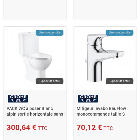
Livraison gratuite
Livraison gratuite
Rupture de stock
Rupture de stock
PACK WC à poser Blanc
Mitigeur lavabo BauFlow
alpin sortie horizontale sans
monocommande taille S
bride 3/6L 3949600 Grohe
chromé Grohe
300,64 €
70,12 €
TTC
TTC