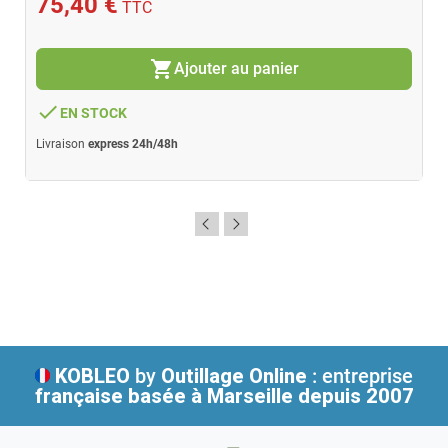
75,40 €
TTC
shopping_cart
Ajouter au panier
done
EN STOCK
Livraison
express 24h/48h
KOBLEO
by
Outillage Online
: entreprise
française
basée à Marseille depuis 2007