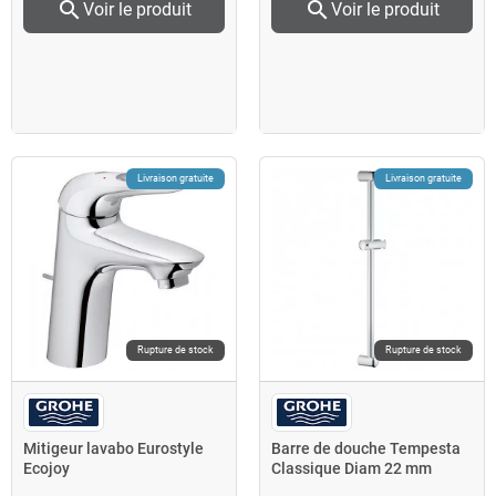
search
search
Voir le produit
Voir le produit
Livraison gratuite
Livraison gratuite
Rupture de stock
Rupture de stock
Mitigeur lavabo Eurostyle
Barre de douche Tempesta
Ecojoy
Classique Diam 22 mm
27523000 Grohe