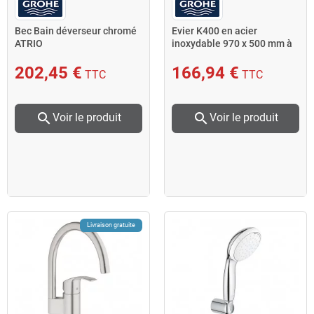
Bec Bain déverseur chromé
Evier K400 en acier
ATRIO
inoxydable 970 x 500 mm à
encastrer 31567SD0 Grohe
202,45 €
166,94 €
TTC
TTC
search
search
Voir le produit
Voir le produit
Livraison gratuite