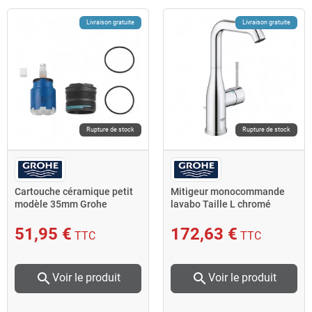
Livraison gratuite
Livraison gratuite
Rupture de stock
Rupture de stock
Cartouche céramique petit
Mitigeur monocommande
modèle 35mm Grohe
lavabo Taille L chromé
Essence 32628001 Grohe
51,95 €
172,63 €
TTC
TTC
search
search
Voir le produit
Voir le produit