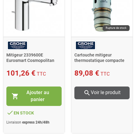
Rupture de stock
Mitigeur 2339600E
Cartouche mitigeur
Eurosmart Cosmopolitan
thermostatique compacte
lavabo taille M Grohe
1/2 chromé Grohe
101,26 €
89,08 €
TTC
TTC
search
Ajouter au
Voir le produit
shopping_cart
panier
done
EN STOCK
Livraison
express 24h/48h