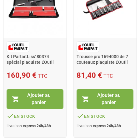
Kit ParfaitLiss' 80374
Trousse pro 1694000 de 7
spécial plaquiste L'Outil
couteaux plaquiste L'Outil
Parfait
Parfait
160,90 €
81,40 €
TTC
TTC
Ajouter au
Ajouter au
shopping_cart
shopping_cart
panier
panier
done
done
EN STOCK
EN STOCK
Livraison
express 24h/48h
Livraison
express 24h/48h