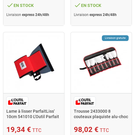
done
done
EN STOCK
EN STOCK
Livraison
express 24h/48h
Livraison
express 24h/48h
Livraison gratuite
Lame à lisser ParfaitLiss'
Trousse 2433000 8
10cm 541010 L'Outil Parfait
couteaux plaquiste alu-choc
L'Outil Parfait
19,34 €
98,02 €
TTC
TTC