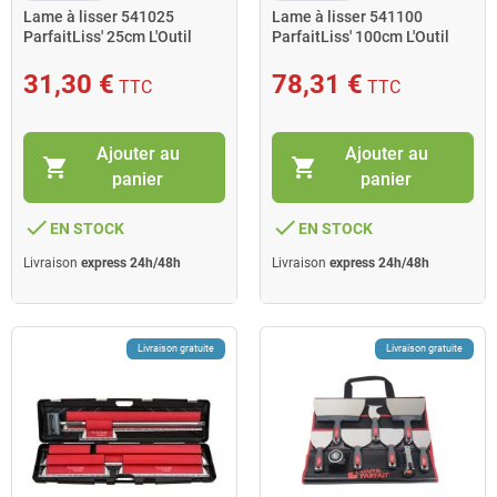
Lame à lisser 541025
Lame à lisser 541100
ParfaitLiss' 25cm L'Outil
ParfaitLiss' 100cm L'Outil
Parfait
Parfait
31,30 €
78,31 €
TTC
TTC
Ajouter au
Ajouter au
shopping_cart
shopping_cart
panier
panier
done
done
EN STOCK
EN STOCK
Livraison
express 24h/48h
Livraison
express 24h/48h
Livraison gratuite
Livraison gratuite