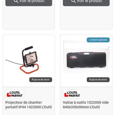
search
search
Voir le produit
Voir le produit
Livraison gratuite
Rupture de stock
Rupture de stock
Projecteur de chantier
Valise à outils 1022000 vide
portatif IP44 1423000 L'Outil
840x330x90mm L'Outil
Parfait
Parfait