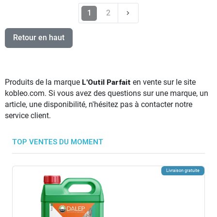
Suivant
1
2
keyboard_arrow_right
Retour en haut
Produits de la marque
L'Outil Parfait
en vente sur le site
kobleo.com. Si vous avez des questions sur une marque, un
article, une disponibilité, n'hésitez pas à contacter notre
service client.
TOP VENTES DU MOMENT
Livraison gratuite