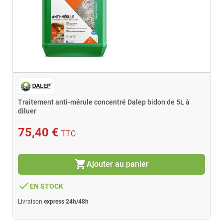
Traitement anti-mérule concentré Dalep bidon de 5L à
diluer
75,40 €
TTC
shopping_cart
Ajouter au panier
done
EN STOCK
Livraison
express 24h/48h