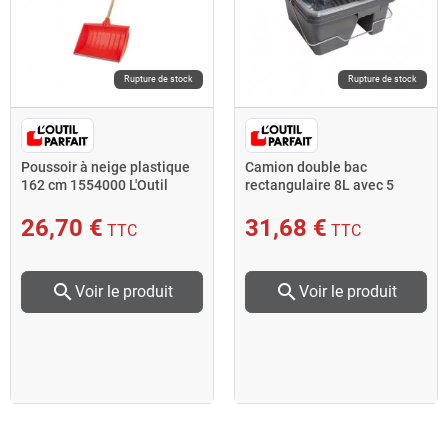
Rupture de stock
Rupture de stock
Poussoir à neige plastique
Camion double bac
162 cm 1554000 L'Outil
rectangulaire 8L avec 5
Parfait
films Outiliner
26,70 €
31,68 €
TTC
TTC
search
search
Voir le produit
Voir le produit