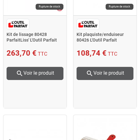
Rupture de stock
Rupture de stock
Kit de lissage 80428
Kit plaquiste/enduiseur
ParfaitLiss' L'Outil Parfait
80426 L'Outil Parfait
263,70 €
108,74 €
TTC
TTC
search
search
Voir le produit
Voir le produit