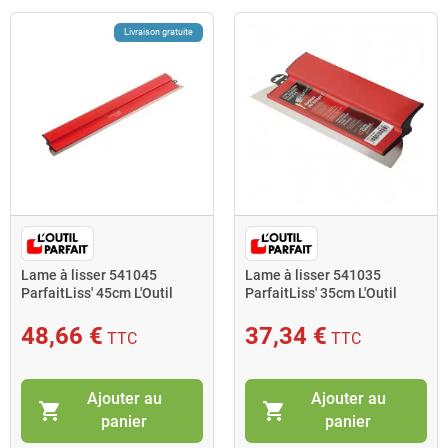
Livraison gratuite
Lame à lisser 541045
Lame à lisser 541035
ParfaitLiss' 45cm L'Outil
ParfaitLiss' 35cm L'Outil
Parfait
Parfait
48,66 €
37,34 €
TTC
TTC
Ajouter au
Ajouter au
shopping_cart
shopping_cart
panier
panier