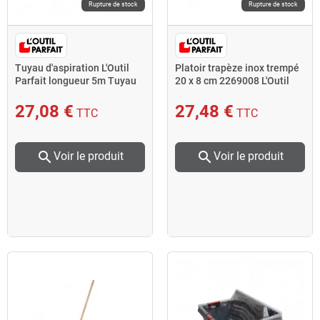
Rupture de stock
Rupture de stock
Tuyau d'aspiration L'Outil
Platoir trapèze inox trempé
Parfait longueur 5m Tuyau
20 x 8 cm 2269008 L'Outil
D32mm
Parfait
27,08 €
27,48 €
TTC
TTC
search
search
Voir le produit
Voir le produit