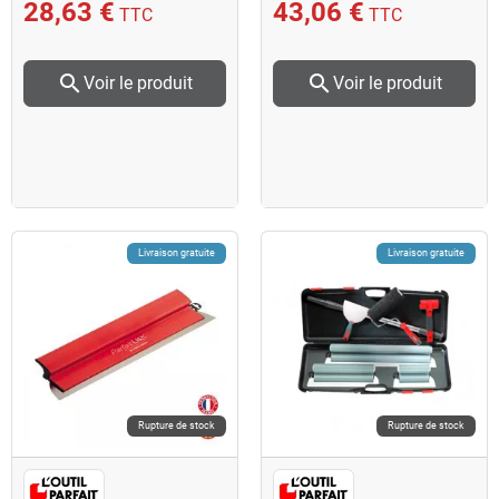
28,63 €
43,06 €
TTC
TTC
search
search
Voir le produit
Voir le produit
Livraison gratuite
Livraison gratuite
Rupture de stock
Rupture de stock