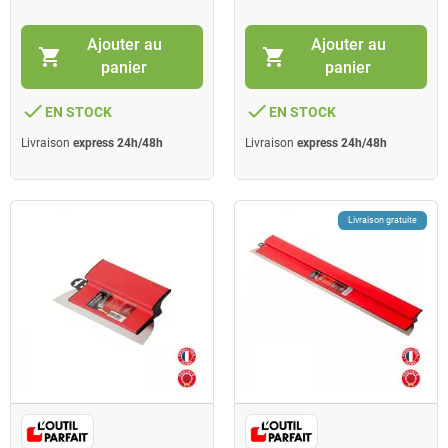
Ajouter au
Ajouter au
shopping_cart
shopping_cart
panier
panier
done
done
EN STOCK
EN STOCK
Livraison
express 24h/48h
Livraison
express 24h/48h
Livraison gratuite