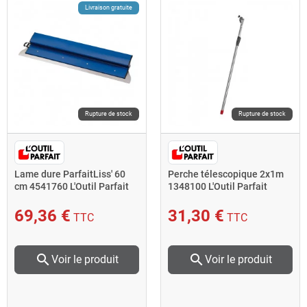
Livraison gratuite
Rupture de stock
Rupture de stock
Lame dure ParfaitLiss' 60
Perche télescopique 2x1m
cm 4541760 L'Outil Parfait
1348100 L'Outil Parfait
69,36 €
31,30 €
TTC
TTC
search
search
Voir le produit
Voir le produit