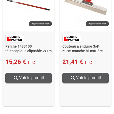
Rupture de stock
Rupture de stock
Perche 1483100
Couteau à enduire Soft
télescopique clipsable 2x1m
60cm manche bi-matière
L'Outil Parfait
15,26 €
21,41 €
TTC
TTC
search
search
Voir le produit
Voir le produit