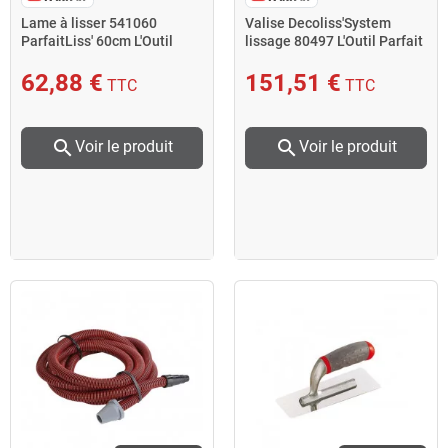
Lame à lisser 541060
Valise Decoliss'System
ParfaitLiss' 60cm L'Outil
lissage 80497 L'Outil Parfait
Parfait
62,88 €
151,51 €
TTC
TTC
search
search
Voir le produit
Voir le produit