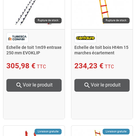
Rupture de stock
Rupture de stock
Echelle de toit 1m59 entraxe
Echelle de toit bois Ht4m 15
250 mm EVOKLIP
marches écartement
barreaux 25cm Centaure
305,98 €
234,23 €
TTC
TTC
search
search
Voir le produit
Voir le produit
Livraison gratuite
Livraison gratuite