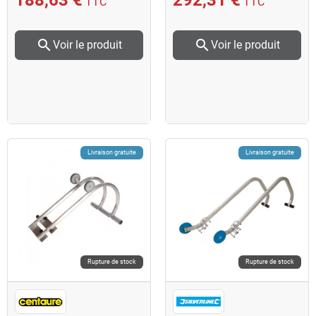
TTC
TTC
search
search
Voir le produit
Voir le produit
Livraison gratuite
Livraison gratuite
Rupture de stock
Rupture de stock