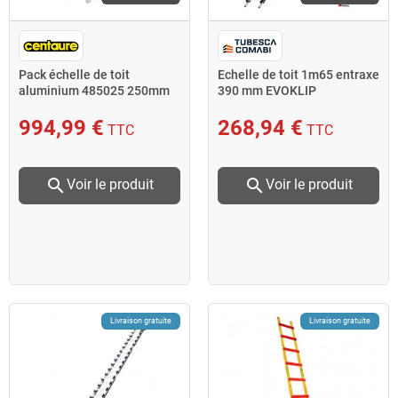
Pack échelle de toit
Echelle de toit 1m65 entraxe
aluminium 485025 250mm
390 mm EVOKLIP
994,99 €
268,94 €
TTC
TTC
search
search
Voir le produit
Voir le produit
Livraison gratuite
Livraison gratuite