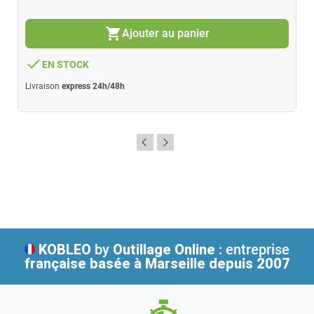
shopping_cart
Ajouter au panier
done
EN STOCK
Livraison
express 24h/48h
KOBLEO
by
Outillage Online
: entreprise
française
basée à Marseille depuis 2007