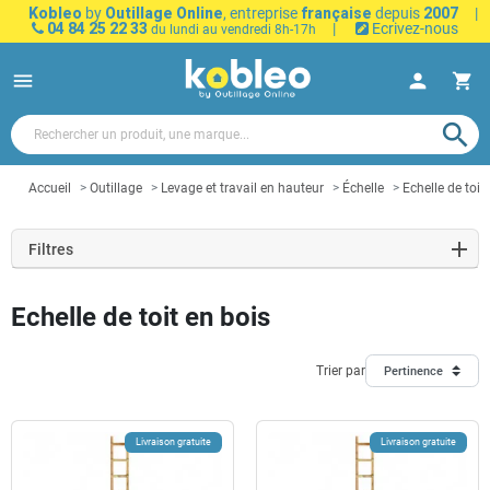
Kobleo
by
Outillage Online
, entreprise
française
depuis
2007
|
04 84 25 22 33
|
Ecrivez-nous
du lundi au vendredi 8h-17h
menu
person
shopping_cart
search
Accueil
Outillage
Levage et travail en hauteur
Échelle
Echelle de toit
Filtres
Echelle de toit en bois
Trier par
Pertinence
Livraison gratuite
Livraison gratuite