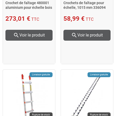
Crochet de faîtage 480001
Crochets de faîtage pour
aluminium pour échelle bois
échelle, 1015 mm 336094
Centaure
Silverline
273,01 €
58,99 €
TTC
TTC
search
search
Voir le produit
Voir le produit
Livraison gratuite
Livraison gratuite
Rupture de stock
Rupture de stock