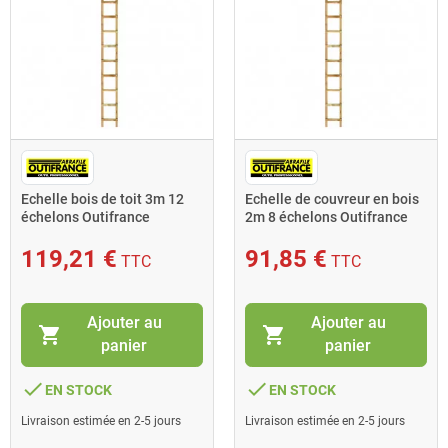
Echelle bois de toit 3m 12
Echelle de couvreur en bois
échelons Outifrance
2m 8 échelons Outifrance
119,21 €
91,85 €
TTC
TTC
Ajouter au
Ajouter au
shopping_cart
shopping_cart
panier
panier
done
done
EN STOCK
EN STOCK
Livraison estimée en 2-5 jours
Livraison estimée en 2-5 jours