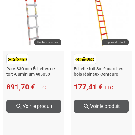
Rupture de stock
Rupture de stock
Pack 330 mm Échelles de
Echelle toit 3m 9 marches
toit Aluminium 485033
bois résineux Centaure
Centaure
891,70 €
177,41 €
TTC
TTC
search
search
Voir le produit
Voir le produit