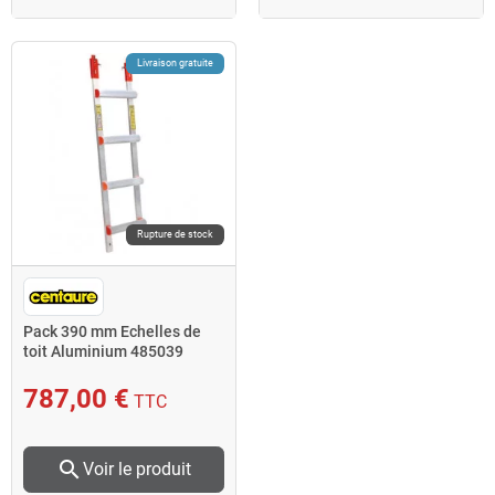
Livraison gratuite
Rupture de stock
Pack 390 mm Echelles de
toit Aluminium 485039
Centaure
787,00 €
TTC
search
Voir le produit