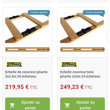
Livraison gratuite
Livraison gratuite
Echelle de couvreur pliante
Echelle couvreur bois
2x2,5m 20 échelons
pliante 2x3m 24 échelons
Outifrance
Outifrance
219,95 €
249,23 €
TTC
TTC
Ajouter au
Ajouter au
shopping_cart
shopping_cart
panier
panier