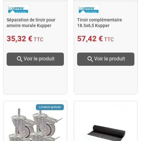
Séparation de tiroir pour
Tiroir complémentaire
amoire murale Kupper
18.5x6,5 Kupper
35,32 €
57,42 €
TTC
TTC
search
search
Voir le produit
Voir le produit
Livraison gratuite