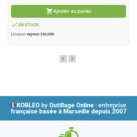
shopping_cart
Ajouter au panier
done
EN STOCK
Livraison
express 24h/48h
KOBLEO
by
Outillage Online
: entreprise
française
basée à Marseille depuis 2007