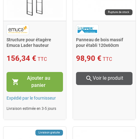
Rupture de stock
Structure pour étagère
Panneau de bois massif
Emuca Lader hauteur
pour établi 120x60cm
1790mm acier noir
Kupper
156,34 €
98,90 €
TTC
TTC
search
Ajouter au
Voir le produit
shopping_cart
panier
Expédié par le fournisseur
Livraison estimée en 3-5 jours
Livraison gratuite