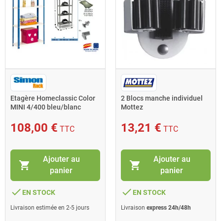
Etagère Homeclassic Color
2 Blocs manche individuel
MINI 4/400 bleu/blanc
Mottez
160x80x40cm SimonRack
108,00 €
13,21 €
TTC
TTC
Ajouter au
Ajouter au
shopping_cart
shopping_cart
panier
panier
done
done
EN STOCK
EN STOCK
Livraison estimée en 2-5 jours
Livraison
express 24h/48h