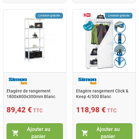
Livraison gratuite
Livraison gratuite
Etagère de rangement
Etagère rangement Click &
1800x800x300mm Blanc
Keep 4/500 Blanc
Charge 100Kg Homeclassic
1800x900x500 SimonRack
MIN
89,42 €
118,98 €
TTC
TTC
Ajouter au
Ajouter au
shopping_cart
shopping_cart
panier
panier