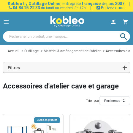
Kobleo
by
Outillage Online
, entreprise
française
depuis
2007
|
04 84 25 22 33
|
Ecrivez-nous
du lundi au vendredi 8h-17h
menu
person
shopping_cart
search
Accueil
Outillage
Matériel & aménagement de l'atelier
Accessoires d'ate
Filtres
Accessoires d'atelier cave et garage
Trier par
Pertinence
Livraison gratuite