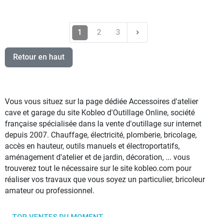
Suivant
1
2
3
keyboard_arrow_right
Retour en haut
Vous vous situez sur la page dédiée Accessoires d'atelier
cave et garage du site Kobleo d'Outillage Online, société
française spécialisée dans la vente d'outillage sur internet
depuis 2007. Chauffage, électricité, plomberie, bricolage,
accès en hauteur, outils manuels et électroportatifs,
aménagement d'atelier et de jardin, décoration, ... vous
trouverez tout le nécessaire sur le site kobleo.com pour
réaliser vos travaux que vous soyez un particulier, bricoleur
amateur ou professionnel.
TOP VENTES DU MOMENT