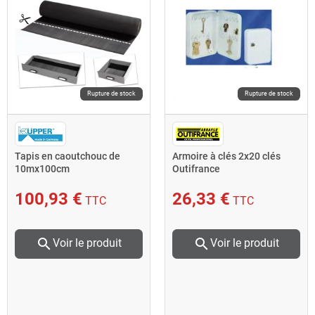
Rupture de stock
Rupture de stock
Tapis en caoutchouc de
Armoire à clés 2x20 clés
10mx100cm
Outifrance
100,93 €
26,33 €
TTC
TTC
search
search
Voir le produit
Voir le produit