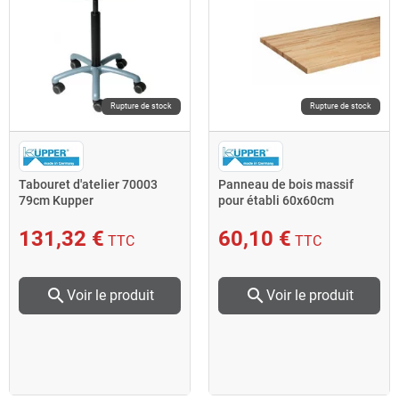
Rupture de stock
Rupture de stock
Tabouret d'atelier 70003
Panneau de bois massif
79cm Kupper
pour établi 60x60cm
131,32 €
60,10 €
TTC
TTC
search
search
Voir le produit
Voir le produit