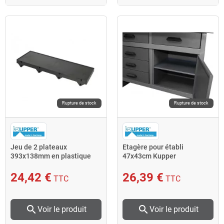
Rupture de stock
Rupture de stock
Jeu de 2 plateaux
Etagère pour établi
393x138mm en plastique
47x43cm Kupper
Kupper
24,42 €
26,39 €
TTC
TTC
search
search
Voir le produit
Voir le produit