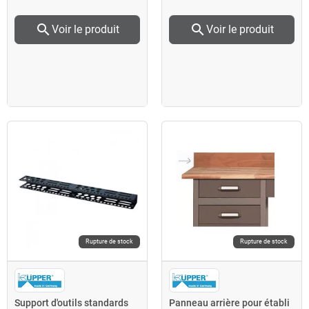
search
search
Voir le produit
Voir le produit
Rupture de stock
Rupture de stock
Support d'outils standards
Panneau arrière pour établi