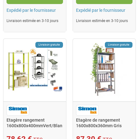
Expédié par le fournisseur
Expédié par le fournisseur
Livraison estimée en 3-10 jours
Livraison estimée en 3-10 jours
Livraison gratuite
Livraison gratuite
Etagère rangement
Etagère de rangement
1600x800x400mmVert/Blan
1600x800x360mm Gris
c Charge 100Kg
Charge 100Kg Fileclick MINI
Homeclassic Co
4 Simon Rack
78,62 €
87,30 €