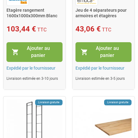
Etagère rangement
Jeu de 4 séparateurs pour
1600x1000x300mm Blanc
armoires et étagères
Charge 150Kg Homeclick
chromé 8937711 Emuca
METAL P
103,44 €
43,06 €
TTC
TTC
Ajouter au
Ajouter au
shopping_cart
shopping_cart
panier
panier
Expédié par le fournisseur
Expédié par le fournisseur
Livraison estimée en 3-10 jours
Livraison estimée en 3-5 jours
Livraison gratuite
Livraison gratuite