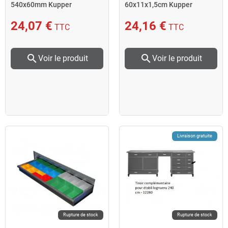
540x60mm Kupper
60x11x1,5cm Kupper
24,07 €
24,16 €
TTC
TTC
search
search
Voir le produit
Voir le produit
Livraison gratuite
Rupture de stock
Rupture de stock