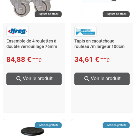
Rupture de stock
Rupture de stock
Ensemble de 4 roulettes à
Tapis en caoutchouc
double verrouillage 76mm
rouleau /m largeur 100cm
PRS3090 Kreg
Kupper
84,88 €
34,61 €
TTC
TTC
search
search
Voir le produit
Voir le produit
Livraison gratuite
Livraison gratuite