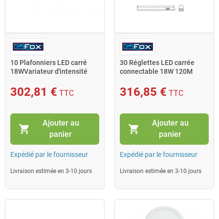
10 Plafonniers LED carré
30 Réglettes LED carrée
18WVariateur d'intensité
connectable 18W 120M
1550Lm 4000K IP44 24 Fox
1500Lm 4000K 240V
30x6015 Fox
302,81 €
316,85 €
TTC
TTC
Ajouter au
Ajouter au
shopping_cart
shopping_cart
panier
panier
Expédié par le fournisseur
Expédié par le fournisseur
Livraison estimée en 3-10 jours
Livraison estimée en 3-10 jours