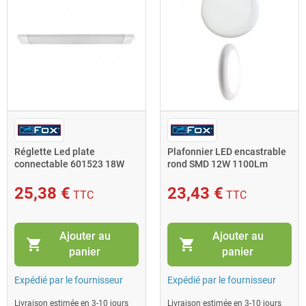
Réglette Led plate
Plafonnier LED encastrable
connectable 601523 18W
rond SMD 12W 1100Lm
0,60m 1400Lm 4000K Fox
3000K
Light
25,38 €
23,43 €
TTC
TTC
Ajouter au
Ajouter au
shopping_cart
shopping_cart
panier
panier
Expédié par le fournisseur
Expédié par le fournisseur
Livraison estimée en 3-10 jours
Livraison estimée en 3-10 jours