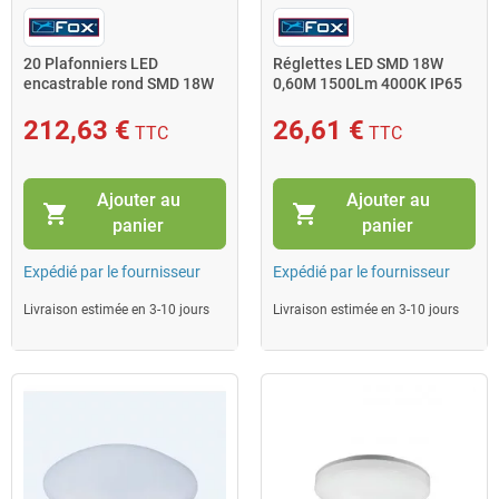
20 Plafonniers LED
Réglettes LED SMD 18W
encastrable rond SMD 18W
0,60M 1500Lm 4000K IP65
1200Lm 4000K IP20
601509 Fox
20x60144 Fox
212,63 €
26,61 €
TTC
TTC
Ajouter au
Ajouter au
shopping_cart
shopping_cart
panier
panier
Expédié par le fournisseur
Expédié par le fournisseur
Livraison estimée en 3-10 jours
Livraison estimée en 3-10 jours