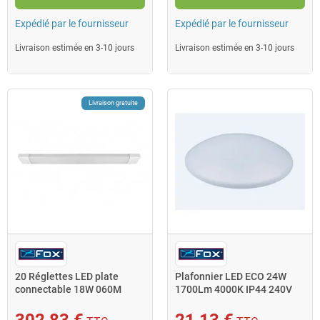
Expédié par le fournisseur
Expédié par le fournisseur
Livraison estimée en 3-10 jours
Livraison estimée en 3-10 jours
Livraison gratuite
20 Réglettes LED plate
Plafonnier LED ECO 24W
connectable 18W 060M
1700Lm 4000K IP44 240V
1400Lm 4000K 240V
601431 Fox
20x60152 Fox
302,83 €
21,13 €