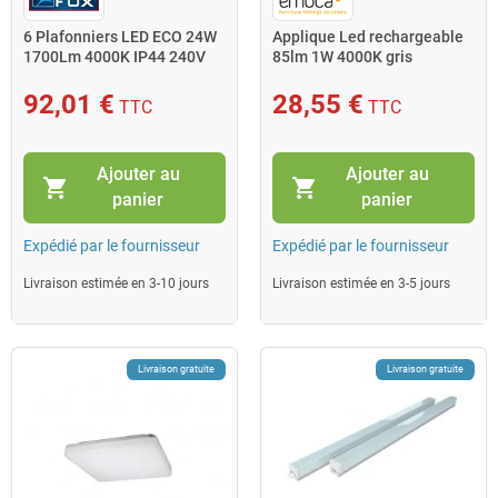
6 Plafonniers LED ECO 24W
Applique Led rechargeable
1700Lm 4000K IP44 240V
85lm 1W 4000K gris
6x601431 Fox
métallisé 5028625 Emuca
92,01 €
28,55 €
TTC
TTC
Ajouter au
Ajouter au
shopping_cart
shopping_cart
panier
panier
Expédié par le fournisseur
Expédié par le fournisseur
Livraison estimée en 3-10 jours
Livraison estimée en 3-5 jours
Livraison gratuite
Livraison gratuite