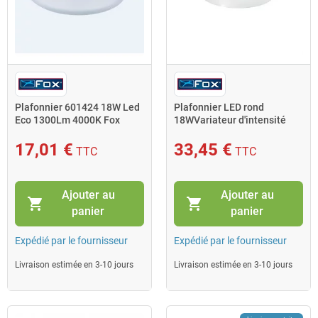
Plafonnier 601424 18W Led
Plafonnier LED rond
Eco 1300Lm 4000K Fox
18WVariateur d'intensité
Light
1550Lm 4000K IP44 240V
60 Fox
17,01 €
33,45 €
TTC
TTC
Ajouter au
Ajouter au
shopping_cart
shopping_cart
panier
panier
Expédié par le fournisseur
Expédié par le fournisseur
Livraison estimée en 3-10 jours
Livraison estimée en 3-10 jours