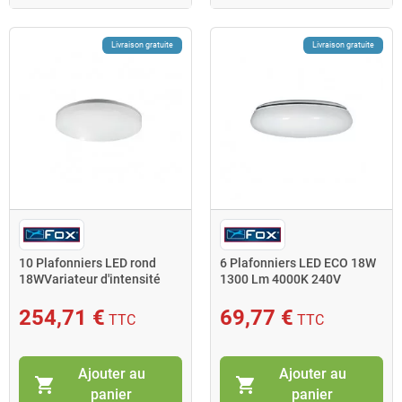
Livraison gratuite
Livraison gratuite
10 Plafonniers LED rond
6 Plafonniers LED ECO 18W
18WVariateur d'intensité
1300 Lm 4000K 240V
1550Lm 4000K IP44 240 Fox
6x601424 Fox
254,71 €
69,77 €
TTC
TTC
Ajouter au
Ajouter au
shopping_cart
shopping_cart
panier
panier