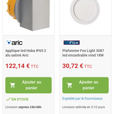
Applique led Hoba IP65 2
Plafonnier Fox Light 3087
alu satiné Aric
led encastrable rond 18W
détecteur ON-OFF
122,14 €
30,72 €
TTC
TTC
Ajouter au
Ajouter au
shopping_cart
shopping_cart
panier
panier
done
Expédié par le fournisseur
EN STOCK
Livraison
express 24h/48h
Livraison estimée en 3-10 jours