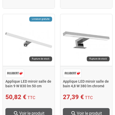
Livraison gratuite
Rupture de stock
Rupture de stock
Applique LED miroir salle de
Applique LED miroir salle de
bain 9 W 830 lm 50 cm
bain 4,8 W 380 lm chromé
SCOPE
brillant RIGEL
50,82 €
27,39 €
TTC
TTC
search
search
Voir le produit
Voir le produit