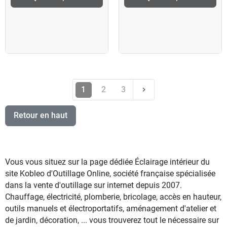
Suivant
1
2
3
keyboard_arrow_right
Retour en haut
Vous vous situez sur la page dédiée Éclairage intérieur du
site Kobleo d'Outillage Online, société française spécialisée
dans la vente d'outillage sur internet depuis 2007.
Chauffage, électricité, plomberie, bricolage, accès en hauteur,
outils manuels et électroportatifs, aménagement d'atelier et
de jardin, décoration, ... vous trouverez tout le nécessaire sur