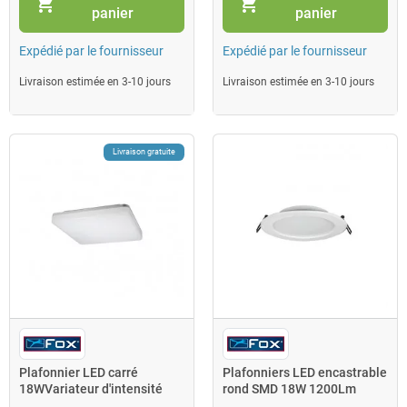
shopping_cart
shopping_cart
panier
panier
Expédié par le fournisseur
Expédié par le fournisseur
Livraison estimée en 3-10 jours
Livraison estimée en 3-10 jours
Livraison gratuite
Plafonnier LED carré
Plafonniers LED encastrable
18WVariateur d'intensité
rond SMD 18W 1200Lm
1550Lm 4000K IP44 240V 6
4000K IP20 Driver inté Fox