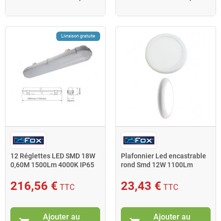
Livraison gratuite
12 Réglettes LED SMD 18W
Plafonnier Led encastrable
0,60M 1500Lm 4000K IP65
rond Smd 12W 1100Lm
12x601509 Fox
2700K Fox Light
216,56 €
23,43 €
TTC
TTC
Ajouter au
Ajouter au