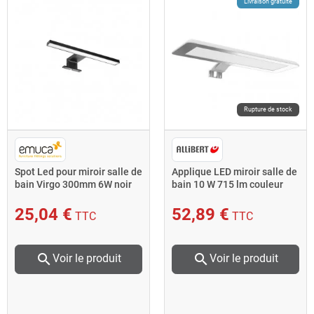
Livraison gratuite
Rupture de stock
Spot Led pour miroir salle de
Applique LED miroir salle de
bain Virgo 300mm 6W noir
bain 10 W 715 lm couleur
5149114 Emuca
blanc mat LUCEO
25,04 €
52,89 €
TTC
TTC
search
search
Voir le produit
Voir le produit