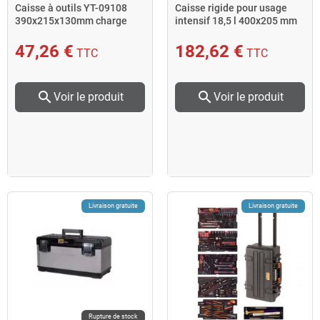
Caisse à outils YT-09108
Caisse rigide pour usage
390x215x130mm charge
intensif 18,5 l 400x205 mm
max 10kg Yato
4750RCHD00 Bahco
47,26 €
182,62 €
TTC
TTC
search
search
Voir le produit
Voir le produit
Livraison gratuite
Livraison gratuite
Rupture de stock