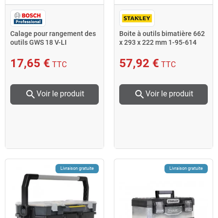
Calage pour rangement des
Boite à outils bimatière 662
outils GWS 18 V-LI
x 293 x 222 mm 1-95-614
Professional 18V Bosch
Stanley
17,65 €
57,92 €
TTC
TTC
search
search
Voir le produit
Voir le produit
Livraison gratuite
Livraison gratuite