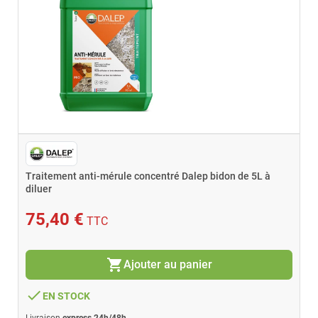
Traitement anti-mérule concentré Dalep bidon de 5L à
diluer
75,40 €
TTC
shopping_cart
Ajouter au panier
done
EN STOCK