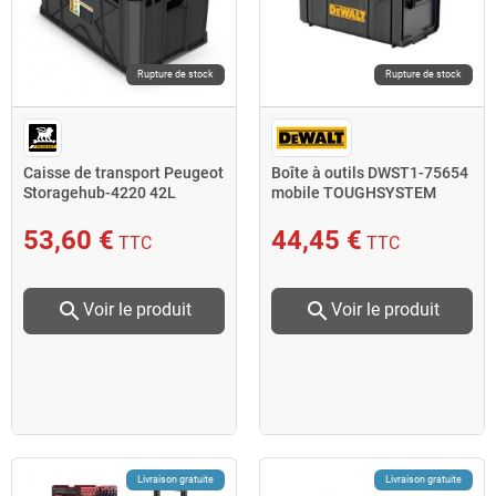
Rupture de stock
Rupture de stock
Caisse de transport Peugeot
Boîte à outils DWST1-75654
Storagehub-4220 42L
mobile TOUGHSYSTEM
536x354x300mm
53,60 €
44,45 €
TTC
TTC
search
search
Voir le produit
Voir le produit
Livraison gratuite
Livraison gratuite