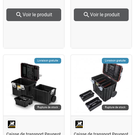
search
search
Voir le produit
Voir le produit
Livraison gratuite
Livraison gratuite
Rupture de stock
Rupture de stock
Caisse de transport Peugeot
Caisse de transport Peugeot