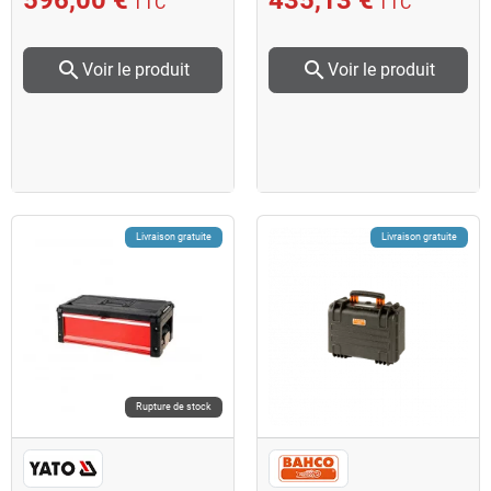
TTC
TTC
search
search
Voir le produit
Voir le produit
Livraison gratuite
Livraison gratuite
Rupture de stock