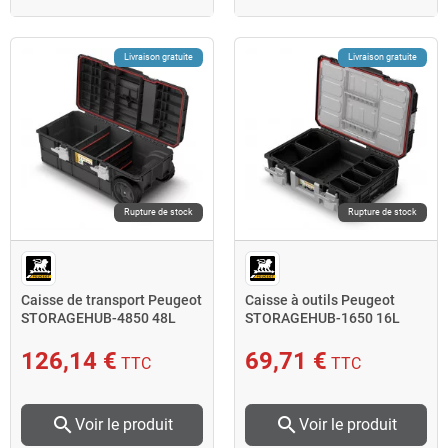
Livraison gratuite
Livraison gratuite
Rupture de stock
Rupture de stock
Caisse de transport Peugeot
Caisse à outils Peugeot
STORAGEHUB-4850 48L
STORAGEHUB-1650 16L
charge maxi 50kg
charge maxi 50kg
126,14 €
69,71 €
TTC
TTC
search
search
Voir le produit
Voir le produit