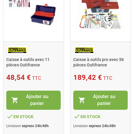
Caisse à outils avec 11
Caisse à outils pro avec 56
pièces Outifrance
pièces Outifrance
48,54 €
189,42 €
TTC
TTC
Ajouter au
Ajouter au
shopping_cart
shopping_cart
panier
panier
done
done
EN STOCK
EN STOCK
Livraison
express 24h/48h
Livraison
express 24h/48h