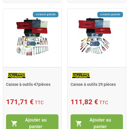
Livraison gratuite
Livraison gratuite
Caisse à outils 47pièces
Caisse à outils 29 pièces
171,71 €
111,82 €
TTC
TTC
Ajouter au
Ajouter au
shopping_cart
shopping_cart
panier
panier