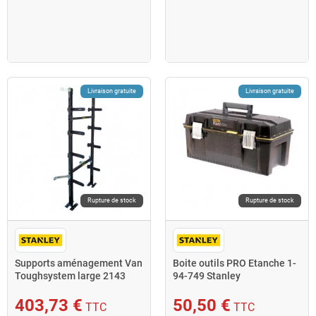
Livraison gratuite
Livraison gratuite
Rupture de stock
Rupture de stock
Supports aménagement Van
Boite outils PRO Etanche 1-
Toughsystem large 2143
94-749 Stanley
mm 70kg par rack FATMA
403,73 €
50,50 €
TTC
TTC