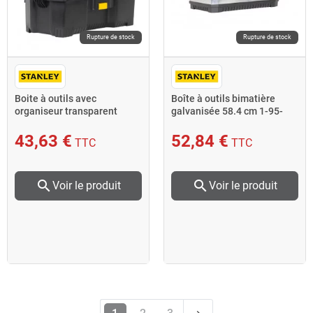
Rupture de stock
Rupture de stock
Boite à outils avec
Boîte à outils bimatière
organiseur transparent
galvanisée 58.4 cm 1-95-
60cm 1-97-514 Stanley
619 Stanley
43,63 €
52,84 €
TTC
TTC
search
search
Voir le produit
Voir le produit
Suivant