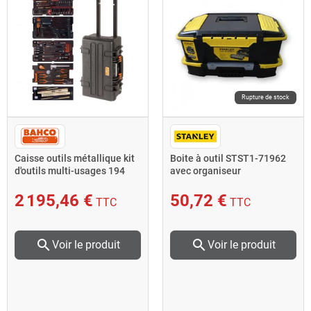
Rupture de stock
Caisse outils métallique kit
Boite à outil STST1-71962
d'outils multi-usages 194
avec organiseur
pièces 4750RCHD
507x310x247mm Stanley
2 195,46 €
50,72 €
TTC
TTC
search
search
Voir le produit
Voir le produit