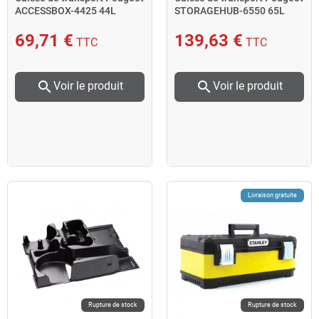
ACCESSBOX-4425 44L
STORAGEHUB-6550 65L
charge maxi 25kg
charge maxi 50kg
69,71 €
139,63 €
TTC
TTC
search
search
Voir le produit
Voir le produit
Livraison gratuite
Rupture de stock
Rupture de stock