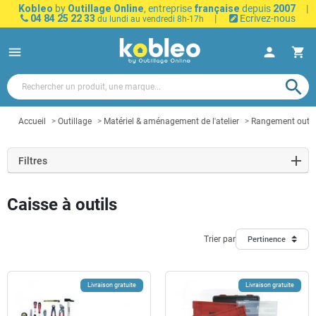
Kobleo
by
Outillage Online
, entreprise
française
depuis
2007
|
04 84 25 22 33
|
Ecrivez-nous
du lundi au vendredi 8h-17h
menu
person
shopping_cart
search
Accueil
Outillage
Matériel & aménagement de l'atelier
Rangement outil
Filtres
Caisse à outils
Trier par
Pertinence
Livraison gratuite
Livraison gratuite