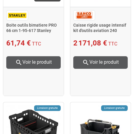
Boite outils bimatiere PRO
Caisse rigide usage intensif
66 cm 1-95-617 Stanley
kit d'outils aviation 240
outils 4750RCHD
61,74 €
2 171,08 €
TTC
TTC
search
search
Voir le produit
Voir le produit
Livraison gratuite
Livraison gratuite