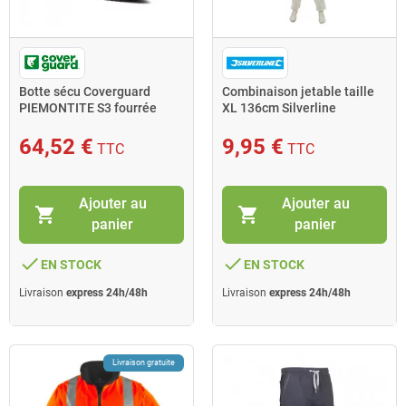
Botte sécu Coverguard
Combinaison jetable taille
PIEMONTITE S3 fourrée
XL 136cm Silverline
composite taille 41 marron
64,52 €
9,95 €
TTC
TTC
Ajouter au
Ajouter au
shopping_cart
shopping_cart
panier
panier
done
done
EN STOCK
EN STOCK
Livraison
express 24h/48h
Livraison
express 24h/48h
Livraison gratuite