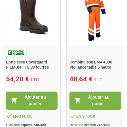
Botte sécu Coverguard
Combinaison LMA 4080
PIEMONTITE S3 fourrée
Vigilance taille 5 haute
composite taille 39 marron
visibilité bleu orange
54,20 €
48,64 €
TTC
TTC
Ajouter au
Ajouter au
shopping_cart
shopping_cart
panier
panier
done
done
EN STOCK
EN STOCK
Livraison
express 24h/48h
Livraison
express 24h/48h