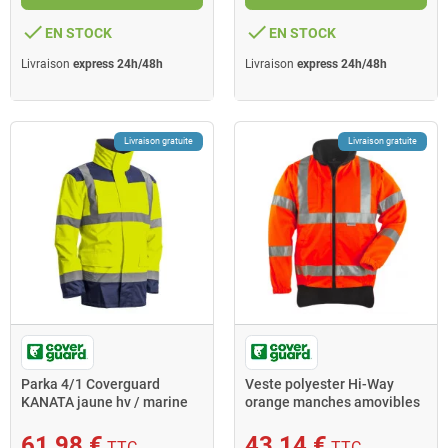
done
done
EN STOCK
EN STOCK
Livraison
express 24h/48h
Livraison
express 24h/48h
Livraison gratuite
Livraison gratuite
Parka 4/1 Coverguard
Veste polyester Hi-Way
KANATA jaune hv / marine
orange manches amovibles
taille S
3M taille XL
61,98 €
43,14 €
TTC
TTC