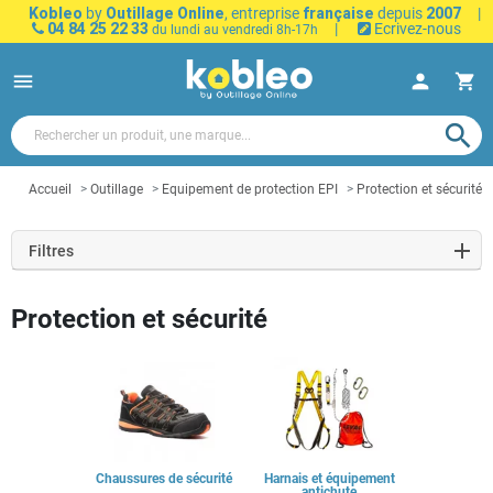
Kobleo
by
Outillage Online
, entreprise
française
depuis
2007
|
04 84 25 22 33
|
Ecrivez-nous
du lundi au vendredi 8h-17h
menu
person
shopping_cart
search
Accueil
Outillage
Equipement de protection EPI
Protection et sécurité
Filtres
Protection et sécurité
Chaussures de sécurité
Harnais et équipement
antichute