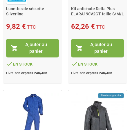
Lunettes de sécurité
Kit antichute Delta Plus
Silverline
ELARA190V2GT taille S/M/L
orange
9,82 €
62,26 €
TTC
TTC
Ajouter au
Ajouter au
shopping_cart
shopping_cart
panier
panier
done
done
EN STOCK
EN STOCK
Livraison
express 24h/48h
Livraison
express 24h/48h
Livraison gratuite