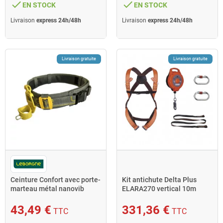
done
done
EN STOCK
EN STOCK
Livraison
express 24h/48h
Livraison
express 24h/48h
Livraison gratuite
Livraison gratuite
Ceinture Confort avec porte-
Kit antichute Delta Plus
marteau métal nanovib
ELARA270 vertical 10m
494020 LEBORGNE
taille S/M/L orange
43,49 €
331,36 €
TTC
TTC