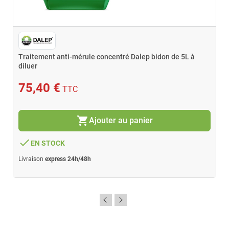
Traitement anti-mérule concentré Dalep bidon de 5L à
diluer
75,40 €
TTC
shopping_cart
Ajouter au panier
done
EN STOCK
Livraison
express 24h/48h