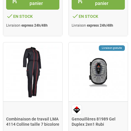
shopping_cart
shopping_cart
panier
panier
done
done
EN STOCK
EN STOCK
Livraison
express 24h/48h
Livraison
express 24h/48h
Livraison gratuite
Combinaison de travail LMA
Genouillères 81989 Gel
4114 Colline taille 7 bicolore
Duplex 2en1 Rubi
pour femmes