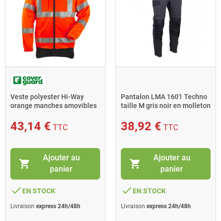
Veste polyester Hi-Way
Pantalon LMA 1601 Techno
orange manches amovibles
taille M gris noir en molleton
3M taille XXL
43,14 €
38,92 €
TTC
TTC
Ajouter au
Ajouter au
shopping_cart
shopping_cart
panier
panier
done
done
EN STOCK
EN STOCK
Livraison
express 24h/48h
Livraison
express 24h/48h