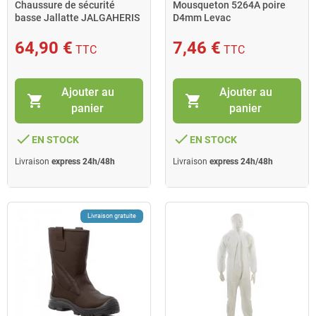
Chaussure de sécurité
Mousqueton 5264A poire
basse Jallatte JALGAHERIS
D4mm Levac
SAS pointure 47 noir
64,90 €
7,46 €
TTC
TTC
Ajouter au
Ajouter au
shopping_cart
shopping_cart
panier
panier
done
done
EN STOCK
EN STOCK
Livraison
express 24h/48h
Livraison
express 24h/48h
Livraison gratuite