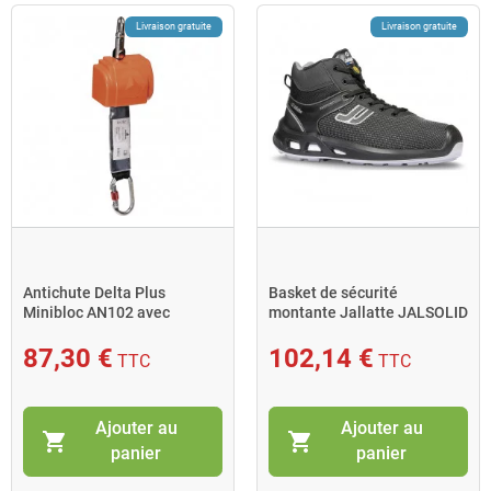
Livraison gratuite
Livraison gratuite
Antichute Delta Plus
Basket de sécurité
Minibloc AN102 avec
montante Jallatte JALSOLID
mousqueton AM002 2,5m
SAS ESD pointure 38 noir
orange
87,30 €
102,14 €
TTC
TTC
Ajouter au
Ajouter au
shopping_cart
shopping_cart
panier
panier