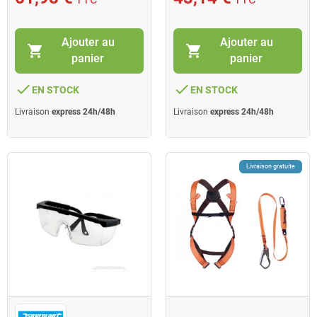
Ajouter au
Ajouter au
shopping_cart
shopping_cart
panier
panier
done
done
EN STOCK
EN STOCK
Livraison
express 24h/48h
Livraison
express 24h/48h
Livraison gratuite