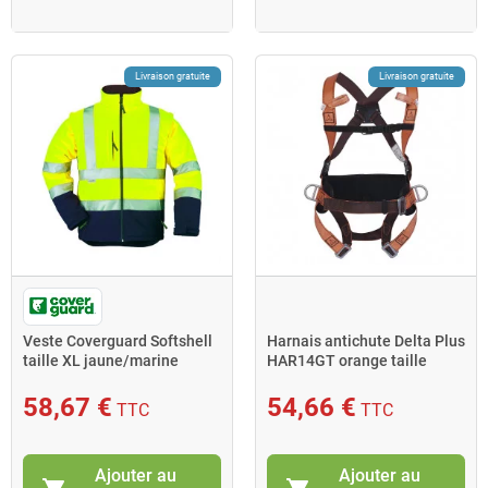
Livraison gratuite
Livraison gratuite
Veste Coverguard Softshell
Harnais antichute Delta Plus
taille XL jaune/marine
HAR14GT orange taille
manches amovibles
S/M/L avec ceinture
58,67 €
54,66 €
TTC
TTC
Ajouter au
Ajouter au