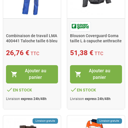
Combinaison de travail LMA
Blouson Coverguard Goma
400441 Taloche taille 6 bleu
taille L à capuche anthracite
bugatti
black
26,76 €
51,38 €
TTC
TTC
Ajouter au
Ajouter au
shopping_cart
shopping_cart
panier
panier
done
done
EN STOCK
EN STOCK
Livraison
express 24h/48h
Livraison
express 24h/48h
Livraison gratuite
Livraison gratuite