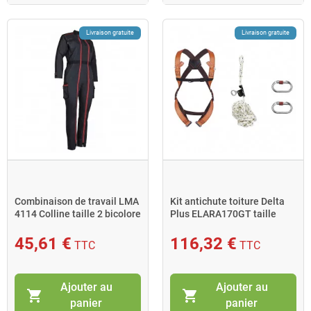
Livraison gratuite
Livraison gratuite
Combinaison de travail LMA
Kit antichute toiture Delta
4114 Colline taille 2 bicolore
Plus ELARA170GT taille
pour femmes
S/M/L orange
45,61 €
116,32 €
TTC
TTC
Ajouter au
Ajouter au
shopping_cart
shopping_cart
panier
panier