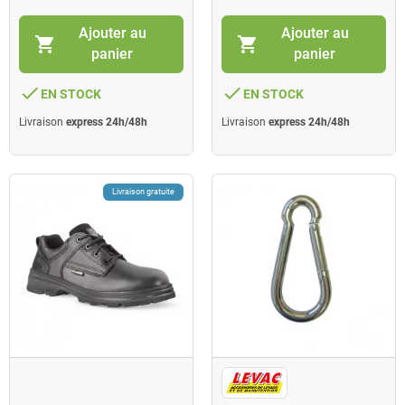
Ajouter au
Ajouter au
shopping_cart
shopping_cart
panier
panier
done
done
EN STOCK
EN STOCK
Livraison
express 24h/48h
Livraison
express 24h/48h
Livraison gratuite