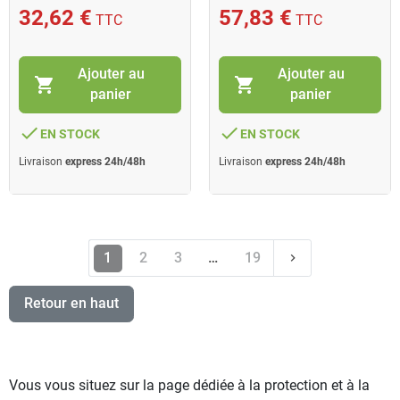
32,62 €
57,83 €
TTC
TTC
Ajouter au
Ajouter au
shopping_cart
shopping_cart
panier
panier
done
done
EN STOCK
EN STOCK
Livraison
express 24h/48h
Livraison
express 24h/48h
Suivant
1
2
3
…
19
keyboard_arrow_right
Retour en haut
Vous vous situez sur la page dédiée à la protection et à la