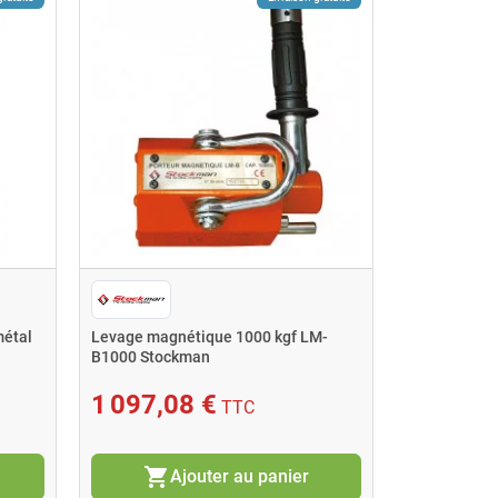
métal
Levage magnétique 1000 kgf LM-
B1000 Stockman
1 097,08 €
TTC
shopping_cart
Ajouter au panier