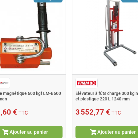
e magnétique 600 kgf LM-B600
Élévateur à fûts charge 300 kg 
man
et plastique 220 L 1240 mm
,60 €
3 552,77 €
TTC
TTC
shopping_cart
shopping_cart
Ajouter au panier
Ajouter au panier