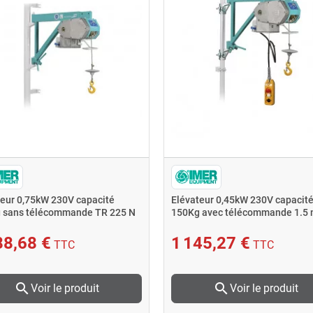
teur 0,75kW 230V capacité
Elévateur 0,45kW 230V capacit
 sans télécommande TR 225 N
150Kg avec télécommande 1.5 
150 N
88,68 €
1 145,27 €
TTC
TTC
search
search
Voir le produit
Voir le produit