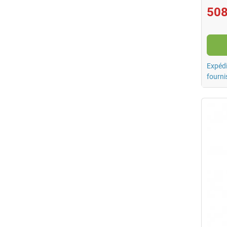
508
Expédi
fourni