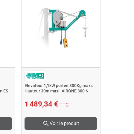
é
Elévateur 1,1kW portée 300Kg maxi.
m ES
Hauteur 30m maxi. AIRONE 300 N
1 489,34 €
TTC
search
Voir le produit