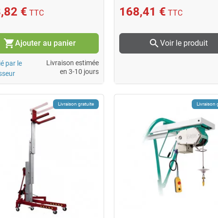
,82 €
168,41 €
TTC
TTC
shopping_cart
search
Ajouter au panier
Voir le produit
Livraison estimée
é par le
en 3-10 jours
sseur
Livraison gratuite
Livraison 