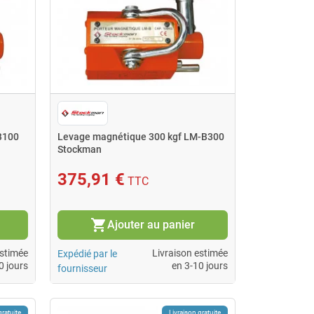
B100
Levage magnétique 300 kgf LM-B300
Stockman
375,91 €
TTC
shopping_cart
Ajouter au panier
estimée
Livraison estimée
Expédié par le
0 jours
en 3-10 jours
fournisseur
gratuite
Livraison gratuite