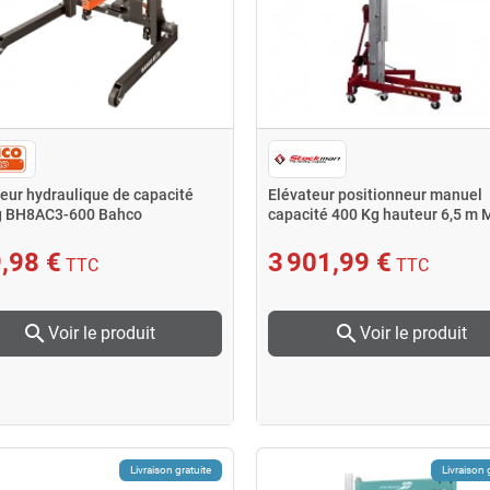
eur hydraulique de capacité
Elévateur positionneur manuel
g BH8AC3-600 Bahco
capacité 400 Kg hauteur 6,5 m 
R6500D
,98 €
3 901,99 €
TTC
TTC
search
search
Voir le produit
Voir le produit
Livraison gratuite
Livraison 