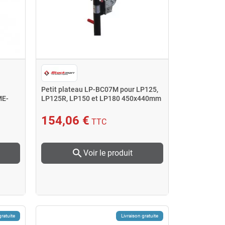
Petit plateau LP-BC07M pour LP125,
ME-
LP125R, LP150 et LP180 450x440mm
154,06 €
TTC
search
Voir le produit
gratuite
Livraison gratuite