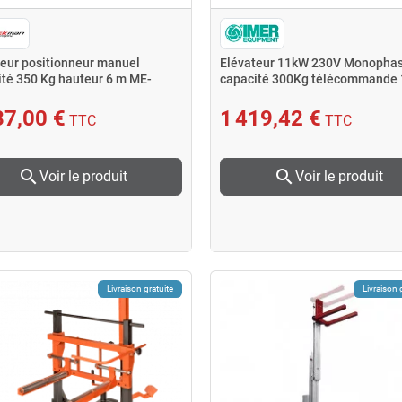
teur positionneur manuel
Elévateur 11kW 230V Monopha
ité 350 Kg hauteur 6 m ME-
capacité 300Kg télécommande 
0D
bouto
37,00 €
1 419,42 €
TTC
TTC
search
search
Voir le produit
Voir le produit
Livraison gratuite
Livraison 