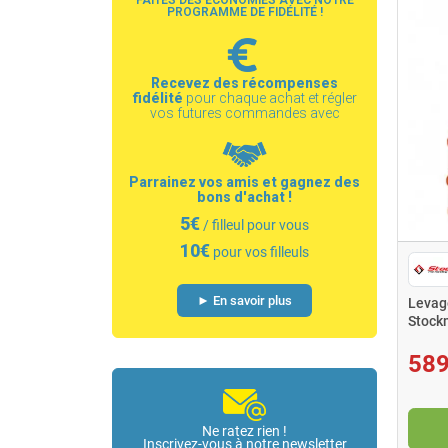
FAITES DES ÉCONOMIES AVEC NOTRE
PROGRAMME DE FIDÉLITÉ !
Recevez des récompenses
fidélité
pour chaque achat et régler
vos futures commandes avec
Parrainez vos amis et gagnez des
bons d'achat !
5€
/ filleul pour vous
10€
pour vos filleuls
► En savoir plus
Levag
Stock
589
Ne ratez rien !
Inscrivez-vous à notre newsletter