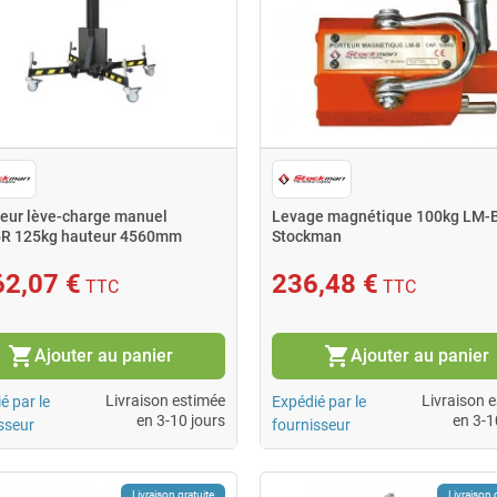
teur lève-charge manuel
Levage magnétique 100kg LM-
R 125kg hauteur 4560mm
Stockman
62,07 €
236,48 €
TTC
TTC
shopping_cart
shopping_cart
Ajouter au panier
Ajouter au panier
Livraison estimée
Livraison 
é par le
Expédié par le
en 3-10 jours
en 3-1
sseur
fournisseur
Livraison gratuite
Livraison 