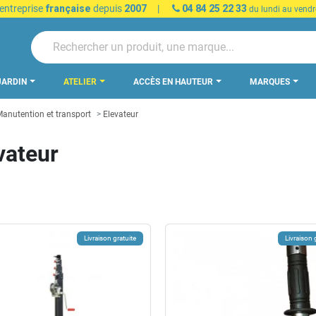
 entreprise
française
depuis
2007
|
04 84 25 22 33
du lundi au vendr
JARDIN
ATELIER
ACCÈS EN HAUTEUR
MARQUES
anutention et transport
Elevateur
vateur
Livraison gratuite
Livraison 