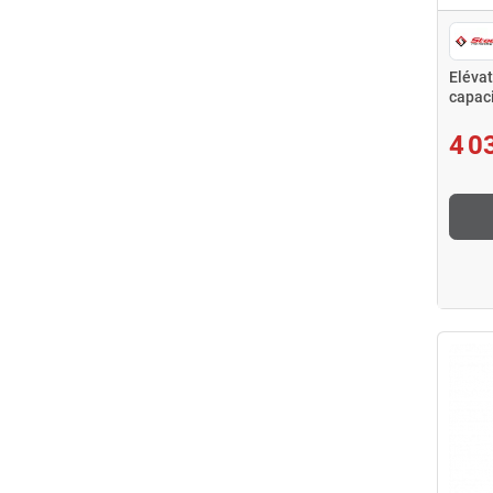
Eléva
capac
R600
4 0