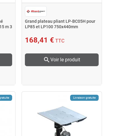
sé
Grand plateau pliant LP-BC05H pour
15 m 3
LP85 et LP100 750x440mm
168,41 €
TTC
search
Voir le produit
gratuite
Livraison gratuite