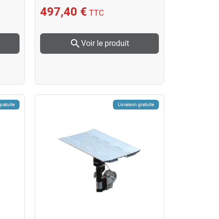
497,40 €
TTC
search
Voir le produit
gratuite
Livraison gratuite