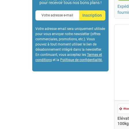
pour recevoir tous nos bons plans !
Expédi
fourni
Inscription
Votre adresse email sera uniquement utilisée
pour vous envoyer notre newsletter (offres
commerciales, promotions, etc.). Vous
pouvez à tout moment utiliser le lien de
désabonnement intégré dans la newsletter.
En continuant, vous acceptez les
Termes et
conditions
et la
Politique de confidentialité
.
Eléva
100kg