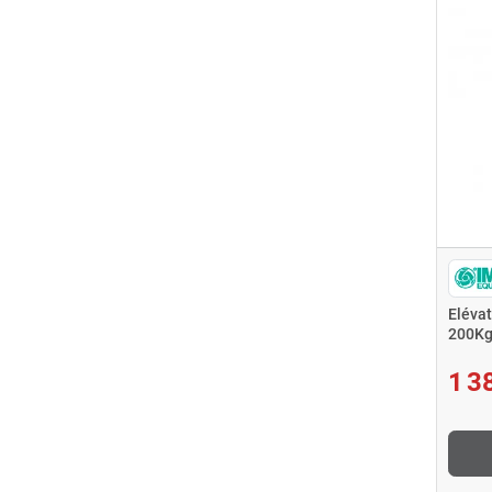
Eléva
200Kg
1 3