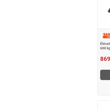
Élévat
600 k
869