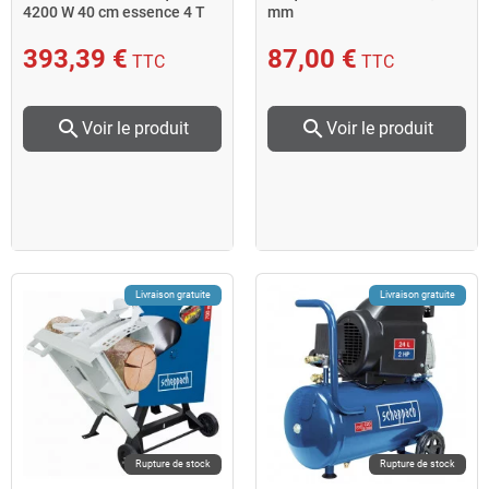
4200 W 40 cm essence 4 T
mm
avec bac ramassage 45
Scheppach
393,39 €
87,00 €
TTC
TTC
search
search
Voir le produit
Voir le produit
Livraison gratuite
Livraison gratuite
Rupture de stock
Rupture de stock