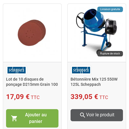
Livraison gratuite
Rupture de stock
Lot de 10 disques de
Bétonnière Mix 125 550W
ponçage D215mm Grain 100
125L Scheppach
Scheppach
17,09 €
339,05 €
TTC
TTC
search
Ajouter au
Voir le produit
shopping_cart
panier