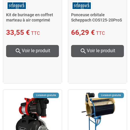
Kit de burinage en coffret
Ponceuse orbitale
marteau à air comprimé
Scheppach COS125-20ProS
6,3bar Scheppach
125mm 20V produit seul
33,55 €
66,29 €
TTC
TTC
search
search
Voir le produit
Voir le produit
Livraison gratuite
Livraison gratuite