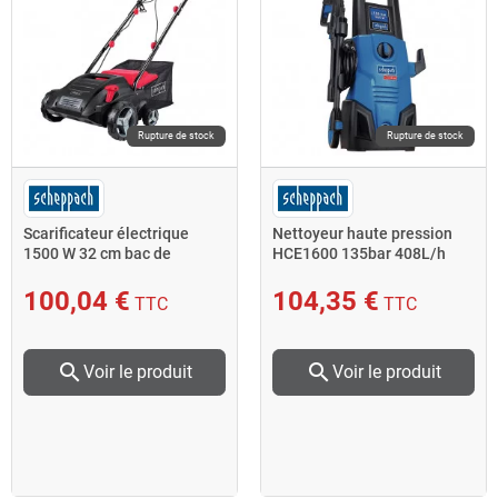
Rupture de stock
Rupture de stock
Scarificateur électrique
Nettoyeur haute pression
1500 W 32 cm bac de
HCE1600 135bar 408L/h
ramassage 30 L SC32
1,6KW accessoires
Scheppach
100,04 €
104,35 €
TTC
TTC
search
search
Voir le produit
Voir le produit