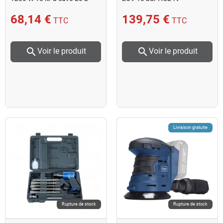
ASP20-ES
68,14 €
139,75 €
TTC
TTC
search
search
Voir le produit
Voir le produit
Livraison gratuite
Rupture de stock
Rupture de stock