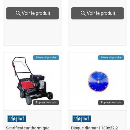
search
search
Voir le produit
Voir le produit
Livraison gratuite
Livraison gratuite
Rupture de stock
Rupture de stock
Scarificateur thermique
Disque diamant 180x22,2