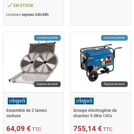
done
EN STOCK
Livraison
express 24h/48h
Livraison gratuite
Livraison gratuite
Rupture de stock
Rupture de stock
Ensemble de 2 lames
Groupe électrogène de
carbure
chantier 5.5Kw 13Cv
D315x30/25.4x2.8mm
démarreur électrique
Z24/48 Scheppach
SG7000 Scheppach
64,09 €
755,14 €
TTC
TTC