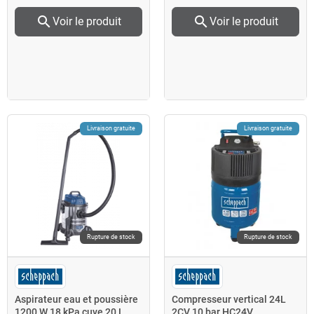
search
search
Voir le produit
Voir le produit
Livraison gratuite
Livraison gratuite
Rupture de stock
Rupture de stock
Aspirateur eau et poussière
Compresseur vertical 24L
1200 W 18 kPa cuve 20 L
2CV 10 bar HC24V