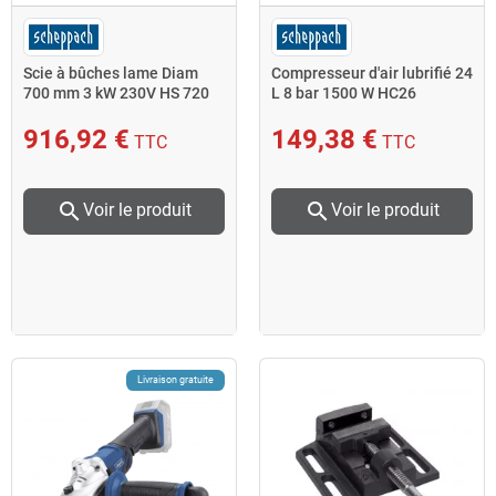
Scie à bûches lame Diam
Compresseur d'air lubrifié 24
700 mm 3 kW 230V HS 720
L 8 bar 1500 W HC26
Scheppach
Scheppach
916,92 €
149,38 €
TTC
TTC
search
search
Voir le produit
Voir le produit
Livraison gratuite