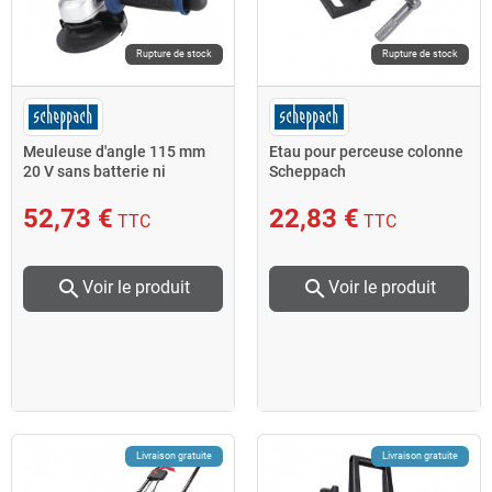
Rupture de stock
Rupture de stock
Meuleuse d'angle 115 mm
Etau pour perceuse colonne
20 V sans batterie ni
Scheppach
chargeur CAG115-20ProS
52,73 €
22,83 €
TTC
TTC
search
search
Voir le produit
Voir le produit
Livraison gratuite
Livraison gratuite