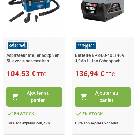
Aspirateur atelier hd2p 3en1
Batterie BPS4.0-40Li 40V
5L avec 4 accessoires
4,0Ah Li-Ion Scheppach
Scheppach
104,53 €
136,94 €
TTC
TTC
Ajouter au
Ajouter au
shopping_cart
shopping_cart
panier
panier
done
done
EN STOCK
EN STOCK
Livraison
express 24h/48h
Livraison
express 24h/48h