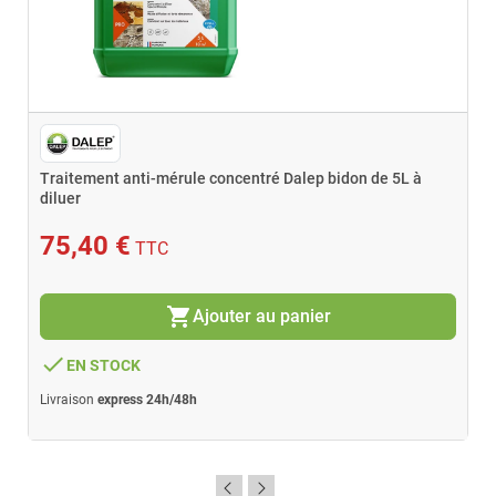
Traitement anti-mérule concentré Dalep bidon de 5L à
diluer
75,40 €
TTC
shopping_cart
Ajouter au panier
done
EN STOCK
Livraison
express 24h/48h