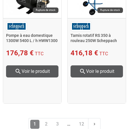
Rupture de stock
Rupture de stock
Pompe à eau domestique
Tamis rotatif RS 350 à
1300W 5400 L / h HWW1300
rouleau 250W Scheppach
Scheppach
176,78 €
416,18 €
TTC
TTC
search
search
Voir le produit
Voir le produit
Suivant
1
2
3
…
12
keyboard_arrow_right