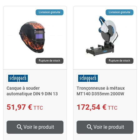
Livraison gratuite
Livraison gratuite
Rupture de stock
Rupture de stock
Casque à souder
Tronçonneuse à métaux
automatique DIN 9 DIN 13
MT140 D355mm 2000W
motif flamme AWH-500FL
Scheppach
51,97 €
172,54 €
TTC
TTC
search
search
Voir le produit
Voir le produit