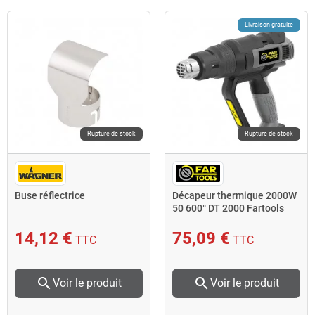
Livraison gratuite
Rupture de stock
Rupture de stock
Buse réflectrice
Décapeur thermique 2000W
50 600° DT 2000 Fartools
14,12 €
75,09 €
TTC
TTC
search
search
Voir le produit
Voir le produit