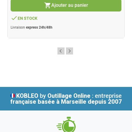
shopping_cart
Ajouter au panier
done
EN STOCK
Livraison
express 24h/48h
KOBLEO
by
Outillage Online
: entreprise
française
basée à Marseille depuis 2007