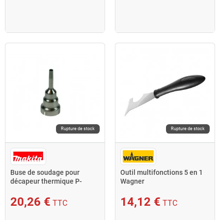
Rupture de stock
Rupture de stock
Buse de soudage pour
Outil multifonctions 5 en 1
décapeur thermique P-
Wagner
71451 Makita
20,26 €
14,12 €
TTC
TTC