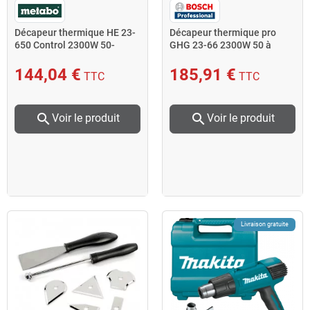
Décapeur thermique HE 23-
Décapeur thermique pro
650 Control 2300W 50-
GHG 23-66 2300W 50 à
650°C Metabo
650°C Bosch
144,04 €
185,91 €
TTC
TTC
search
search
Voir le produit
Voir le produit
Livraison gratuite