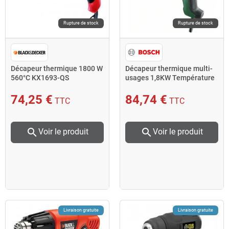
Rupture de stock
Rupture de stock
Décapeur thermique 1800 W
Décapeur thermique multi-
560°C KX1693-QS
usages 1,8KW Température
50-600°C Universal Heat
600 Bosch
74,25 €
84,74 €
TTC
TTC
search
search
Voir le produit
Voir le produit
Livraison gratuite
Livraison gratuite