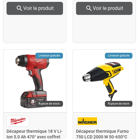
search
search
Voir le produit
Voir le produit
Livraison gratuite
Livraison gratuite
Rupture de stock
Rupture de stock
Décapeur thermique 18 V Li-
Décapeur thermique Furno
Ion 5.0 Ah 470° avec coffret
750 LCD 2000 W 50-650°C