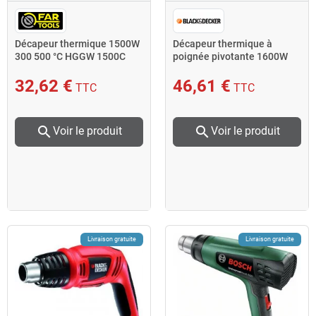
Décapeur thermique 1500W
Décapeur thermique à
300 500 °C HGGW 1500C
poignée pivotante 1600W
130-560 °C KX1692 Black
and Decker
32,62 €
46,61 €
TTC
TTC
search
search
Voir le produit
Voir le produit
Livraison gratuite
Livraison gratuite