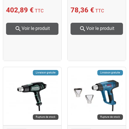
M18 BHG-502C
avec malette Wagner
402,89 €
78,36 €
TTC
TTC
search
search
Voir le produit
Voir le produit
Livraison gratuite
Livraison gratuite
Rupture de stock
Rupture de stock