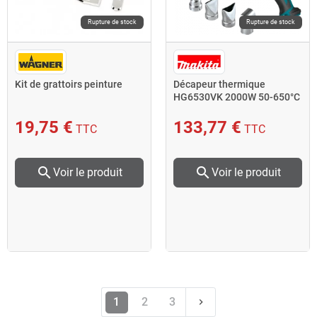
Rupture de stock
Rupture de stock
Kit de grattoirs peinture
Décapeur thermique
HG6530VK 2000W 50-650°C
avec coffret Makita
19,75 €
133,77 €
TTC
TTC
search
search
Voir le produit
Voir le produit
Suivant
1
2
3
keyboard_arrow_right