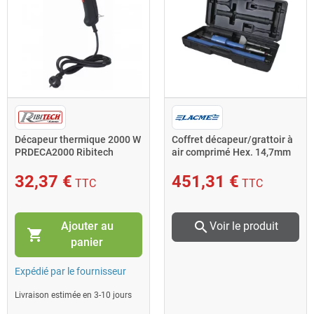
Décapeur thermique 2000 W
Coffret décapeur/grattoir à
PRDECA2000 Ribitech
air comprimé Hex. 14,7mm
32,37 €
451,31 €
TTC
TTC
search
Ajouter au
Voir le produit
shopping_cart
panier
Expédié par le fournisseur
Livraison estimée en 3-10 jours