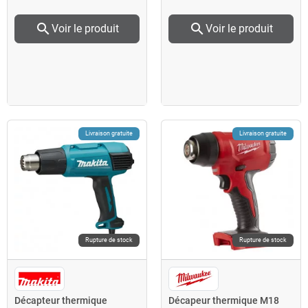
search
search
Voir le produit
Voir le produit
Livraison gratuite
Livraison gratuite
Rupture de stock
Rupture de stock
Décapteur thermique
Décapeur thermique M18