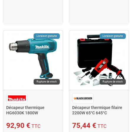
Livraison gratuite
Livraison gratuite
Rupture de stock
Rupture de stock
Décapeur thermique
Décapeur thermique filaire
HG6030K 1800W
2200W 65°C 645°C
50/300/600°C Makita
accessoires coffret KX2200
Black and Decker
92,90 €
75,44 €
TTC
TTC