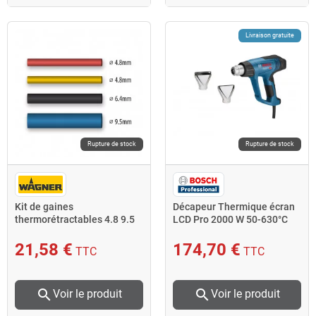
Livraison gratuite
Rupture de stock
Rupture de stock
Kit de gaines
Décapeur Thermique écran
thermorétractables 4.8 9.5
LCD Pro 2000 W 50-630°C
mm
pack accessoires GHG
21,58 €
174,70 €
TTC
TTC
search
search
Voir le produit
Voir le produit