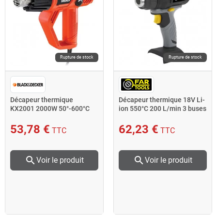
Rupture de stock
Rupture de stock
Décapeur thermique
Décapeur thermique 18V Li-
KX2001 2000W 50°-600°C
ion 550°C 200 L/min 3 buses
Black and Decker
XF-HEATGUN
53,78 €
62,23 €
TTC
TTC
search
search
Voir le produit
Voir le produit