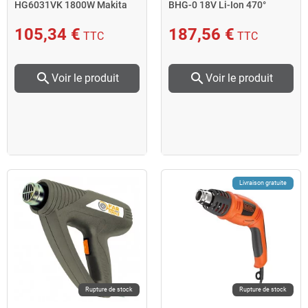
HG6031VK 1800W Makita
BHG-0 18V Li-Ion 470°
produit seul Milwaukee
105,34 €
187,56 €
TTC
TTC
search
search
Voir le produit
Voir le produit
Livraison gratuite
Rupture de stock
Rupture de stock