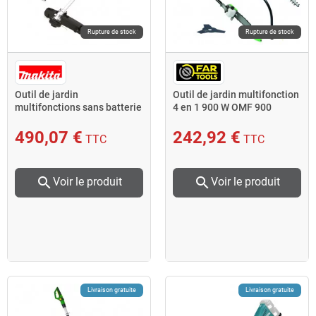
Rupture de stock
Rupture de stock
Outil de jardin
Outil de jardin multifonction
multifonctions sans batterie
4 en 1 900 W OMF 900
ni chargeur DUX60ZM4
Fartools
Makita
490,07 €
242,92 €
TTC
TTC
search
search
Voir le produit
Voir le produit
Livraison gratuite
Livraison gratuite