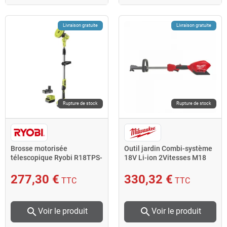
Livraison gratuite
Livraison gratuite
Rupture de stock
Rupture de stock
Brosse motorisée
Outil jardin Combi-système
télescopique Ryobi R18TPS-
18V Li-ion 2Vitesses M18
120G 18V One+ rotative
FOPH-0 Milwaukee
277,30 €
330,32 €
TTC
TTC
search
search
Voir le produit
Voir le produit