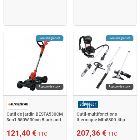
Livraison gratuite
Livraison gratuite
Rupture de stock
Rupture de stock
Outil de jardin BESTA530CM
Outil-multifonctions
3en1 550W 30cm Black and
thermique Mfh5300-4bp
Decker
4en1 2T 51,7cm3 Scheppach
121,40 €
207,36 €
TTC
TTC