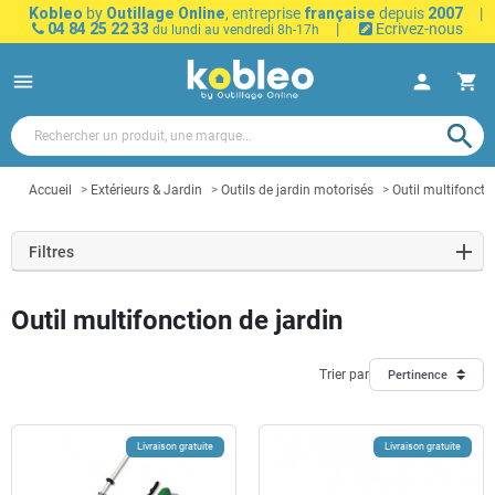
Kobleo
by
Outillage Online
, entreprise
française
depuis
2007
|
04 84 25 22 33
|
Ecrivez-nous
du lundi au vendredi 8h-17h
menu
person
shopping_cart
search
Accueil
Extérieurs & Jardin
Outils de jardin motorisés
Outil multifonctio
Filtres
Outil multifonction de jardin
Trier par
Pertinence
Livraison gratuite
Livraison gratuite