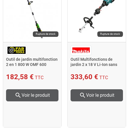
Rupture de stock
Rupture de stock
Outil de jardin multifonction
Outil Multifonctions de
2 en 1 800 W OMF 600
jardin 2 x 18 V Li-Ion sans
Fartools
batterie ni charge
182,58 €
333,60 €
TTC
TTC
search
search
Voir le produit
Voir le produit