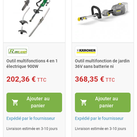
Outil multifonctions 4 en 1
Outil multifonction de jardin
électrique 900W
36V sans batterie ni
PR4EN1ELEC
chargeur MT 36 Bp
202,36 €
368,35 €
TTC
TTC
Ajouter au
Ajouter au
shopping_cart
shopping_cart
panier
panier
Expédié par le fournisseur
Expédié par le fournisseur
Livraison estimée en 3-10 jours
Livraison estimée en 3-10 jours