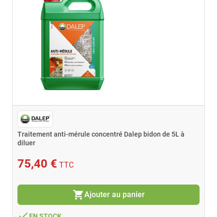
Traitement anti-mérule concentré Dalep bidon de 5L à
diluer
75,40 €
TTC
shopping_cart
Ajouter au panier
done
EN STOCK