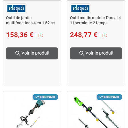
Outil de jardin
Outil multis moteur Dorsal 4
multifonctions 4 en 1 52 cc
1 thermique 2 temps
MFH5200-4P
517cm3ètre coupe 45
Scheppach
158,36 €
248,77 €
TTC
TTC
search
search
Voir le produit
Voir le produit
Livraison gratuite
Livraison gratuite