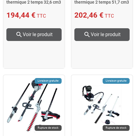
thermique 2 temps 32,6 cm3
thermique 2 temps 51,7 cm3
MFH3300-4P
MFH5200-4P
194,44 €
202,46 €
TTC
TTC
search
search
Voir le produit
Voir le produit
Livraison gratuite
Livraison gratuite
Rupture de stock
Rupture de stock