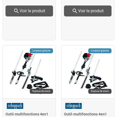
search
search
Voir le produit
Voir le produit
Livraison gratuite
Livraison gratuite
Rupture de stock
Rupture de stock
Outil-multifonctions 4en1
Outil-multifonctions 4en1