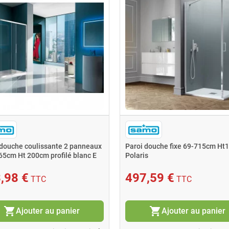
 douche coulissante 2 panneaux
Paroi douche fixe 69-715cm Ht
65cm Ht 200cm profilé blanc E
Polaris
,98 €
497,59 €
TTC
TTC
shopping_cart
shopping_cart
Ajouter au panier
Ajouter au panier