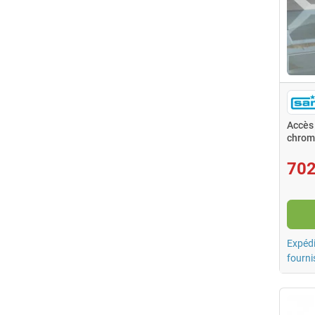
Accès 
chromé
702
Expédi
fourni