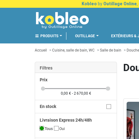
Kobleo
by
Outillage Online
,
PRODUITS
OUTILLAGE
EXTÉRIEURS & 
Accueil
Cuisine, salle de bain, WC
Salle de bain
Douch
Do
Filtres
Prix
0,00 € - 2 670,00 €
En stock
Livraison Express 24h/48h
Tous
Oui