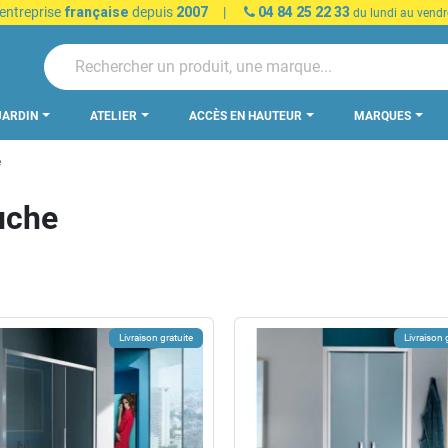
 entreprise
française
depuis
2007
|
04 84 25 22 33
du lundi au vendr
JARDIN
ATELIER
ACCÈS EN HAUTEUR
MARQUES
e
uche
Livraison gratuite
Livraison 