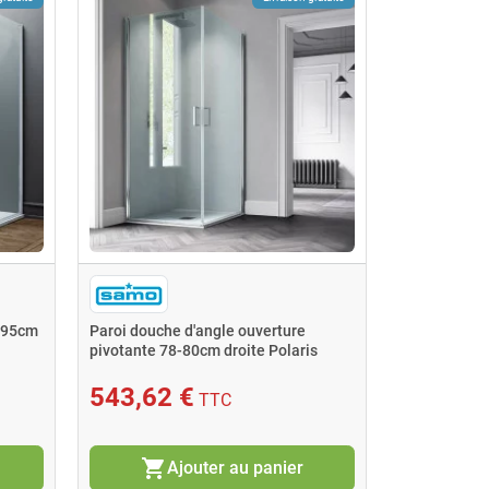
195cm
Paroi douche d'angle ouverture
pivotante 78-80cm droite Polaris
543,62 €
TTC
shopping_cart
Ajouter au panier