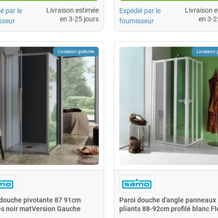
Livraison estimée
Livraison 
é par le
Expédié par le
en 3-25 jours
en 3-2
sseur
fournisseur
Livraison gratuite
Livraison 
 douche pivotante 87 91cm
Paroi douche d'angle panneaux
és noir matVersion Gauche
pliants 88-92cm profilé blanc Fl
X