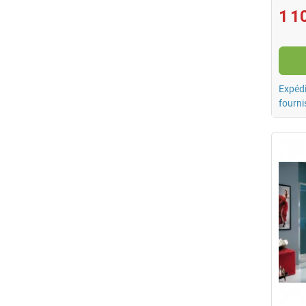
1 1
Expédi
fourni