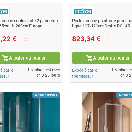
 douche coulissante 2 panneaux
Porte douche pivotante paroi fi
65cm Ht 200cm Europa
ligne 117-121cm Droite POLARI
,22 €
823,34 €
TTC
TTC
shopping_cart
shopping_cart
Ajouter au panier
Ajouter au panier
Livraison estimée
Livraison 
é par le
Expédié par le
en 3-25 jours
en 3-2
sseur
fournisseur
Livraison gratuite
Livraison 