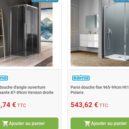
douche d'angle ouverture
Paroi douche fixe 965-99cm Ht
sante 87-89cm Version droite
Polaris
,74 €
543,62 €
TTC
TTC
shopping_cart
shopping_cart
Ajouter au panier
Ajouter au panier