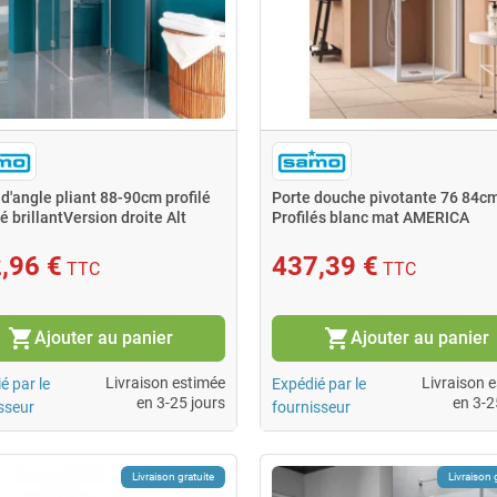
d'angle pliant 88-90cm profilé
Porte douche pivotante 76 84c
 brillantVersion droite Alt
Profilés blanc mat AMERICA
QUATTRO
,96 €
437,39 €
TTC
TTC
shopping_cart
shopping_cart
Ajouter au panier
Ajouter au panier
Livraison estimée
Livraison 
é par le
Expédié par le
en 3-25 jours
en 3-2
sseur
fournisseur
Livraison gratuite
Livraison 