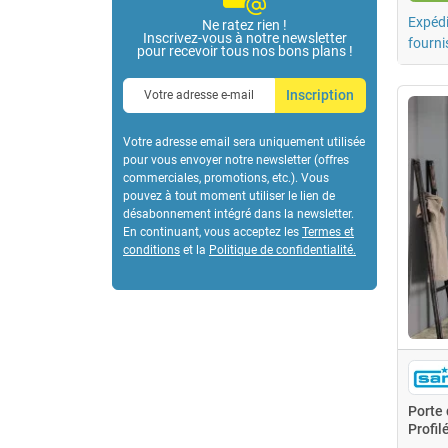
Expédi
Ne ratez rien !
Inscrivez-vous à notre newsletter
fourni
pour recevoir tous nos bons plans !
Inscription
Votre adresse email sera uniquement utilisée
pour vous envoyer notre newsletter (offres
commerciales, promotions, etc.). Vous
pouvez à tout moment utiliser le lien de
désabonnement intégré dans la newsletter.
En continuant, vous acceptez les
Termes et
conditions
et la
Politique de confidentialité
.
Porte
Profil
ACRU