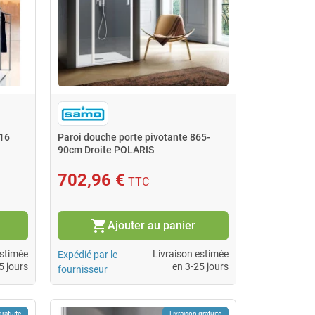
116
Paroi douche porte pivotante 865-
90cm Droite POLARIS
702,96 €
TTC
shopping_cart
Ajouter au panier
estimée
Livraison estimée
Expédié par le
5 jours
en 3-25 jours
fournisseur
gratuite
Livraison gratuite