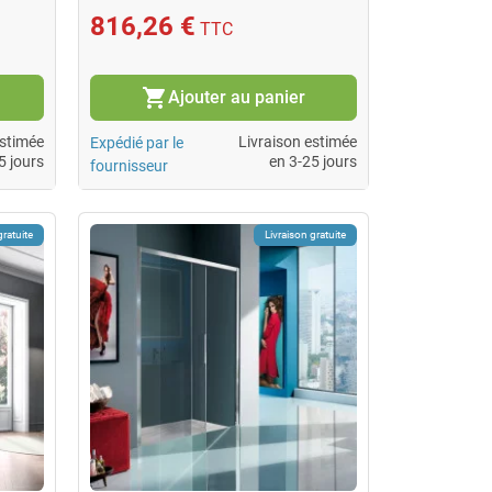
816,26 €
TTC
shopping_cart
Ajouter au panier
estimée
Livraison estimée
Expédié par le
5 jours
en 3-25 jours
fournisseur
gratuite
Livraison gratuite