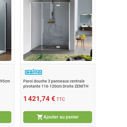
195cm
Paroi douche 3 panneaux centrale
pivotante 116-120cm Droite ZENITH
1 421,74 €
TTC
shopping_cart
Ajouter au panier