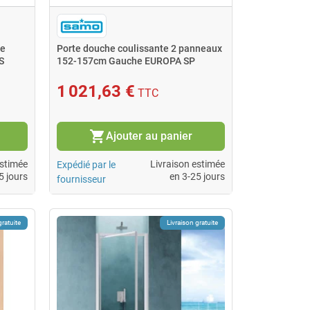
xe
Porte douche coulissante 2 panneaux
S
152-157cm Gauche EUROPA SP
1 021,63 €
TTC
shopping_cart
Ajouter au panier
estimée
Livraison estimée
Expédié par le
5 jours
en 3-25 jours
fournisseur
gratuite
Livraison gratuite