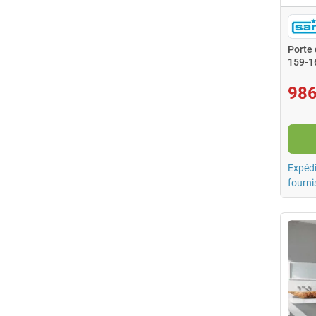
Porte
159-1
986
Expédi
fourni