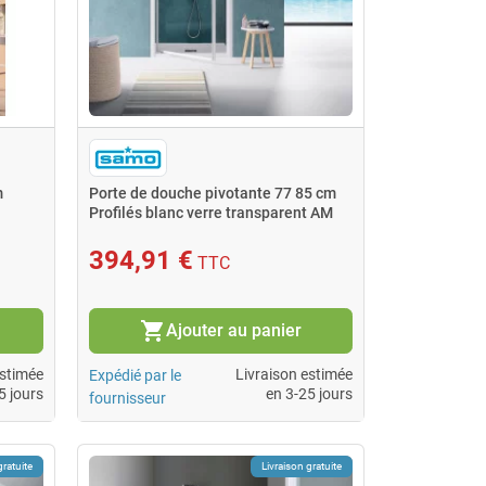
m
Porte de douche pivotante 77 85 cm
Profilés blanc verre transparent AM
394,91 €
TTC
shopping_cart
Ajouter au panier
estimée
Livraison estimée
Expédié par le
5 jours
en 3-25 jours
fournisseur
gratuite
Livraison gratuite