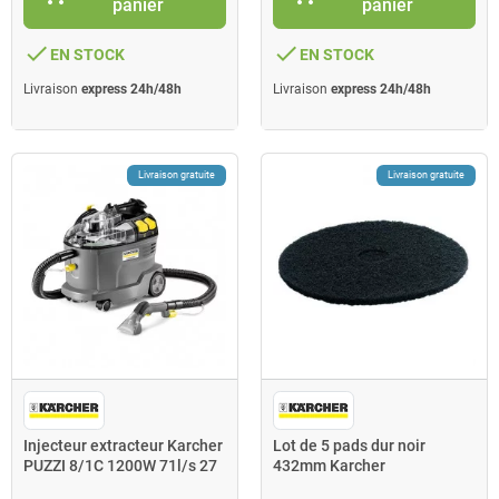
panier
panier
done
done
EN STOCK
EN STOCK
Livraison
express 24h/48h
Livraison
express 24h/48h
Livraison gratuite
Livraison gratuite
Injecteur extracteur Karcher
Lot de 5 pads dur noir
PUZZI 8/1C 1200W 71l/s 27
432mm Karcher
kPa