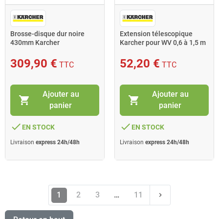
Brosse-disque dur noire
Extension télescopique
430mm Karcher
Karcher pour WV 0,6 à 1,5 m
309,90 €
52,20 €
TTC
TTC
Ajouter au
Ajouter au
shopping_cart
shopping_cart
panier
panier
done
done
EN STOCK
EN STOCK
Livraison
express 24h/48h
Livraison
express 24h/48h
Suivant
1
2
3
…
11
keyboard_arrow_right