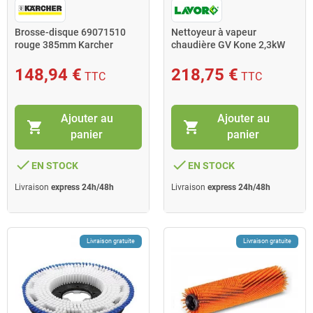
Brosse-disque 69071510
Nettoyeur à vapeur
rouge 385mm Karcher
chaudière GV Kone 2,3kW
143°C 4bar Lavor
148,94 €
218,75 €
TTC
TTC
Ajouter au
Ajouter au
shopping_cart
shopping_cart
panier
panier
done
done
EN STOCK
EN STOCK
Livraison
express 24h/48h
Livraison
express 24h/48h
Livraison gratuite
Livraison gratuite