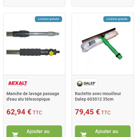
Livraison gratuite
Livraison gratuite
Manche de lavage passage
Raclette avec mouilleur
d'eau alu télescopique
Dalep 603012 35cm
2x1,20m Aexalt
62,94 €
79,45 €
TTC
TTC
Ajouter au
Ajouter au
shopping_cart
shopping_cart