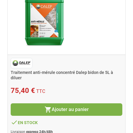
Traitement anti-mérule concentré Dalep bidon de 5L à
diluer
75,40 €
TTC
shopping_cart
Ajouter au panier
done
EN STOCK
Livraison
express 24h/48h