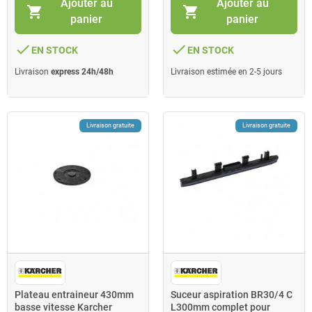
Ajouter au
Ajouter au
shopping_cart
shopping_cart
panier
panier
done
done
EN STOCK
EN STOCK
Livraison
express 24h/48h
Livraison estimée en 2-5 jours
Livraison gratuite
Livraison gratuite
Plateau entraineur 430mm
Suceur aspiration BR30/4 C
basse vitesse Karcher
L300mm complet pour