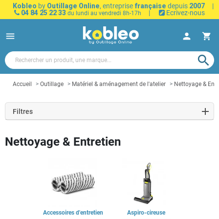
Kobleo
by
Outillage Online
, entreprise
française
depuis
2007
|
04 84 25 22 33
|
Ecrivez-nous
du lundi au vendredi 8h-17h
menu
person
shopping_cart
search
Accueil
Outillage
Matériel & aménagement de l'atelier
Nettoyage & Entr
Filtres
Nettoyage & Entretien
Accessoires d'entretien
Aspiro-cireuse