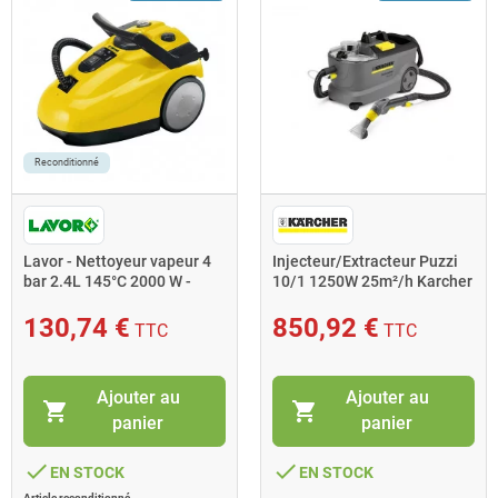
Reconditionné
Lavor - Nettoyeur vapeur 4
Injecteur/Extracteur Puzzi
bar 2.4L 145°C 2000 W -
10/1 1250W 25m²/h Karcher
Skyvap max
130,74 €
850,92 €
TTC
TTC
Ajouter au
Ajouter au
shopping_cart
shopping_cart
panier
panier
done
done
EN STOCK
EN STOCK
Article reconditionné