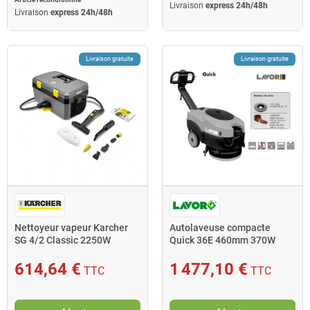
Livraison
express 24h/48h
Livraison
express 24h/48h
Livraison gratuite
Livraison gratuite
Nettoyeur vapeur Karcher
Autolaveuse compacte
SG 4/2 Classic 2250W
Quick 36E 460mm 370W
pression vapeur 4bar
1260m2/h Lavor Pro
614,64 €
1 477,10 €
TTC
TTC