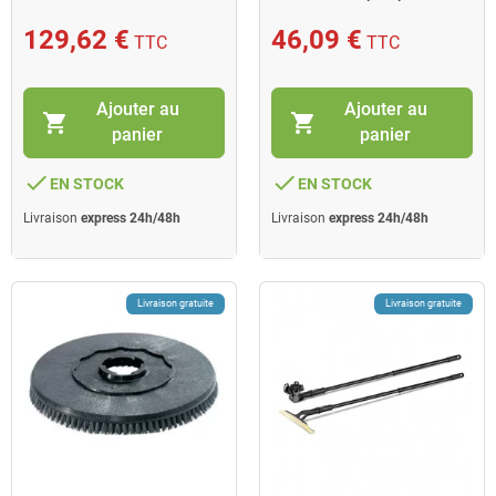
Aspiro laveuse Karcher
129,62 €
46,09 €
TTC
TTC
Ajouter au
Ajouter au
shopping_cart
shopping_cart
panier
panier
done
done
EN STOCK
EN STOCK
Livraison
express 24h/48h
Livraison
express 24h/48h
Livraison gratuite
Livraison gratuite