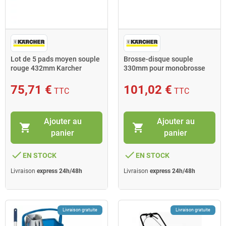
Lot de 5 pads moyen souple
Brosse-disque souple
rouge 432mm Karcher
330mm pour monobrosse
BDS 33/180 C Adv Karcher
75,71 €
101,02 €
TTC
TTC
Ajouter au
Ajouter au
shopping_cart
shopping_cart
panier
panier
done
done
EN STOCK
EN STOCK
Livraison
express 24h/48h
Livraison
express 24h/48h
Livraison gratuite
Livraison gratuite