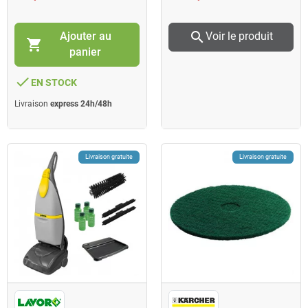
search
Ajouter au
Voir le produit
shopping_cart
panier
done
EN STOCK
Livraison
express 24h/48h
Livraison gratuite
Livraison gratuite