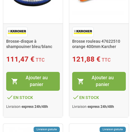
Brosse-disque à
Brosse rouleau 47622510
shampouiner bleu/blanc
orange 400mm Karcher
430mm Karcher
111,47 €
121,88 €
TTC
TTC
Ajouter au
Ajouter au
shopping_cart
shopping_cart
panier
panier
done
done
EN STOCK
EN STOCK
Livraison
express 24h/48h
Livraison
express 24h/48h
Livraison gratuite
Livraison gratuite