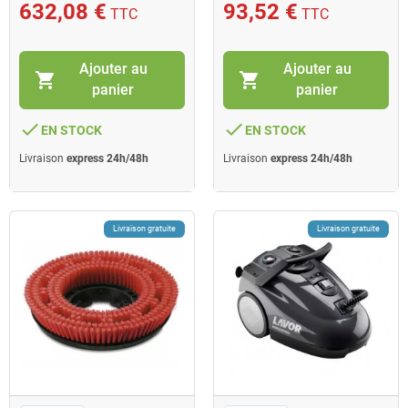
632,08 €
93,52 €
TTC
TTC
Ajouter au
Ajouter au
shopping_cart
shopping_cart
panier
panier
done
done
EN STOCK
EN STOCK
Livraison
express 24h/48h
Livraison
express 24h/48h
Livraison gratuite
Livraison gratuite