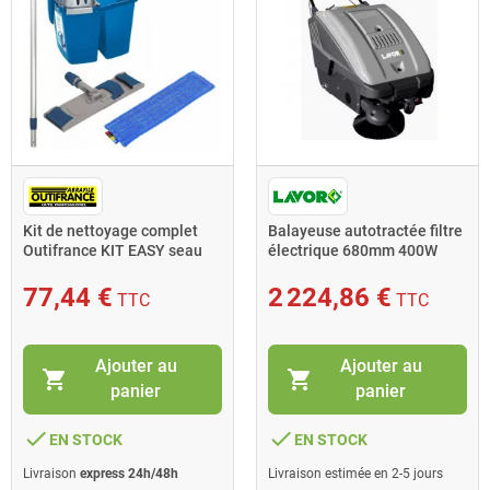
Kit de nettoyage complet
Balayeuse autotractée filtre
Outifrance KIT EASY seau
électrique 680mm 400W
double bac
SWL 700 ET
77,44 €
2 224,86 €
TTC
TTC
Ajouter au
Ajouter au
shopping_cart
shopping_cart
panier
panier
done
done
EN STOCK
EN STOCK
Livraison
express 24h/48h
Livraison estimée en 2-5 jours