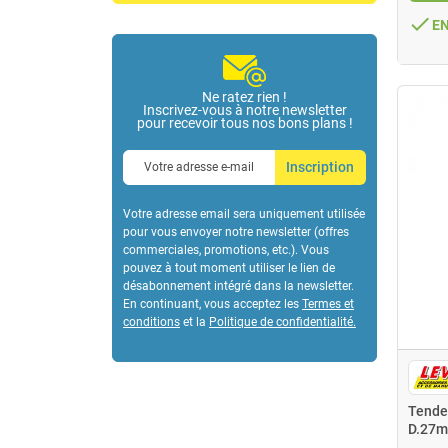
done
E
Ne ratez rien !
Inscrivez-vous à notre newsletter
pour recevoir tous nos bons plans !
Inscription
Votre adresse email sera uniquement utilisée
pour vous envoyer notre newsletter (offres
commerciales, promotions, etc.). Vous
pouvez à tout moment utiliser le lien de
désabonnement intégré dans la newsletter.
En continuant, vous acceptez les
Termes et
conditions
et la
Politique de confidentialité
.
Tendeu
D.27m