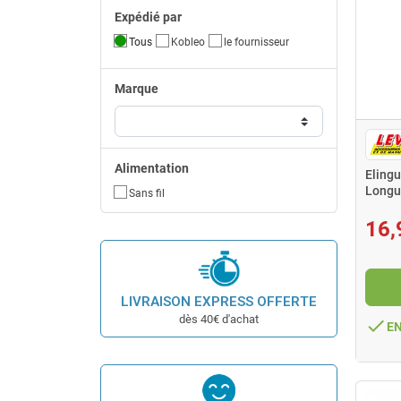
Expédié par
Tous
Kobleo
le fournisseur
Marque
Alimentation
Eling
Longu
Sans fil
16,
LIVRAISON EXPRESS OFFERTE
dès 40€ d'achat
done
E