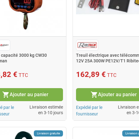
 capacité 3000 kg CW30
Treuil électrique avec téléco
man
12V 25A 300W PE12V/T1 Ribite
,82 €
162,89 €
TTC
TTC
shopping_cart
shopping_cart
Ajouter au panier
Ajouter au panier
Livraison estimée
Livraison 
é par le
Expédié par le
en 3-10 jours
en 3-1
sseur
fournisseur
Livraison gratuite
Livraison 