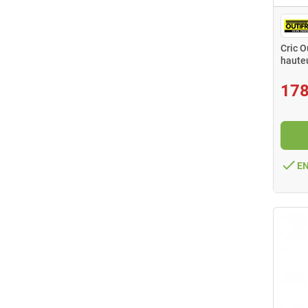
Cric O
haute
178
done
E