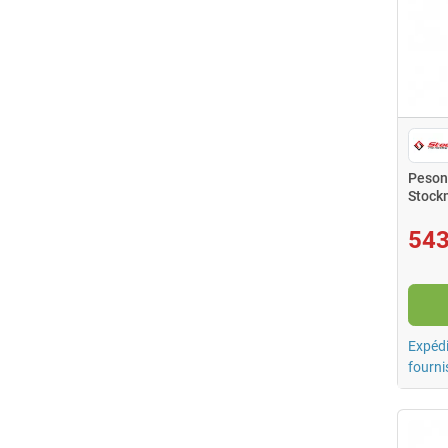
Peson
Stock
543
Expédi
fourni