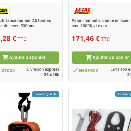
utifrance rouleur 2,5 tonnes
Palan manuel à chaîne en acier
ur de levée 530mm
cmu 1000Kg Levac
,28 €
171,46 €
TTC
TTC
shopping_cart
shopping_cart
Ajouter au panier
Ajouter au panier
done
Livraison
express
Livraison
e
N STOCK
EN STOCK
24h/48h
2
Livraison gratuite
Livraison 