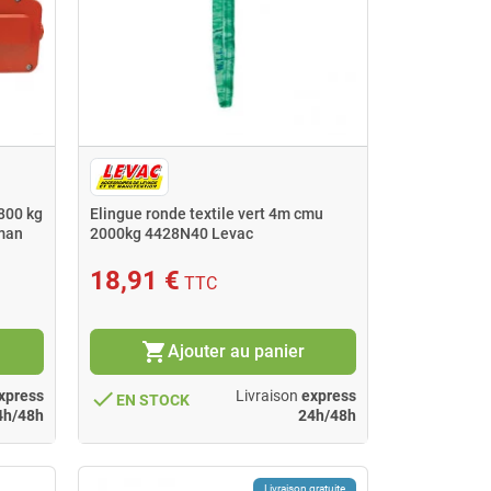
 800 kg
Elingue ronde textile vert 4m cmu
man
2000kg 4428N40 Levac
18,91 €
TTC
shopping_cart
Ajouter au panier
done
xpress
Livraison
express
EN STOCK
4h/48h
24h/48h
Livraison gratuite