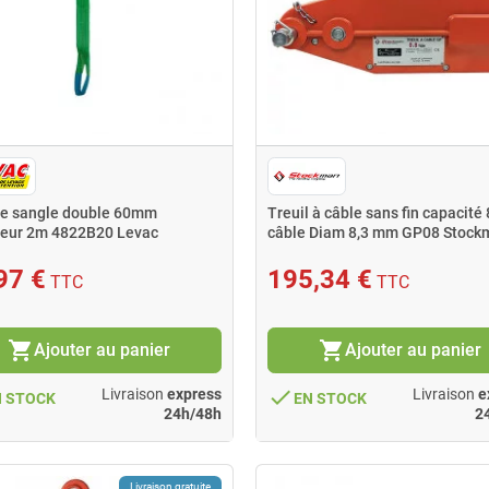
ue sangle double 60mm
Treuil à câble sans fin capacité
eur 2m 4822B20 Levac
câble Diam 8,3 mm GP08 Stock
97 €
195,34 €
TTC
TTC
shopping_cart
shopping_cart
Ajouter au panier
Ajouter au panier
done
Livraison
express
Livraison
e
N STOCK
EN STOCK
24h/48h
2
Livraison gratuite