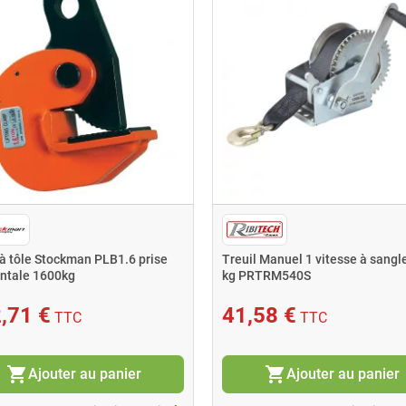
à tôle Stockman PLB1.6 prise
Treuil Manuel 1 vitesse à sangl
ontale 1600kg
kg PRTRM540S
,71 €
41,58 €
TTC
TTC
shopping_cart
shopping_cart
Ajouter au panier
Ajouter au panier