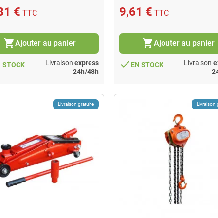
81 €
9,61 €
TTC
TTC
shopping_cart
shopping_cart
Ajouter au panier
Ajouter au panier
done
Livraison
express
Livraison
e
N STOCK
EN STOCK
24h/48h
2
Livraison gratuite
Livraison 