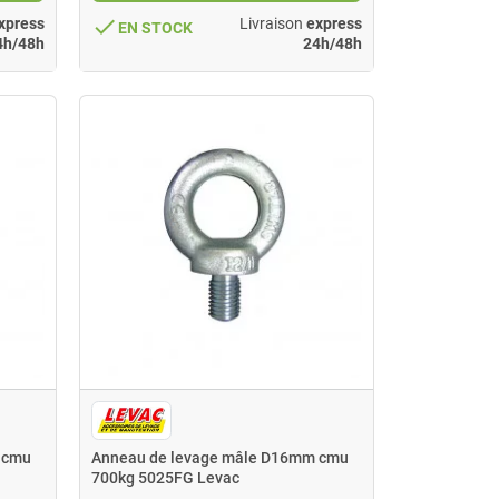
done
xpress
Livraison
express
EN STOCK
4h/48h
24h/48h
 cmu
Anneau de levage mâle D16mm cmu
700kg 5025FG Levac