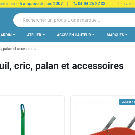
 entreprise
française
depuis
2007
|
04 84 25 22 33
du lundi au vendr
JARDIN
ATELIER
ACCÈS EN HAUTEUR
MARQUES
ic, palan et accessoires
uil, cric, palan et accessoires
Livraison 