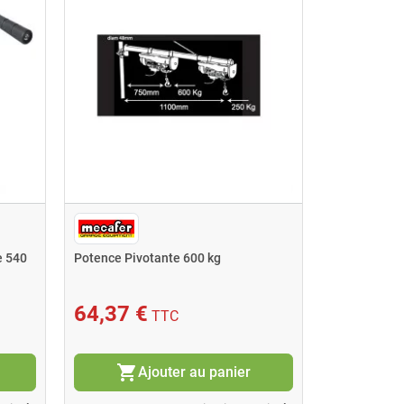
e 540
Potence Pivotante 600 kg
64,37 €
TTC
shopping_cart
Ajouter au panier