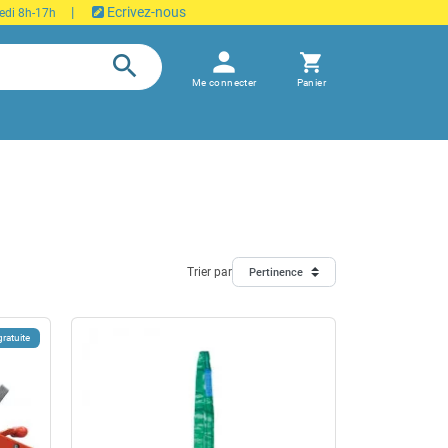
|
Ecrivez-nous
edi 8h-17h
person
search
shopping_cart
Me connecter
Panier
Trier par
Pertinence
gratuite