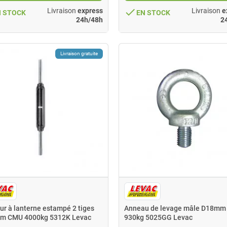
done
Livraison
express
Livraison
e
N STOCK
EN STOCK
24h/48h
2
Livraison gratuite
r à lanterne estampé 2 tiges
Anneau de levage mâle D18mm
m CMU 4000kg 5312K Levac
930kg 5025GG Levac