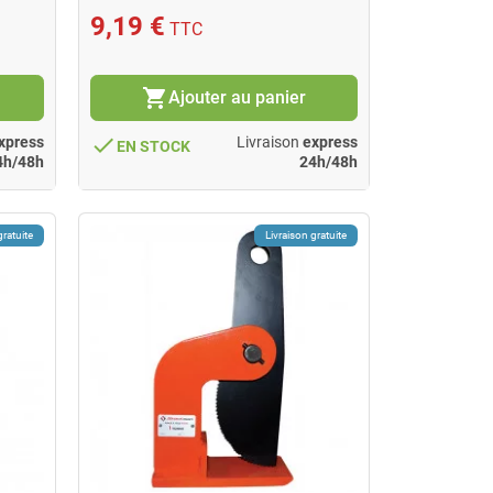
9,19 €
TTC
shopping_cart
Ajouter au panier
done
xpress
Livraison
express
EN STOCK
4h/48h
24h/48h
gratuite
Livraison gratuite