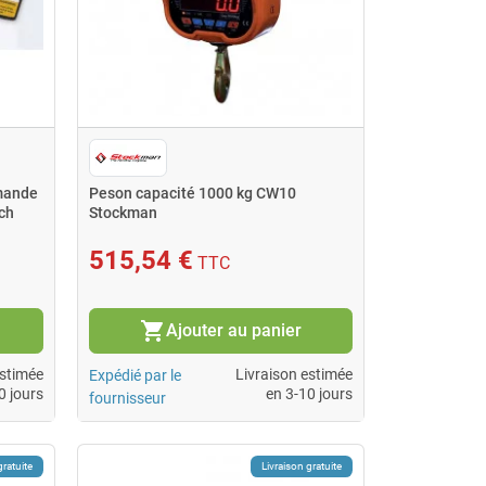
mmande
Peson capacité 1000 kg CW10
ch
Stockman
515,54 €
TTC
shopping_cart
Ajouter au panier
estimée
Livraison estimée
Expédié par le
0 jours
en 3-10 jours
fournisseur
gratuite
Livraison gratuite