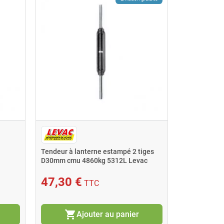
Tendeur à lanterne estampé 2 tiges
D30mm cmu 4860kg 5312L Levac
47,30 €
TTC
shopping_cart
Ajouter au panier