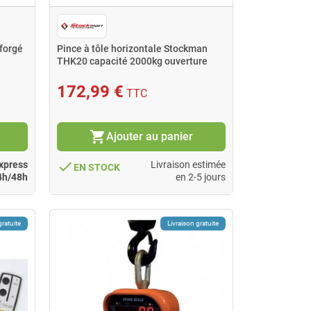
 forgé
Pince à tôle horizontale Stockman
THK20 capacité 2000kg ouverture
max 100mm
172,99 €
TTC
shopping_cart
Ajouter au panier
done
xpress
Livraison estimée
EN STOCK
4h/48h
en 2-5 jours
gratuite
Livraison gratuite