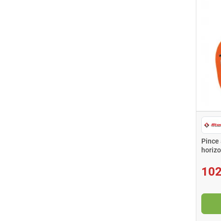
Pince 
horiz
102