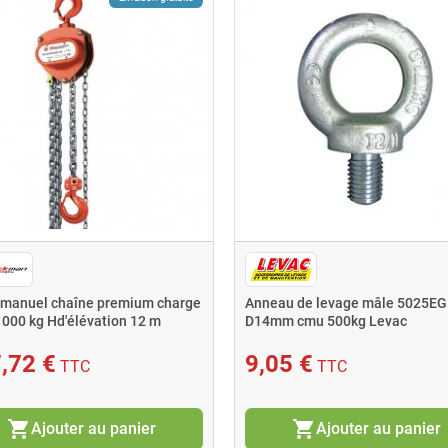
 manuel chaîne premium charge
Anneau de levage mâle 5025EG
1000 kg Hd'élévation 12 m
D14mm cmu 500kg Levac
 Stockman
,72 €
9,05 €
TTC
TTC
shopping_cart
shopping_cart
Ajouter au panier
Ajouter au panier