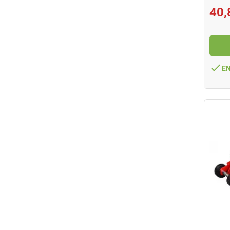
40,
done
E