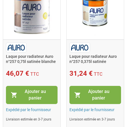
Laque pour radiateur Auro
Laque pour radiateur Auro
n°257 0,75l satinée blanche
n°257 0,375l satinée
blanche
46,07 €
31,24 €
TTC
TTC
Ajouter au
Ajouter au
shopping_cart
shopping_cart
panier
panier
Expédié par le fournisseur
Expédié par le fournisseur
Livraison estimée en 3-7 jours
Livraison estimée en 3-7 jours