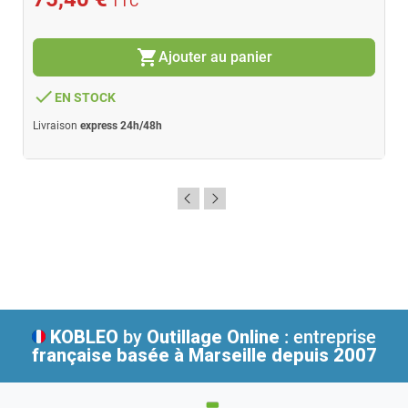
TTC
shopping_cart
Ajouter au panier
done
EN STOCK
Livraison
express 24h/48h
KOBLEO
by
Outillage Online
: entreprise
française
basée à Marseille depuis 2007