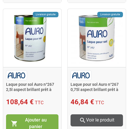
Livraison gratuite
Livraison gratuite
Laque pour sol Auro n°267
Laque pour sol Auro n°267
2,5l aspect brillant prêt à
0,75l aspect brillant prêt à
l'emploi
l'emploi
108,64 €
46,84 €
TTC
TTC
search
Ajouter au
Voir le produit
shopping_cart
panier