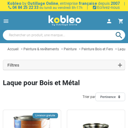
Kobleo
by
Outillage Online
, entreprise
française
depuis
2007
|
04 84 25 22 33
|
Ecrivez-nous
du lundi au vendredi 8h-17h
menu
person
shopping_cart
search
Accueil
Peinture & revêtements
Peinture
Peinture Bois et Fers
Laque 
Filtres
Laque pour Bois et Métal
Trier par
Pertinence
Livraison gratuite