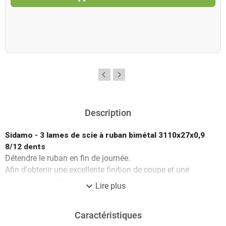
Description
Sidamo - 3 lames de scie à ruban bimétal 3110x27x0,9
8/12 dents
Détendre le ruban en fin de journée.
Afin d'obtenir une excellente finition de coupe et une
grande longévité du ruban, il est impératif de choisir la
expand_more
Lire plus
denture du ruban, d'adapter la Vitesse de descente de
l'archet et la Vitesse du moteur en fonction du profil de la
Caractéristiques
pièce à couper.