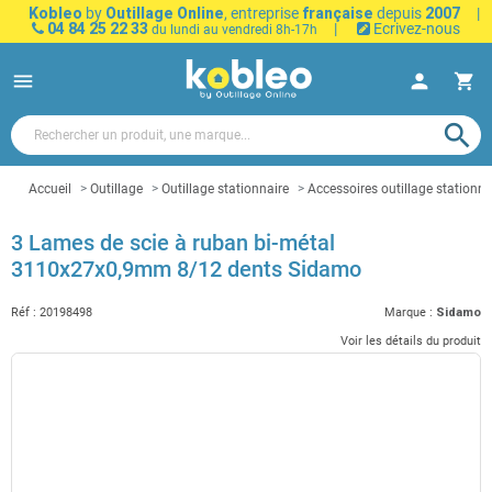
Kobleo
by
Outillage Online
, entreprise
française
depuis
2007
|
04 84 25 22 33
|
Ecrivez-nous
du lundi au vendredi 8h-17h
menu
person
shopping_cart
search
Accueil
Outillage
Outillage stationnaire
Accessoires outillage stationna
3 Lames de scie à ruban bi-métal
3110x27x0,9mm 8/12 dents Sidamo
Réf :
20198498
Marque :
Sidamo
Voir les détails du produit