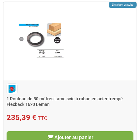
Livraison gratuite
1 Rouleau de 50 mètres Lame scie à ruban en acier trempé
Flexback 16x0 Leman
235,39 €
TTC
shopping_cart
Ajouter au panier