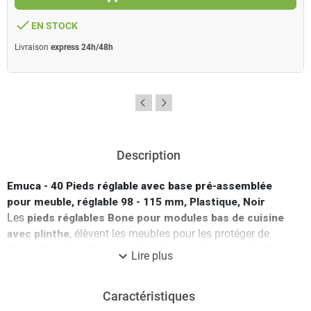
done
EN STOCK
Livraison
express 24h/48h
Description
Emuca - 40 Pieds réglable avec base pré-assemblée
pour meuble, réglable 98 - 115 mm, Plastique, Noir
Les
pieds réglables Bone pour modules bas de cuisine
avec plinthe
, élèvent les meubles pour les protéger de
l’humidité et faciliter ainsi le nettoyage. Ils sont réglables
expand_more
Lire plus
en hauteur de -5 mm à +20 mm afin de corriger une
éventuelle dénivellation du sol. Les pieds réglables Bone
Caractéristiques
offrent une
grande capacité de charge
, jusqu'à
40 kg