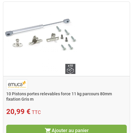
10 Pistons portes relevables force 11 kg parcours 80mm
fixation Gris m
20,99 €
TTC
shopping_cart
Ajouter au panier