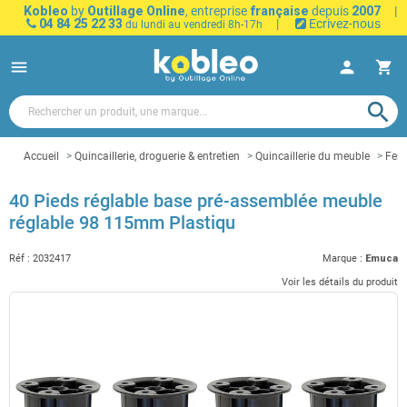
Kobleo
by
Outillage Online
, entreprise
française
depuis
2007
|
04 84 25 22 33
|
Ecrivez-nous
du lundi au vendredi 8h-17h
menu
person
shopping_cart
search
Accueil
Quincaillerie, droguerie & entretien
Quincaillerie du meuble
Ferr
40 Pieds réglable base pré-assemblée meuble
réglable 98 115mm Plastiqu
Réf :
2032417
Marque :
Emuca
Voir les détails du produit