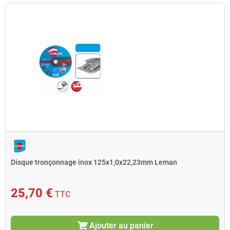
Disque tronçonnage inox 125x1,0x22,23mm Leman
25,70 €
TTC
shopping_cart
Ajouter au panier