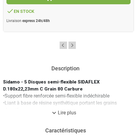
done
EN STOCK
Livraison
express 24h/48h
Description
Sidamo - 5 Disques semi-flexible SIDAFLEX
D.180x22,23mm C Grain 80 Carbure
•Support fibre renforcée semi-flexible indéchirable
•Liant à base de résine synthétique portant les grains
abrasifs
expand_more
Lire plus
•Tous travaux intensifs sur surfaces planes : polir, poncer,
surfacer, décaper
Caractéristiques
•Montage conseillé sur plateau support caoutchouc pour