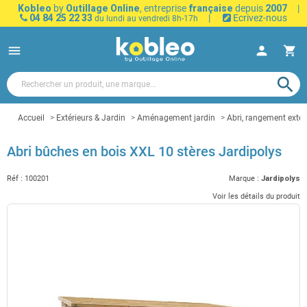
Kobleo
by
Outillage Online
, entreprise
française
depuis
2007
|
04 84 25 22 33
|
Ecrivez-nous
du lundi au vendredi 8h-17h
menu
person
shopping_cart
search
Accueil
Extérieurs & Jardin
Aménagement jardin
Abri, rangement extér
Abri bûches en bois XXL 10 stères Jardipolys
Réf :
100201
Marque :
Jardipolys
Voir les détails du produit