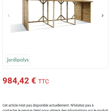
keyboard_arrow_left
keyboard_arrow_right
Précédent
Suiv
984,42 €
TTC
Cet article n'est pas disponible actuellement. N'hésitez pas à
contacter le service client pour obtenir des informations sur le produit