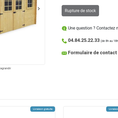
keyboard_arrow_right
Rupture de stock
Suivant
Une question ? Contactez no
04.84.25.22.33
(de 8h au 18h
Formulaire de contact
'agrandir
Livraison gratuite
Livraiso