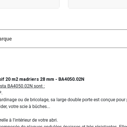
arque
assif 20 m2 madriers 28 mm - BA4050.02N
resta BA4050.02N sont :
².
jardinage ou de bricolage, sa large double porte est conçue pour
der, votre scie à bûches...
le à l'intérieur de votre abri.
t composée de plaques ondulées épaisses et très résistantes. Ell