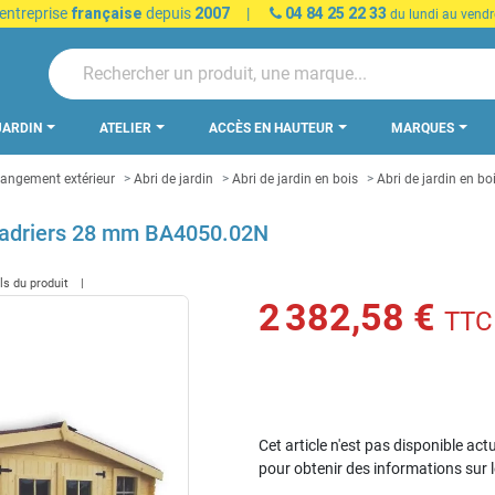
 entreprise
française
depuis
2007
|
04 84 25 22 33
du lundi au vendr
JARDIN
ATELIER
ACCÈS EN HAUTEUR
MARQUES
 rangement extérieur
Abri de jardin
Abri de jardin en bois
Abri de jardin en 
 madriers 28 mm BA4050.02N
ils du produit
2 382,58 €
TTC
Cet article n'est pas disponible act
pour obtenir des informations sur 