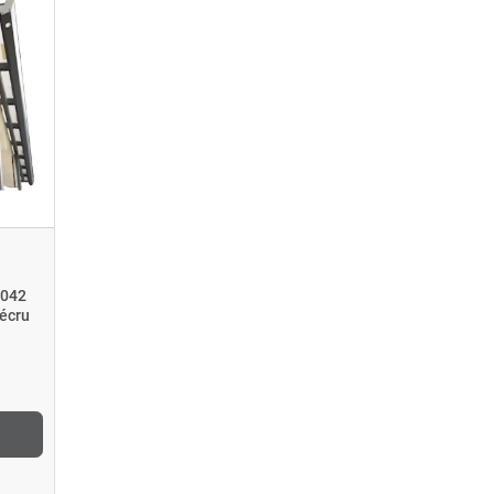
3042
écru