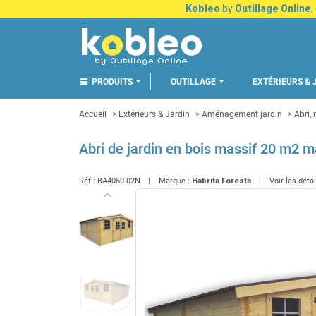
Kobleo
by
Outillage Online
,
PRODUITS
OUTILLAGE
EXTÉRIEURS & 
Accueil
Extérieurs & Jardin
Aménagement jardin
Abri,
Abri de jardin en bois massif 20 m2
Réf :
BA4050.02N
Marque :
Habrita Foresta
Voir les déta
keyboard_arrow_left
Précédent