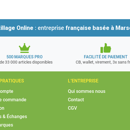
illage Online
: entreprise
française
basée à Marse
500 MARQUES PRO
FACILITÉ DE PAIEMENT
de 33 000 articles disponibles
CB, wallet, virement, 3x sans f
 PRATIQUES
L'ENTREPRISE
compte
Qui sommes nous
de commande
Contact
son
CGV
s & Échanges
arques