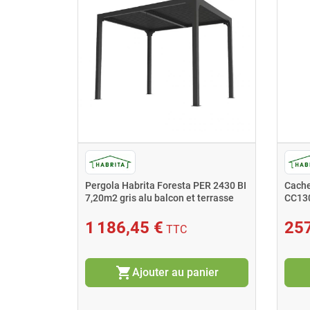
Pergola Habrita Foresta PER 2430 BI
Cache
7,20m2 gris alu balcon et terrasse
CC130
1 186,45 €
257
TTC
shopping_cart
Ajouter au panier