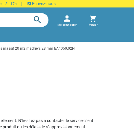
|
Ecrivez-nous
edi 8h-17h
person
search
shopping_cart
Me connecter
Panier
bois massif 20 m2 madriers 28 mm BA4050.02N
uellement. N'hésitez pas à contacter le service client
le produit ou les délais de réapprovisionnement.