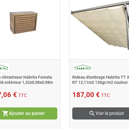
 climatiseur Habrita Foresta
Rideau d'ombrage Habrita TT 
6 extérieur 1,32x0,58x0,98m
RT 12,11m2 130gr/m2 couleur 
,06 €
187,00 €
TTC
TTC
shopping_cart
search
Ajouter au panier
Voir le produit