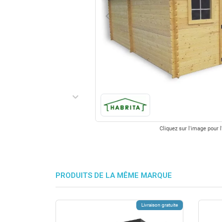
keyboard_arrow_left
Précédent
keyboard_arrow_right
Suivant
Cliquez sur l'image pour l
PRODUITS DE LA MÊME MARQUE
Livraison gratuite