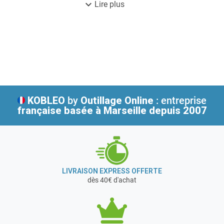
Renforts métalliques
de manière durable. En effet, les abris duramax sont
expand_more
Lire plus
Garantie 15 ans
connus pour leur longévité et leur résistance. Un jardin
anti-corrosion
bien entretenu, c est avec duramax.
KOBLEO
by
Outillage Online
: entreprise
française
basée à Marseille depuis 2007
LIVRAISON EXPRESS OFFERTE
dès 40€ d'achat