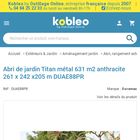
Kobleo
by
Outillage Online
, entreprise
française
depuis
2007
|
04 84 25 22 33
|
Ecrivez-nous
du lundi au vendredi 8h-17h
menu
person
shopping_cart
search
Accueil
Extérieurs & Jardin
Aménagement jardin
Abri, rangement extér
Abri de jardin Titan métal 631 m2 anthracite
261 x 242 x205 m DUAE88PR
Réf :
DUAE88PR
Marque :
Duramax
Voir les détails du produit