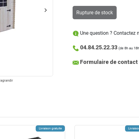
keyboard_arrow_right
Rupture de stock
Suivant
Une question ? Contactez no
04.84.25.22.33
(de 8h au 18h
Formulaire de contact
'agrandir
Livraison gratuite
Livraiso