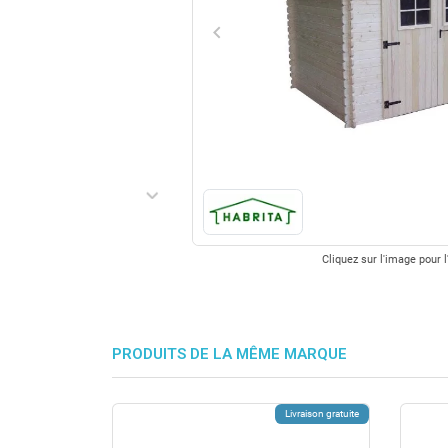
keyboard_arrow_left
Précédent
keyboard_arrow_right
Suivant
Cliquez sur l'image pour l
PRODUITS DE LA MÊME MARQUE
Livraison gratuite