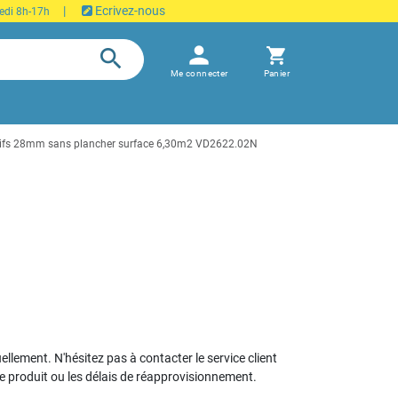
|
Ecrivez-nous
edi 8h-17h
person
search
shopping_cart
Me connecter
Panier
ifs 28mm sans plancher surface 6,30m2 VD2622.02N
uellement. N'hésitez pas à contacter le service client
le produit ou les délais de réapprovisionnement.