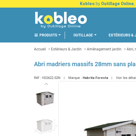
Kobleo
by
Outillage Online
,
PRODUITS
OUTILLAGE
EXTÉRIEURS & 
Accueil
Extérieurs & Jardin
Aménagement jardin
Abri,
Abri madriers massifs 28mm sans pl
Réf :
VD2622.02N
Marque :
Habrita Foresta
Voir les déta
keyboard_arrow_left
Précédent