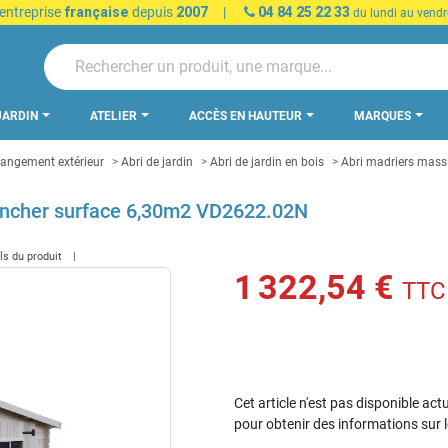
 entreprise
française
depuis
2007
|
04 84 25 22 33
du lundi au vendr
JARDIN
ATELIER
ACCÈS EN HAUTEUR
MARQUES
 rangement extérieur
Abri de jardin
Abri de jardin en bois
Abri madriers mass
ancher surface 6,30m2 VD2622.02N
ils du produit
1 322,54 €
TTC
Cet article n'est pas disponible act
pour obtenir des informations sur 