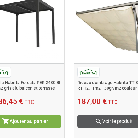
la Habrita Foresta PER 2430 BI
Rideau d'ombrage Habrita TT 
2 gris alu balcon et terrasse
RT 12,11m2 130gr/m2 couleur 
86,45 €
187,00 €
TTC
TTC
shopping_cart
search
Ajouter au panier
Voir le produit