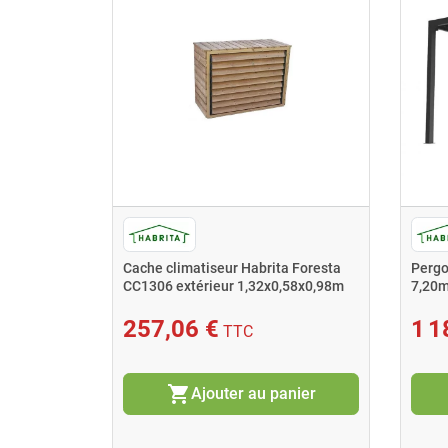
Cache climatiseur Habrita Foresta
Pergo
CC1306 extérieur 1,32x0,58x0,98m
7,20m
257,06 €
1 1
TTC
shopping_cart
Ajouter au panier