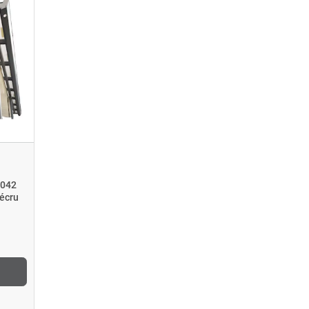
3042
écru