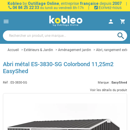
Kobleo
by
Outillage Online
, entreprise
française
depuis
2007
|
04 84 25 22 33
|
Ecrivez-nous
du lundi au vendredi 8h-17h
menu
person
shopping_cart
search
Accueil
Extérieurs & Jardin
Aménagement jardin
Abri, rangement extér
Abri métal ES-3830-SG Colorbond 11,25m2
EasyShed
Réf :
ES-3830-SG
Marque :
EasyShed
Voir les détails du produit