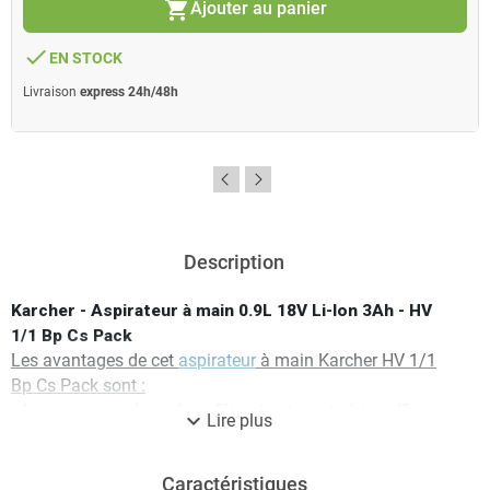
shopping_cart
Ajouter au panier
done
EN STOCK
Livraison
express 24h/48h
Description
Karcher - Aspirateur à main 0.9L 18V Li-Ion 3Ah - HV
1/1 Bp Cs Pack
Les avantages de cet
aspirateur
à main Karcher HV 1/1
Bp Cs Pack sont :
- Avec une grande surface filtrante et une turbine efficace :
expand_more
Lire plus
Performances élevées sur toutes les surfaces
- Compact, léger et flexible : Permet d'aspirer dans toutes
Caractéristiques
les directions (application à 360°)