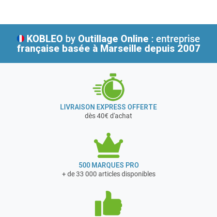
esthétique.
- Suceur fentes
- Brosse aspirante
Garantie 1 an
KOBLEO
by
Outillage Online
: entreprise
française
basée à Marseille depuis 2007
LIVRAISON EXPRESS OFFERTE
dès 40€ d'achat
500 MARQUES PRO
+ de 33 000 articles disponibles