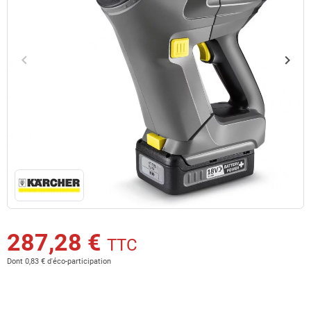
keyboard_arrow_left
keyboard_arrow_right
Précédent
Suiv
287,28 €
TTC
Dont 0,83 € d'éco-participation