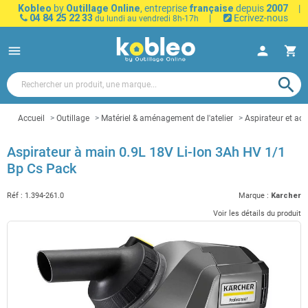
Kobleo
by
Outillage Online
, entreprise
française
depuis
2007
|
04 84 25 22 33
|
Ecrivez-nous
du lundi au vendredi 8h-17h
menu
person
shopping_cart
search
Accueil
Outillage
Matériel & aménagement de l'atelier
Aspirateur et acc
Aspirateur à main 0.9L 18V Li-Ion 3Ah HV 1/1
Bp Cs Pack
Réf :
1.394-261.0
Marque :
Karcher
Voir les détails du produit