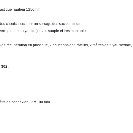
n plastique hauteur 1250mm.
andes caoutchouc pour un serrage des sacs optimum.
ec spire en polyamide), mais souple et très maniable
cs de récupération en plastique, 2 bouchons obturateurs, 2 mètres de tuyau flexible, 
P 302
t
ètre de connexion : 3 x 100 mm