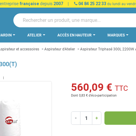
 entreprise
française
depuis
2007
|
04 84 25 22 33
du lundi au vendr
JARDIN
ATELIER
ACCÈS EN HAUTEUR
MARQUES
spirateur et accessoires
Aspirateur d'Atelier
Aspirateur Triphasé 300L 2200
300(T)
t
560,09 €
TTC
Dont 0,83 € d'éco-participation
-
+