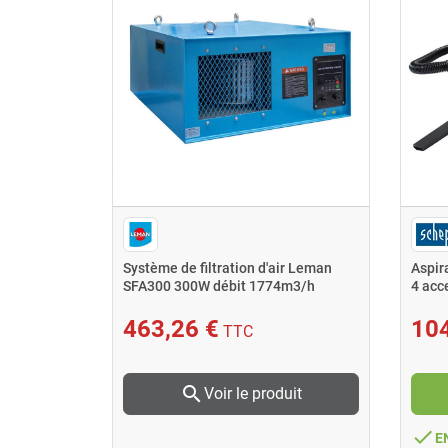
Système de filtration d'air Leman
Aspir
SFA300 300W débit 1774m3/h
4 acc
463,26 €
104
TTC
search
Voir le produit
done
E