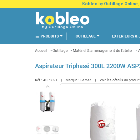
Kobleo
by
Outillage Online
,
PRODUITS
OUTILLAGE
EXTÉRIEURS & 
Accueil
Outillage
Matériel & aménagement de l'atelier
A
Aspirateur Triphasé 300L 2200W ASP
Réf :
ASP302T
Marque :
Leman
Voir les détails du produi
keyboard_arrow_left
Précédent