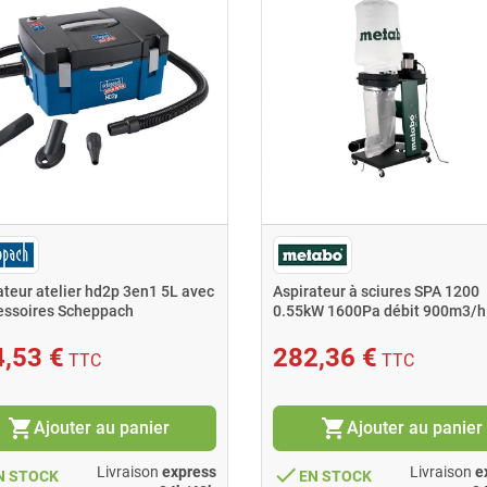
ateur atelier hd2p 3en1 5L avec
Aspirateur à sciures SPA 1200
essoires Scheppach
0.55kW 1600Pa débit 900m3/h
Metabo
,53 €
282,36 €
TTC
TTC
shopping_cart
shopping_cart
Ajouter au panier
Ajouter au panier
done
Livraison
express
Livraison
e
N STOCK
EN STOCK