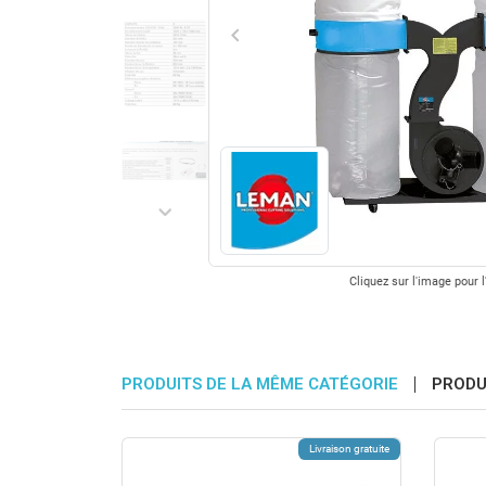
keyboard_arrow_left
Précédent
keyboard_arrow_right
Suivant
Cliquez sur l'image pour l
PRODUITS DE LA MÊME CATÉGORIE
PRODU
Livraison gratuite