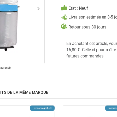
keyboard_arrow_right
État :
Neuf
Suivant
Livraison estimée en 3-5 j
Retour sous 30 jours
En achetant cet article, vo
16,80 €. Celle-ci pourra êtr
futures commandes.
'agrandir
ITS DE LA MÊME MARQUE
Livraison gratuite
Livraiso