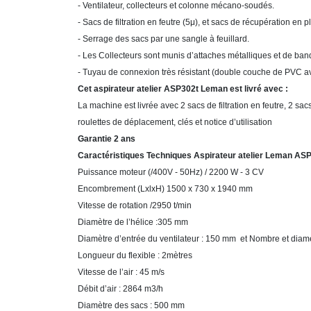
- Ventilateur, collecteurs et colonne mécano-soudés.
- Sacs de filtration en feutre (5μ), et sacs de récupération e
- Serrage des sacs par une sangle à feuillard.
- Les Collecteurs sont munis d’attaches métalliques et de b
- Tuyau de connexion très résistant (double couche de PVC av
Cet aspirateur atelier ASP302t Leman est livré avec :
La machine est livrée avec 2 sacs de filtration en feutre, 2 sa
roulettes de déplacement, clés et notice d’utilisation
Garantie 2 ans
Caractéristiques Techniques Aspirateur atelier Leman AS
Puissance moteur (/400V - 50Hz) / 2200 W - 3 CV
Encombrement (LxlxH) 1500 x 730 x 1940 mm
Vitesse de rotation /2950 t/min
Diamètre de l’hélice :305 mm
Diamètre d’entrée du ventilateur : 150 mm et Nombre et diam
Longueur du flexible : 2mètres
Vitesse de l’air : 45 m/s
Débit d’air : 2864 m3/h
Diamètre des sacs : 500 mm