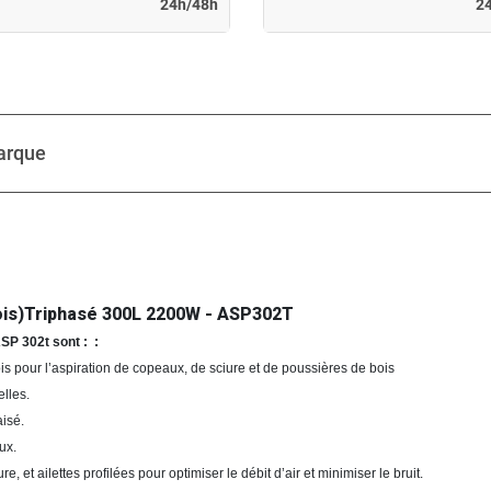
24h/48h
2
arque
bois)Triphasé 300L 2200W - ASP302T
SP 302t sont : :
is pour l’aspiration de copeaux, de sciure et de poussières de bois
lles.
isé.
ux.
, et ailettes profilées pour optimiser le débit d’air et minimiser le bruit.