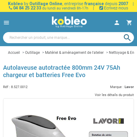
Kobleo
by
Outillage Online
, entreprise
française
depuis
2007
|
04 84 25 22 33
|
Ecrivez-nous
du lundi au vendredi 8h-17h
menu
person
shopping_cart
search
Accueil
Outillage
Matériel & aménagement de l'atelier
Nettoyage & Entr
Autolaveuse autotractée 800mm 24V 75Ah
chargeur et batteries Free Evo
Réf :
8.527.0012
Marque :
Lavor
Voir les détails du produit