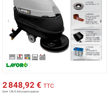
keyboard_arrow_left
keyboard_arrow_right
Précédent
Suiv
2 848,92 €
TTC
Dont 1,96 € d'éco-participation