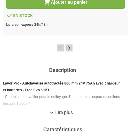
shopping_cart
Ajouter au panier
done
EN STOCK
Livraison
express 24h/48h
Description
Lavor Pro - Autolaveuse autotractée 800 mm 24V 75Ah avec chargeur
et batteries - Free Evo 50BT
- Capable de travailler pour le nettoyage d'entretien des espaces confinés
(jusqu'à 1.500 m²)
- Elles sont autolaveuses très compactes
expand_more
Lire plus
- Idéale pour le nettoyage de: salles de gym, magains de détail, magains
automobiles et soins de santé
Caractéristiques
- Panneau de contrôle avec système de sécurité présence opérateur