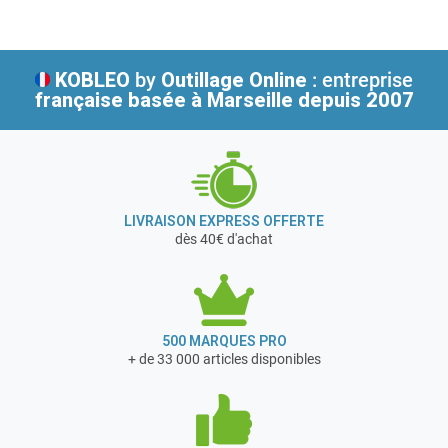
serons vous proposer des machines Lavor qualitatives à des prix
Cette marque challenge kärcher grâce à sa forte
compétitifs et avec la garantie d'un réseau S.A.V efficace.
innovation produit, une facilité d'utilisation, ainsi qu'une
qualité esthétique. Son travail est récompensé car elle
KOBLEO
by
Outillage Online
: entreprise
exporte l'essentiel de sa production dans près de 70 pays.
française
basée à Marseille depuis 2007
LIVRAISON EXPRESS OFFERTE
dès 40€ d'achat
500 MARQUES PRO
+ de 33 000 articles disponibles