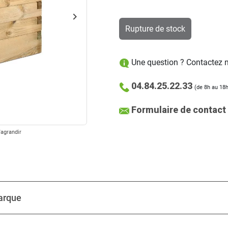
keyboard_arrow_right
Suivant
Rupture de stock
Une question ? Contactez no
04.84.25.22.33
(de 8h au 18h
Formulaire de contact
'agrandir
arque