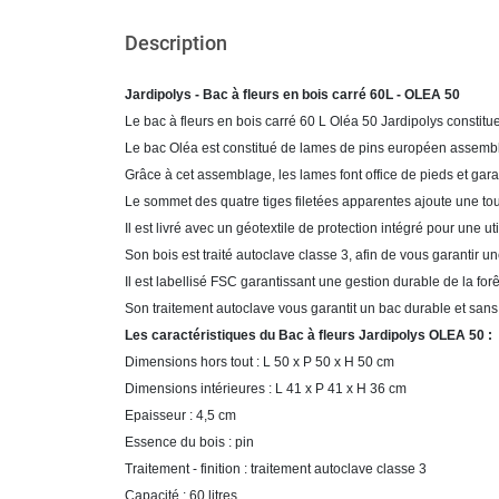
Description
Jardipolys - Bac à fleurs en bois carré 60L - OLEA 50
Le bac à fleurs en bois carré 60 L Oléa 50 Jardipolys consti
Le bac Oléa est constitué de lames de pins européen assemblée
Grâce à cet assemblage, les lames font office de pieds et gara
Le sommet des quatre tiges filetées apparentes ajoute une touc
Il est livré avec un géotextile de protection intégré pour une ut
Son bois est traité autoclave classe 3, afin de vous garantir u
Il est labellisé FSC garantissant une gestion durable de la forê
Son traitement autoclave vous garantit un bac durable et sans 
Les caractéristiques du Bac à fleurs Jardipolys OLEA 50 :
Dimensions hors tout : L 50 x P 50 x H 50 cm
Dimensions intérieures : L 41 x P 41 x H 36 cm
Epaisseur : 4,5 cm
Essence du bois : pin
Traitement - finition : traitement autoclave classe 3
Capacité : 60 litres