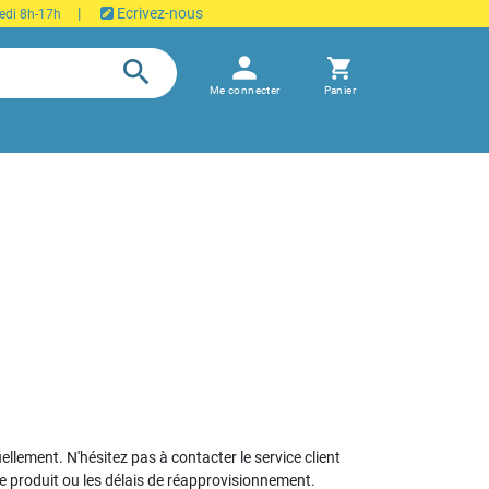
|
Ecrivez-nous
edi 8h-17h
person
search
shopping_cart
Me connecter
Panier
uellement. N'hésitez pas à contacter le service client
le produit ou les délais de réapprovisionnement.