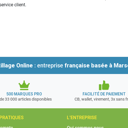
ervice client.
illage Online
: entreprise
française
basée à Marse
500 MARQUES PRO
FACILITÉ DE PAIEMENT
de 33 000 articles disponibles
CB, wallet, virement, 3x sans f
 PRATIQUES
L'ENTREPRISE
compte
Qui sommes nous