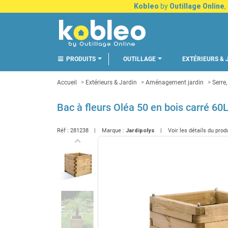
Kobleo
by
Outillage Online
,
PRODUITS
OUTILLAGE
EXTÉRIEURS & 
Accueil
Extérieurs & Jardin
Aménagement jardin
Serre,
Bac à fleurs Oléa 50 en bois carré 60
Réf :
281238
Marque :
Jardipolys
Voir les détails du prod
keyboard_arrow_left
Précédent