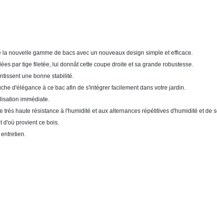
tue la nouvelle gamme de bacs avec un nouveaux design simple et efficace.
s par tige filetée, lui donnât cette coupe droite et sa grande robustesse.
ntissent une bonne stabilité.
he d'élégance à ce bac afin de s'intégrer facilement dans votre jardin.
ilisation immédiate.
ne très haute résistance à l'humidité et aux alternances répétitives d'humidité et de
t d'où provient ce bois.
entretien.