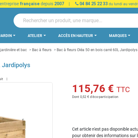
 entreprise
française
depuis
2007
|
04 84 25 22 33
du lundi au vendr
JARDIN
ATELIER
ACCÈS EN HAUTEUR
MARQUES
 jardinière et bac
Bac à fleurs
Bac à fleurs Oléa 50 en bois carré 60L Jardipolys
L Jardipolys
uit
115,76 €
TTC
Dont 0,52 € d'éco-participation
Cet article n'est pas disponible act
pour obtenir des informations sur 