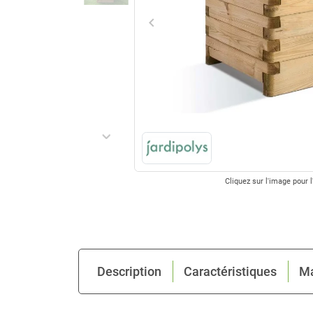
keyboard_arrow_left
Précédent
keyboard_arrow_right
Suivant
Cliquez sur l'image pour l
Description
Caractéristiques
M