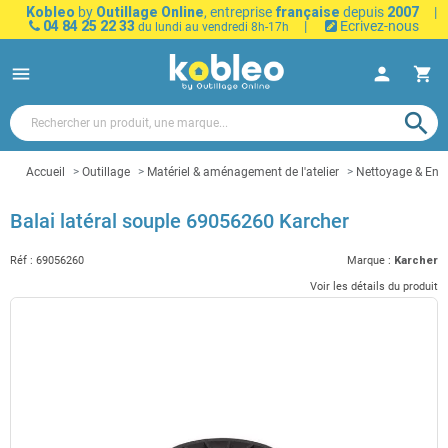
Kobleo
by
Outillage Online
, entreprise
française
depuis
2007
|
04 84 25 22 33
|
Ecrivez-nous
du lundi au vendredi 8h-17h
menu
person
shopping_cart
search
Accueil
Outillage
Matériel & aménagement de l'atelier
Nettoyage & Entr
Balai latéral souple 69056260 Karcher
Réf :
69056260
Marque :
Karcher
Voir les détails du produit