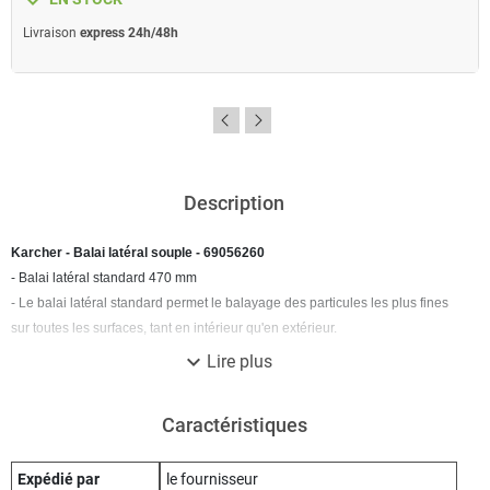
Livraison
express 24h/48h
Description
Karcher - Balai latéral souple - 69056260
- Balai latéral standard 470 mm
- Le balai latéral standard permet le balayage des particules les plus fines
sur toutes les surfaces, tant en intérieur qu'en extérieur.
expand_more
Lire plus
Caractéristiques
Expédié par
le fournisseur