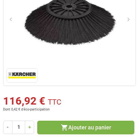
keyboard_arrow_left
keyboard_arrow_right
Précédent
Suiv
116,92 €
TTC
Dont 0,42 € d'éco-participation
shopping_cart
Ajouter au panier
-
+