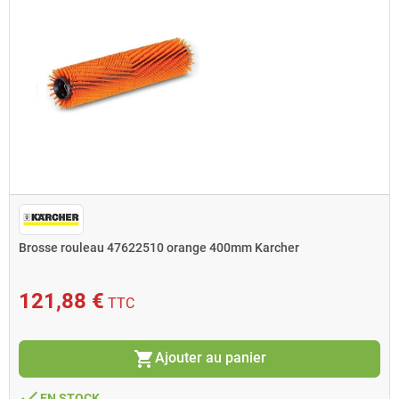
Brosse rouleau 47622510 orange 400mm Karcher
121,88 €
TTC
shopping_cart
Ajouter au panier
done
EN STOCK