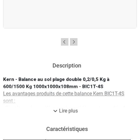
Description
Kern - Balance au sol plage double 0,2/0,5 Kg à
600/1500 Kg 1000x1000x108mm - BIC1T-4S
Les avantages produits de cette balance Kern BIC1T-4S
sont :
- Pont bascule : en tôle en acier antidérapante soudée, 4
expand_more
Lire plus
cellules de pesée acier revêtues de silicone, protection
contre la poussière et les projections d’eau IP67
Caractéristiques
- Nivellement pratique du pont bascule et accès à la boîte
de raccordement par le haut