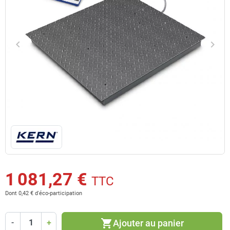
keyboard_arrow_left
keyboard_arrow_right
Précédent
Suiv
1 081,27 €
TTC
Dont 0,42 € d'éco-participation
shopping_cart
Ajouter au panier
-
+