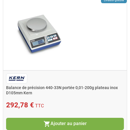
Livraison gratuite
Balance de précision 440-33N portée 0,01-200g plateau inox
D105mm Kern
292,78 €
TTC
shopping_cart
Ajouter au panier