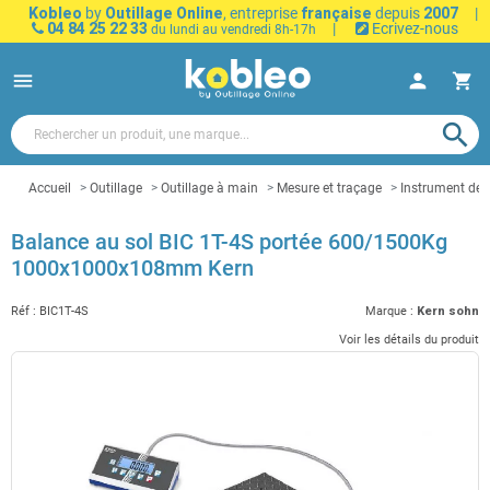
Kobleo
by
Outillage Online
, entreprise
française
depuis
2007
|
04 84 25 22 33
|
Ecrivez-nous
du lundi au vendredi 8h-17h
menu
person
shopping_cart
search
Accueil
Outillage
Outillage à main
Mesure et traçage
Instrument de
Balance au sol BIC 1T-4S portée 600/1500Kg
1000x1000x108mm Kern
Réf :
BIC1T-4S
Marque :
Kern sohn
Voir les détails du produit