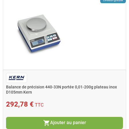
Livraison gratuite
Balance de précision 440-33N portée 0,01-200g plateau inox
D105mm Kern
292,78 €
TTC
shopping_cart
Ajouter au panier