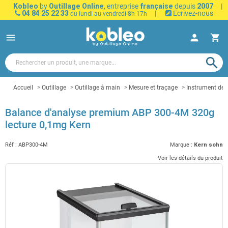
Kobleo
by
Outillage Online
, entreprise
française
depuis
2007
|
04 84 25 22 33
|
Ecrivez-nous
du lundi au vendredi 8h-17h
menu
person
shopping_cart
search
Accueil
Outillage
Outillage à main
Mesure et traçage
Instrument de
Balance d'analyse premium ABP 300-4M 320g
lecture 0,1mg Kern
Réf :
ABP300-4M
Marque :
Kern sohn
Voir les détails du produit