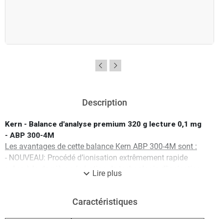
Description
Kern - Balance d'analyse premium 320 g lecture 0,1 mg
- ABP 300-4M
Les avantages de cette balance Kern ABP 300-4M sont :
- NOUVEAU: Procédé d’ionisation extrêmement rapide
grâce à la dernière génération de technologie d’ionisation
expand_more
Lire plus
KERN pour la neutralisation des charges électrostatiques
pour montage fixe sur la balance d’analyse. Manipulation
Caractéristiques
particulièrement aisée, car aucun appareil séparé n’est
plus nécessaire. Il sufift de lancer le souffleur ionisant en