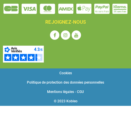
les récipients PCR, les microtubes à centrifuger, etc. se
fixent facilement et se pèsent sans problème.
Technologie de pointe Single-Cell :
• Construction du capteur d'un seul tenant
REJOIGNEZ-NOUS
• Comportement stable à la température
• Temps de stabilisation court: Valeurs de pesée stables
entre env. 2 s (Modèles avec [d] = 0,1 mg), env. 8 s
(Modèles avec [d] = 0,01 mg) en conditions de laboratoire
• Robustesse mécanique élevée
• Assurance elevée pour charge d'angle
Caractéristiques de la balance Kern ABP 300-4M :
Cookies
Portée [Max] : 320 g
Lecture [d] : 0,1 mg
Politique de protection des données personnelles
Échelon d'homologation [e] : 1 mg
Mentions légales - CGU
Charge [Min] : 10 mg
Reproductibilité : 0,1 mg
© 2023 Kobleo
Linéarité : 0,3 mg
Balance Kern ABP 300-4M livrée avec :
- Housse d'utilisation transparente
garantie 2 ans