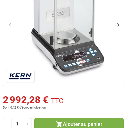
keyboard_arrow_left
keyboard_arrow_right
Précédent
Suiv
2 992,28 €
TTC
Dont 0,42 € d'éco-participation
shopping_cart
Ajouter au panier
-
+