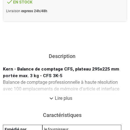
done
EN STOCK
Livraison
express 24h/48h
Description
Kern - Balance de comptage CFS, plateau 295x225 mm
portée max. 3 kg - CFS 3K-5
Balance de comptage professionnelle à haute résolution
avec 100 emplacements de mémoire d’article et interface
pour deuxième balance, résolution de comptage jusqu’à
expand_more
Lire plus
75 000 points.
· Mémoire (PLU) pour 100 articles avec texte
Caractéristiques
supplémentaire, poids de référence et poids tare, p. ex.
d'un récipient
· Comptage précis : L'optimisation automatique de
Expédié par
le fournisseur