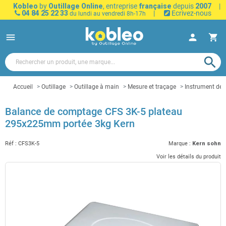
Kobleo
by
Outillage Online
, entreprise
française
depuis
2007
|
04 84 25 22 33
|
Ecrivez-nous
du lundi au vendredi 8h-17h
menu
person
shopping_cart
search
Accueil
Outillage
Outillage à main
Mesure et traçage
Instrument de
Balance de comptage CFS 3K-5 plateau
295x225mm portée 3kg Kern
Réf :
CFS3K-5
Marque :
Kern sohn
Voir les détails du produit