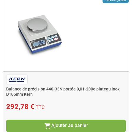
Livraison gratuite
Balance de précision 440-33N portée 0,01-200g plateau inox
D105mm Kern
292,78 €
TTC
shopping_cart
Ajouter au panier