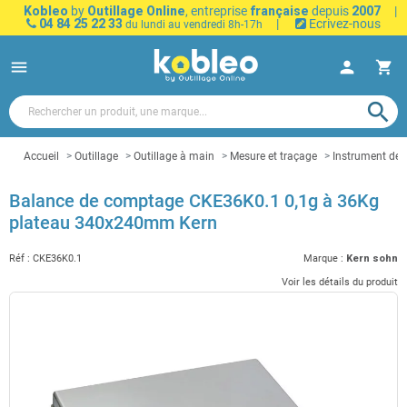
Kobleo
by
Outillage Online
, entreprise
française
depuis
2007
|
04 84 25 22 33
|
Ecrivez-nous
du lundi au vendredi 8h-17h
menu
person
shopping_cart
search
Accueil
Outillage
Outillage à main
Mesure et traçage
Instrument de
Balance de comptage CKE36K0.1 0,1g à 36Kg
plateau 340x240mm Kern
Réf :
CKE36K0.1
Marque :
Kern sohn
Voir les détails du produit