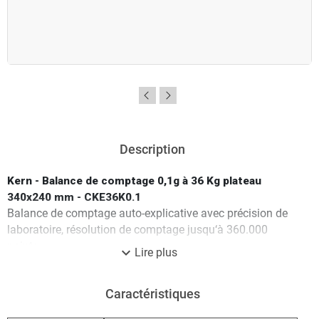
Description
Kern - Balance de comptage 0,1g à 36 Kg plateau
340x240 mm - CKE36K0.1
Balance de comptage auto-explicative avec précision de
laboratoire, résolution de comptage jusqu‘à 360.000
points.
expand_more
Lire plus
Les avantages produits de cette balance Kern CKE36K0.1
sont :
Caractéristiques
- Clavier graphique auto-explicatif, déroulement des
étapes de travail immédiatement compréhensible, même