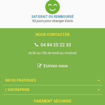
professionnel et de très grande qualité depuis + de 170
ans d’expérience.
C’est un gage de qualité et de fiabilité du matériel »
SATISFAIT OU REMBOURSÉ
30 jours pour changer d'avis
Garantie 3 ans
NOUS CONTACTER
04 84 25 22 33
de 8h au 18h de lundi au vendredi
Ecrivez-nous
INFOS PRATIQUES​
L'ENTREPRISE​
PAIEMENT SÉCURISÉ