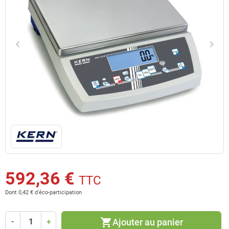
keyboard_arrow_left
keyboard_arrow_right
Précédent
Suiv
592,36 €
TTC
Dont 0,42 € d'éco-participation
shopping_cart
Ajouter au panier
-
+