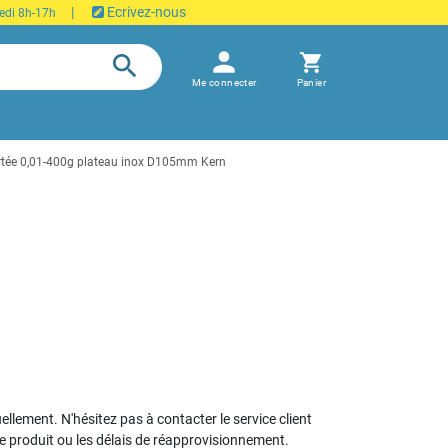
|
Ecrivez-nous
edi 8h-17h
person
search
shopping_cart
Me connecter
Panier
rtée 0,01-400g plateau inox D105mm Kern
uellement. N'hésitez pas à contacter le service client
le produit ou les délais de réapprovisionnement.