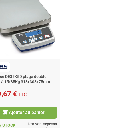
ce DE35K5D plage double
g à 15/35Kg 318x308x75mm
,67 €
TTC
shopping_cart
Ajouter au panier
Livraison
express
N STOCK