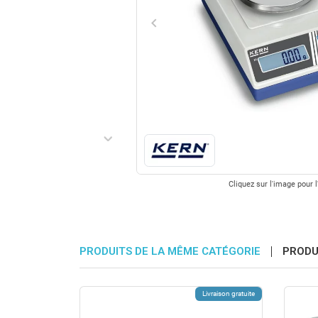
keyboard_arrow_left
Précédent
keyboard_arrow_right
Suivant
Cliquez sur l'image pour l
PRODUITS DE LA MÊME CATÉGORIE
PRODU
Livraison gratuite