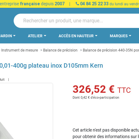
 entreprise
française
depuis
2007
|
04 84 25 22 33
du lundi au vendr
JARDIN
ATELIER
ACCÈS EN HAUTEUR
MARQUES
Instrument de mesure
Balance de précision
Balance de précision 440-35N po
 0,01-400g plateau inox D105mm Kern
duit
326,52 €
TTC
Dont 0,42 € d'éco-participation
Cet article n'est pas disponible act
pour obtenir des informations sur 