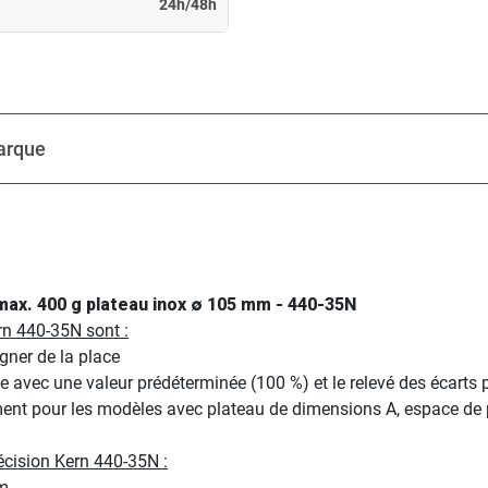
24h/48h
arque
 max. 400 g plateau inox ∅ 105 mm - 440-35N
rn 440-35N sont :
ner de la place
e avec une valeur prédéterminée (100 %) et le relevé des écarts 
ement pour les modèles avec plateau de dimensions A, espace 
écision Kern 440-35N :
mm