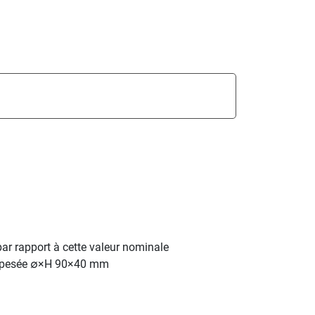
par rapport à cette valeur nominale
de pesée ∅×H 90×40 mm