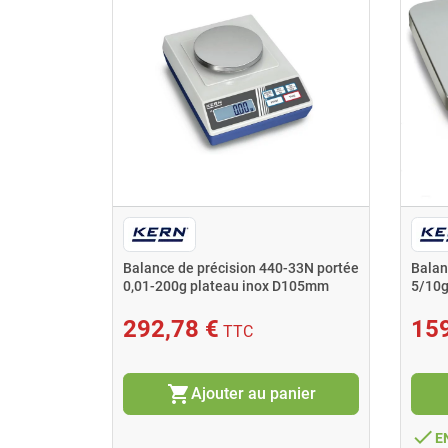
Balance de précision 440-33N portée
Balan
0,01-200g plateau inox D105mm
5/10
Kern
Kern
292,78 €
159
TTC
shopping_cart
Ajouter au panier
done
E