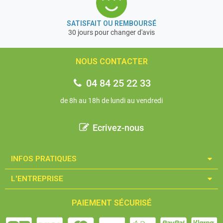
« Nous avons choisi pour matériel de pesage de précision,
la marque : Kern & Sohn qui est un fabricant allemand
professionnel et de très grande qualité depuis + de 170
SATISFAIT OU REMBOURSÉ
30 jours pour changer d'avis
ans d’expérience.
C’est un gage de qualité et de fiabilité du matériel »
NOUS CONTACTER
Garantie 3 ans
04 84 25 22 33
de 8h au 18h de lundi au vendredi
Ecrivez-nous
INFOS PRATIQUES​
L'ENTREPRISE​
PAIEMENT SÉCURISÉ