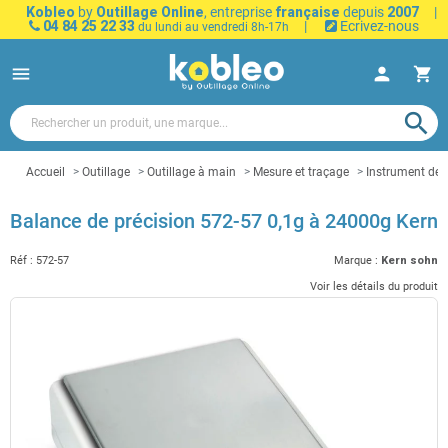
Kobleo
by
Outillage Online
, entreprise
française
depuis
2007
|
04 84 25 22 33
|
Ecrivez-nous
du lundi au vendredi 8h-17h
menu
person
shopping_cart
search
Accueil
Outillage
Outillage à main
Mesure et traçage
Instrument de
Balance de précision 572-57 0,1g à 24000g Kern
Réf :
572-57
Marque :
Kern sohn
Voir les détails du produit