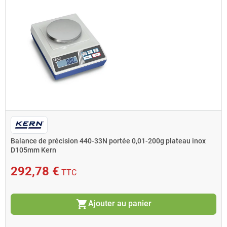
Balance de précision 440-33N portée 0,01-200g plateau inox
D105mm Kern
292,78 €
TTC
shopping_cart
Ajouter au panier