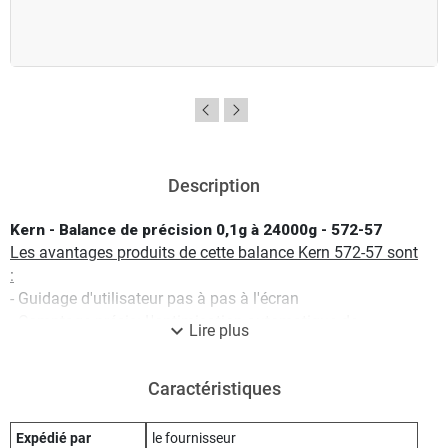
Description
Kern - Balance de précision 0,1g à 24000g - 572-57
Les avantages produits de cette balance Kern 572-57 sont
:
- Guidage d'utilisateur pas à pas à l'écran
- Comptage précis: L'optimisation automatique de
expand_more
Lire plus
référence améliore progressivement la valeur moyenne du
poids des pièces
Caractéristiques
- Déduction numérique de la tare pour un poids de
récipient connu. Utile pour les contrôles de niveaux
- Unités de pesée librement programmables, p. ex.
Expédié par
le fournisseur