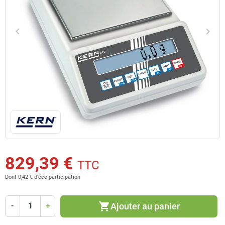
keyboard_arrow_left
keyboard_arrow_right
Précédent
Suiv
829,39 €
TTC
Dont 0,42 € d'éco-participation
shopping_cart
Ajouter au panier
-
+