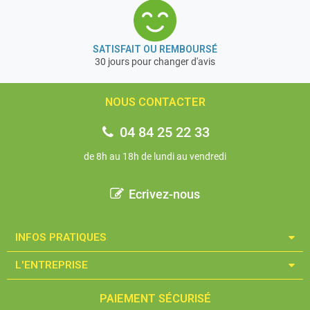
professionnel et de très grande qualité depuis + de 170
ans d’expérience.
C’est un gage de qualité et de fiabilité du matériel »
SATISFAIT OU REMBOURSÉ
30 jours pour changer d'avis
Garantie 2 ans
NOUS CONTACTER
04 84 25 22 33
de 8h au 18h de lundi au vendredi
Ecrivez-nous
INFOS PRATIQUES​
L'ENTREPRISE​
PAIEMENT SÉCURISÉ