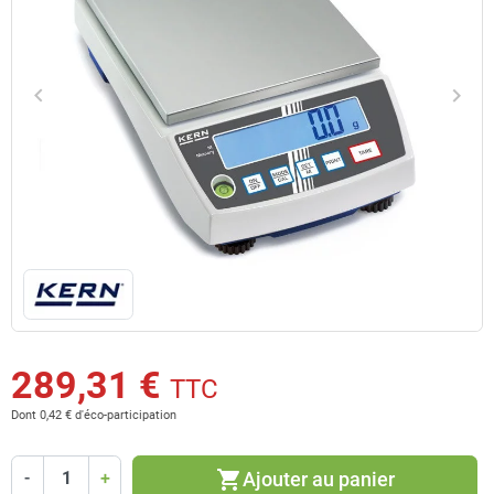
keyboard_arrow_left
keyboard_arrow_right
Précédent
Suiv
289,31 €
TTC
Dont 0,42 € d'éco-participation
shopping_cart
Ajouter au panier
-
+