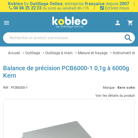
Kobleo
by
Outillage Online
, entreprise
française
depuis
2007
|
04 84 25 22 33
|
Ecrivez-nous
du lundi au vendredi 8h-17h
menu
person
shopping_cart
search
Accueil
Outillage
Outillage à main
Mesure et traçage
Instrument de
Balance de précision PCB6000-1 0,1g à 6000g
Kern
Réf :
PCB6000-1
Marque :
Kern sohn
Voir les détails du produit