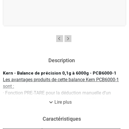
Description
Kern - Balance de précision 0,1g à 6000g - PCB6000-1
Les avantages produits de cette balance Kern PCB6000-1
sont :
· Fonction PRE-TARE pour la déduction manuelle d‘un
poids de récipient connu, utile pour les contrôles de
expand_more
Lire plus
niveaux
· Unités de pesée librement programmables, par exemple
Caractéristiques
affichage direct en longueur de fil g/m, poids de papier
g/m² etc.