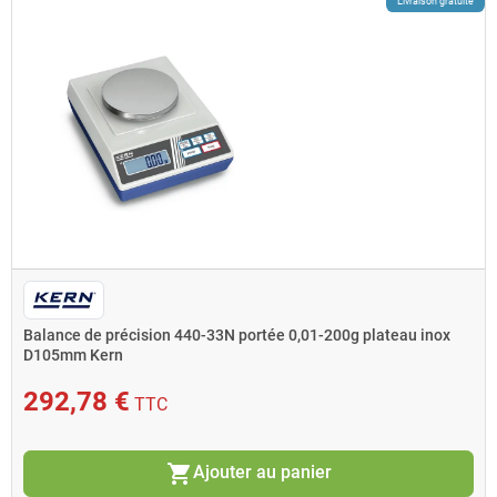
Livraison gratuite
Balance de précision 440-33N portée 0,01-200g plateau inox
D105mm Kern
292,78 €
TTC
shopping_cart
Ajouter au panier