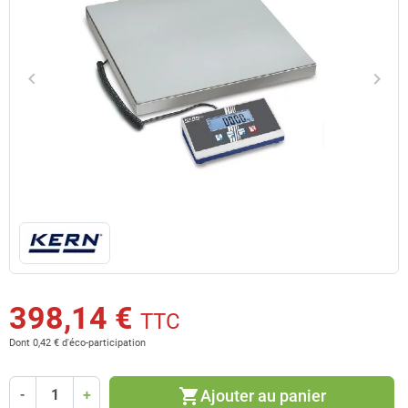
keyboard_arrow_left
keyboard_arrow_right
Précédent
Suiv
398,14 €
TTC
Dont 0,42 € d'éco-participation
shopping_cart
Ajouter au panier
-
+