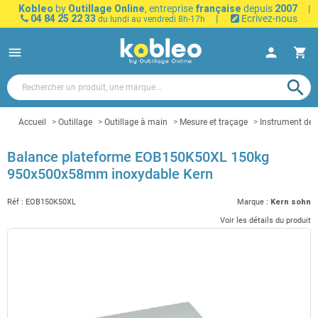
Kobleo
by
Outillage Online
, entreprise
française
depuis
2007
|
04 84 25 22 33
|
Ecrivez-nous
du lundi au vendredi 8h-17h
menu
person
shopping_cart
search
Accueil
Outillage
Outillage à main
Mesure et traçage
Instrument de
Balance plateforme EOB150K50XL 150kg
950x500x58mm inoxydable Kern
Réf :
EOB150K50XL
Marque :
Kern sohn
Voir les détails du produit