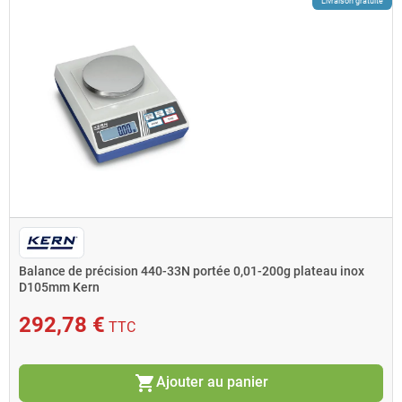
Livraison gratuite
Balance de précision 440-33N portée 0,01-200g plateau inox
D105mm Kern
292,78 €
TTC
shopping_cart
Ajouter au panier