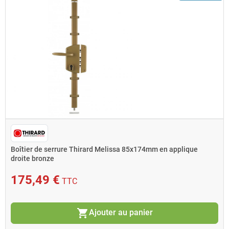
Boîtier de serrure Thirard Melissa 85x174mm en applique
droite bronze
175,49 €
TTC
shopping_cart
Ajouter au panier