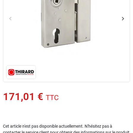
keyboard_arrow_left
keyboard_arrow_right
Précédent
Suiv
171,01 €
TTC
Cet article n'est pas disponible actuellement. N'hésitez pas à
contacter le service client pour obtenir des informations sur le produit