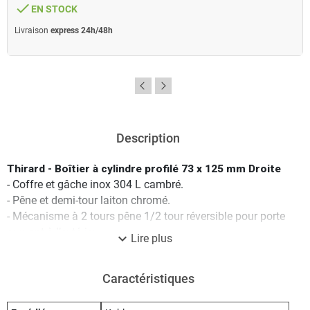
done
EN STOCK
Livraison
express 24h/48h
Description
Thirard - Boîtier à cylindre profilé 73 x 125 mm Droite
- Coffre et gâche inox 304 L cambré.
- Pêne et demi-tour laiton chromé.
- Mécanisme à 2 tours pêne 1/2 tour réversible pour porte
ouvrant à l’extérieur.
expand_more
Lire plus
- Carré 7 mm.
- Entrée de cylindre et de fouillot laiton chromé.
Caractéristiques
Caractéristiques techniques :
Finition : Inox brossé