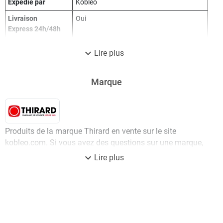
Version : Droite
Expédié par
Kobleo
Dimensions : 73 x 125 mm
Livraison
Oui
Garantie 10 ans
Express 24h/48h
expand_more
Lire plus
Marque
Produits de la marque Thirard en vente sur le site
kobleo.com. Si vous avez des questions sur une marque,
un article, une disponibilité, n'hésitez pas à contacter
expand_more
Lire plus
notre service client.