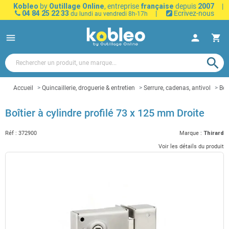
Kobleo
by
Outillage Online
, entreprise
française
depuis
2007
|
04 84 25 22 33
|
Ecrivez-nous
du lundi au vendredi 8h-17h
menu
person
shopping_cart
search
Accueil
Quincaillerie, droguerie & entretien
Serrure, cadenas, antivol
Boi
Boîtier à cylindre profilé 73 x 125 mm Droite
Réf :
372900
Marque :
Thirard
Voir les détails du produit