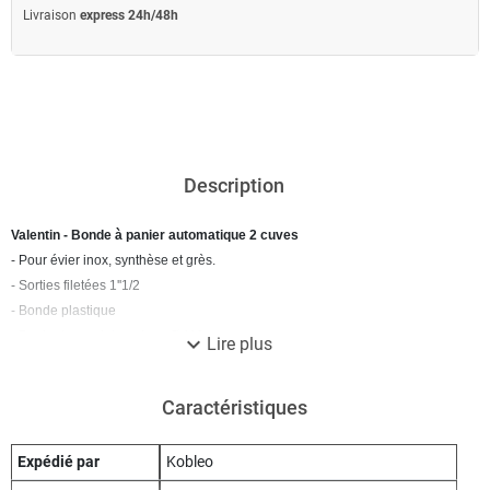
Livraison
express 24h/48h
Description
Valentin - Bonde à panier automatique 2 cuves
- Pour évier inox, synthèse et grès.
- Sorties filetées 1''1/2
- Bonde plastique
- Panier inox, plateau inox Ø 113 mm
expand_more
Lire plus
- Double commande rotative chromée
- Câble longueur 600 mm
Caractéristiques
- Clapets réglables
- Débit : 70 l/mn sous 120 mm d'eau pour les 2 bondes
Expédié par
Kobleo
- Livrée avec trop-plein
- Ø Perçage 90 mm