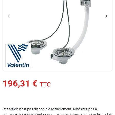
keyboard_arrow_left
keyboard_arrow_right
Précédent
Suiv
196,31 €
TTC
Cet article n'est pas disponible actuellement. N'hésitez pas à
contacter le service client pour obtenir des informations sur le produit