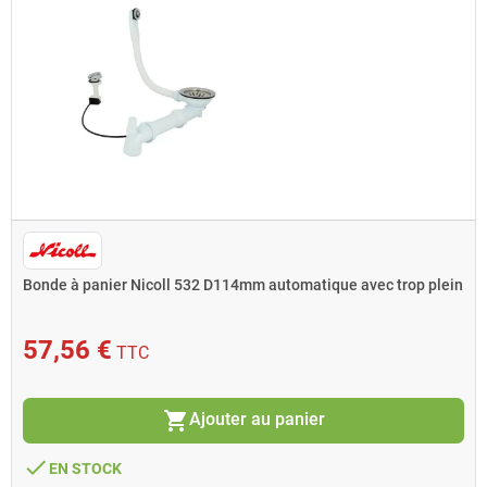
Bonde à panier Nicoll 532 D114mm automatique avec trop plein
57,56 €
TTC
shopping_cart
Ajouter au panier
done
EN STOCK