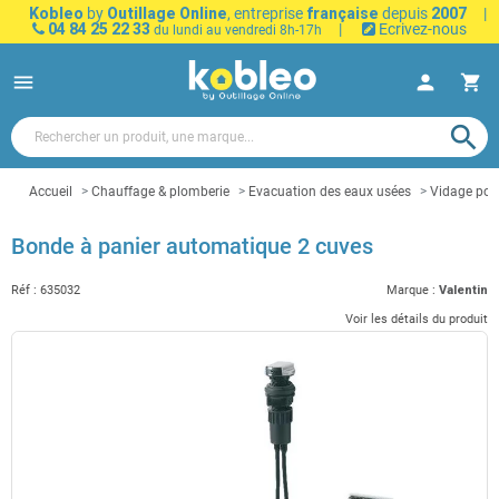
Kobleo
by
Outillage Online
, entreprise
française
depuis
2007
|
04 84 25 22 33
|
Ecrivez-nous
du lundi au vendredi 8h-17h
menu
person
shopping_cart
search
Accueil
Chauffage & plomberie
Evacuation des eaux usées
Vidage pour
Bonde à panier automatique 2 cuves
Réf :
635032
Marque :
Valentin
Voir les détails du produit