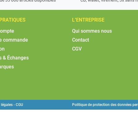
 PRATIQUES
L'ENTREPRISE
compte
Qui sommes nous
de commande
Contact
son
CGV
s & Échanges
arques
 légales - CGU
Politique de protection des données pe