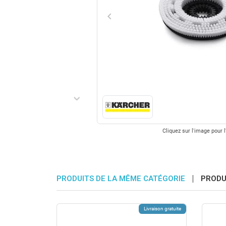
keyboard_arrow_left
Précédent
keyboard_arrow_right
Suivant
Cliquez sur l'image pour l
PRODUITS DE LA MÊME CATÉGORIE
PRODU
Livraison gratuite