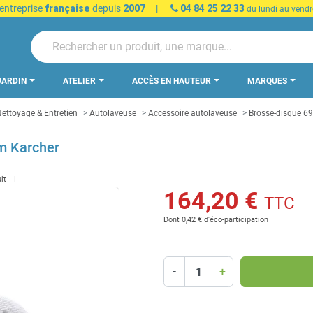
 entreprise
française
depuis
2007
|
04 84 25 22 33
du lundi au vendr
JARDIN
ATELIER
ACCÈS EN HAUTEUR
MARQUES
ettoyage & Entretien
Autolaveuse
Accessoire autolaveuse
Brosse-disque 6
m Karcher
uit
164,20 €
TTC
Dont 0,42 € d'éco-participation
-
+