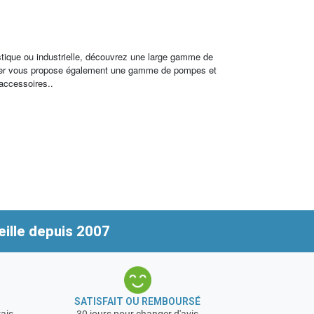
stique ou industrielle, découvrez une large gamme de
archer vous propose également une gamme de pompes et
 accessoires..
ille depuis 2007
SATISFAIT OU REMBOURSÉ
rais
30 jours pour changer d'avis