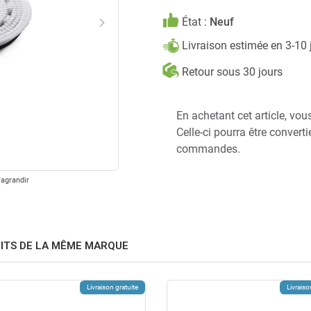
keyboard_arrow_right
État :
Neuf
Suivant
Livraison estimée en 3-10
Retour sous 30 jours
En achetant cet article, vou
Celle-ci pourra être convert
commandes.
'agrandir
ITS DE LA MÊME MARQUE
Livraison gratuite
Livraiso