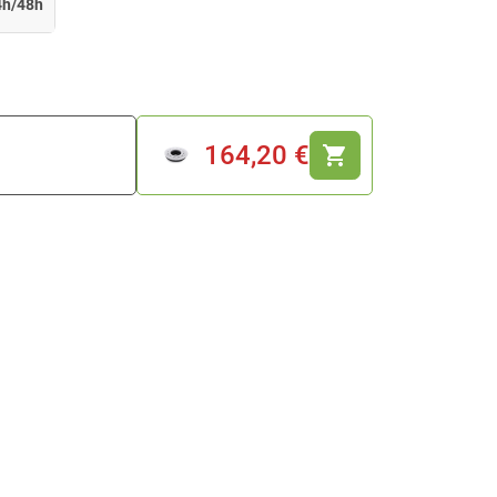
4h/48h
164,20 €
shopping_cart