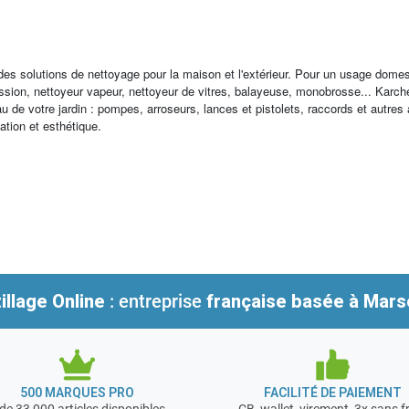
 des solutions de nettoyage pour la maison et l'extérieur. Pour un usage dome
ression, nettoyeur vapeur, nettoyeur de vitres, balayeuse, monobrosse... K
au de votre jardin : pompes, arroseurs, lances et pistolets, raccords et autres
sation et esthétique.
illage Online
: entreprise
française
basée à Marse
500 MARQUES PRO
FACILITÉ DE PAIEMENT
de 33 000 articles disponibles
CB, wallet, virement, 3x sans f