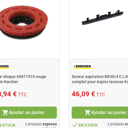
e-disque 69071510 rouge
Suceur aspiration BR30/4 C 
m Karcher
complet pour Aspiro laveuse K
,94 €
46,09 €
TTC
TTC
shopping_cart
shopping_cart
Ajouter au panier
Ajouter au panier
done
Livraison
express
Livraison
e
N STOCK
EN STOCK