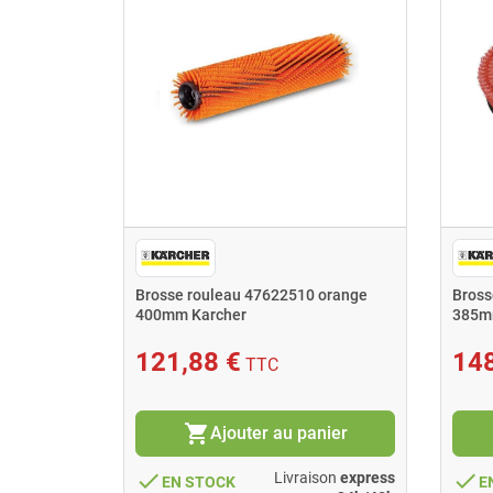
Brosse rouleau 47622510 orange
Bross
400mm Karcher
385m
121,88 €
148
TTC
shopping_cart
Ajouter au panier
done
done
Livraison
express
EN STOCK
E