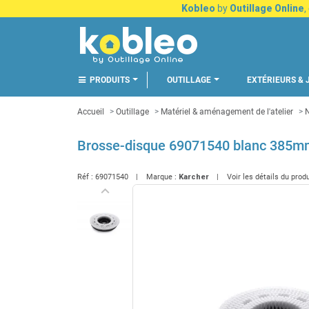
Kobleo
by
Outillage Online
,
PRODUITS
OUTILLAGE
EXTÉRIEURS & 
Accueil
Outillage
Matériel & aménagement de l'atelier
N
Brosse-disque 69071540 blanc 385m
Réf :
69071540
Marque :
Karcher
Voir les détails du prod
keyboard_arrow_left
Précédent