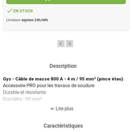
done
EN STOCK
Livraison
express 24h/48h
Description
Gys - Câble de masse 800 A - 4 m / 95 mm² (pince étau)
Accessoire PRO pour les travaux de soudure
Durable et résistante
Diamètre : 95 mm²
Longueur : 4 m
expand_more
Lire plus
Caractéristiques