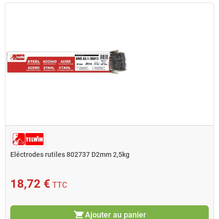
Eléctrodes rutiles 802737 D2mm 2,5kg
18,72 €
TTC
shopping_cart
Ajouter au panier