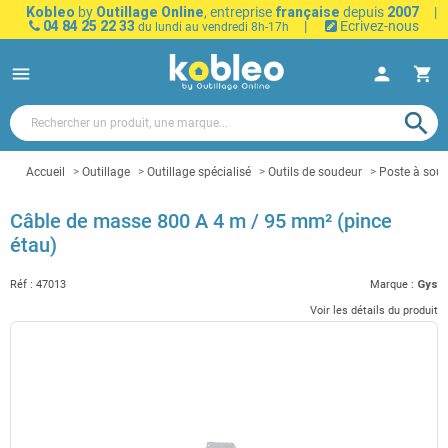
Kobleo
by
Outillage Online
, entreprise
française
depuis
2007
|
04 84 25 22 33
|
Ecrivez-nous
du lundi au vendredi 8h-17h
menu
person
shopping_cart
search
Accueil
Outillage
Outillage spécialisé
Outils de soudeur
Poste à sou
Câble de masse 800 A 4 m / 95 mm² (pince
étau)
Réf :
47013
Marque :
Gys
Voir les détails du produit