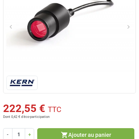
keyboard_arrow_left
keyboard_arrow_right
Précédent
Suiv
222,55 €
TTC
Dont 0,42 € d'éco-participation
shopping_cart
Ajouter au panier
-
+