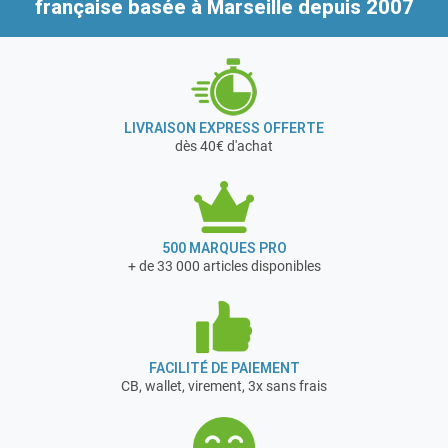
française
basée à Marseille depuis 2007
Couleur/Monochrome : Couleur
Système d‘exploitation pris en charge : Win XP, Vista, 7, 8,
10
« Nous avons choisi pour matériel de pesage de précision, la
LIVRAISON EXPRESS OFFERTE
marque : Kern & Sohn qui est un fabricant allemand
dès 40€ d'achat
professionnel et de très grande qualité depuis + de 170 ans
d’expérience. C’est un gage de qualité et de fiabilité du
matériel »
500 MARQUES PRO
+ de 33 000 articles disponibles
FACILITÉ DE PAIEMENT
CB, wallet, virement, 3x sans frais