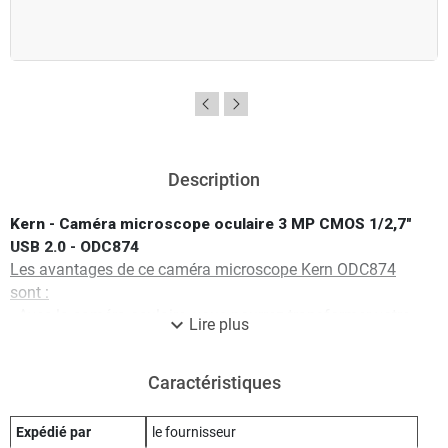
Description
Kern - Caméra microscope oculaire 3 MP CMOS 1/2,7"
USB 2.0 - ODC874
Les avantages de ce caméra microscope Kern ODC874
sont :
- Avec la caméra oculaire, vous pourrez transformer votre
expand_more
Lire plus
microscope habituel en microscope numérique en
remplaçant un oculaire de votre microscope non
Caractéristiques
numérique par une caméra oculaire oculaire et en le
raccordant à votre PC par USB
- Les appareils photo photo oculaire sont d’une utilisation
Expédié par
le fournisseur