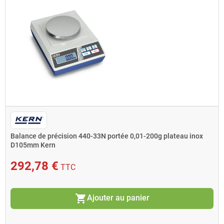
Balance de précision 440-33N portée 0,01-200g plateau inox
D105mm Kern
292,78 €
TTC
shopping_cart
Ajouter au panier