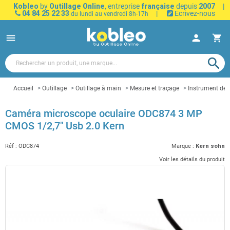
Kobleo
by
Outillage Online
, entreprise
française
depuis
2007
|
04 84 25 22 33
|
Ecrivez-nous
du lundi au vendredi 8h-17h
menu
person
shopping_cart
search
Accueil
Outillage
Outillage à main
Mesure et traçage
Instrument de
Caméra microscope oculaire ODC874 3 MP
CMOS 1/2,7" Usb 2.0 Kern
Réf :
ODC874
Marque :
Kern sohn
Voir les détails du produit