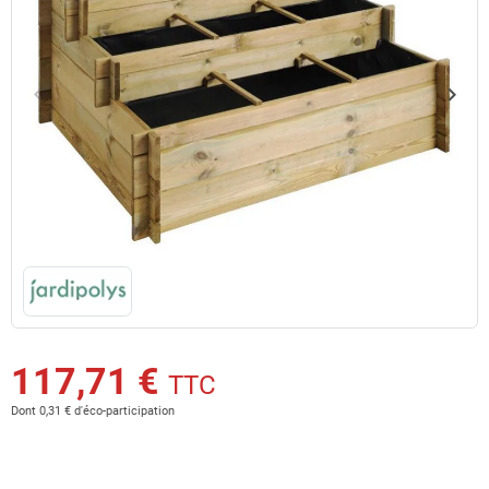
keyboard_arrow_left
keyboard_arrow_right
Précédent
Suiv
117,71 €
TTC
Dont 0,31 € d'éco-participation