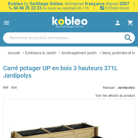
Kobleo
by
Outillage Online
, entreprise
française
depuis
2007
|
04 84 25 22 33
|
Ecrivez-nous
du lundi au vendredi 8h-17h
menu
person
shopping_cart
search
Accueil
Extérieurs & Jardin
Aménagement jardin
Serre, jardinière et ba
Carré potager UP en bois 3 hauteurs 371L
Jardipolys
Réf :
434
Marque :
Jardipolys
Voir les détails du produit