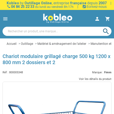
Kobleo
by
Outillage Online
, entreprise
française
depuis
2007
|
04 84 25 22 33
|
Ecrivez-nous
du lundi au vendredi 8h-17h
menu
person
shopping_cart
search
Accueil
Outillage
Matériel & aménagement de l'atelier
Manutention et t
Chariot modulaire grillagé charge 500 kg 1200 x
800 mm 2 dossiers et 2
Réf :
800005348
Marque :
Fimm
Voir les détails du produit