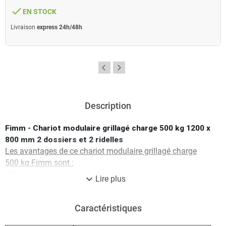
done
EN STOCK
Livraison
express 24h/48h
Description
Fimm - Chariot modulaire grillagé charge 500 kg 1200 x
800 mm 2 dossiers et 2 ridelles
Les avantages de ce chariot modulaire grillagé charge
500 kg Fimm sont :
- Chariot modulaire destiné à s'adapter en un temps
expand_more
Lire plus
record aux besoins de l'opérateur avec ses dossiers et
ridelle amovibles.
Caractéristiques
- Châssis en acier entièrement mécano soudé avec des
renforts tube sous plateau garantissant résistance et