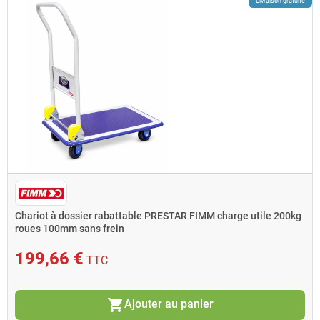
Livraison gratuite
Chariot à dossier rabattable PRESTAR FIMM charge utile 200kg
roues 100mm sans frein
199,66 €
TTC
shopping_cart
Ajouter au panier