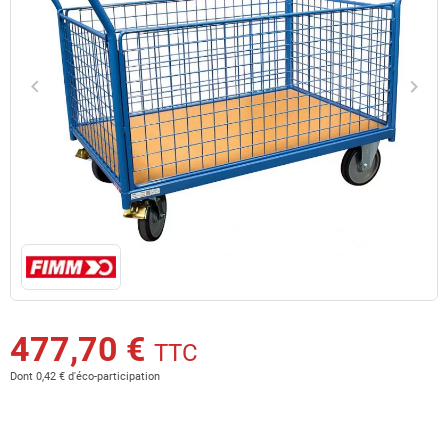
keyboard_arrow_left
keyboard_arrow_right
Précédent
Suiv
477,70 €
TTC
Dont 0,42 € d'éco-participation