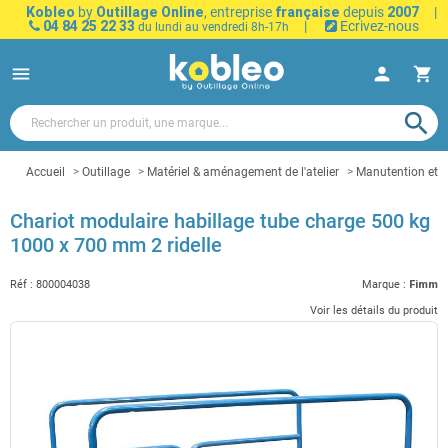
Kobleo
by
Outillage Online
, entreprise
française
depuis
2007
|
04 84 25 22 33
|
Ecrivez-nous
du lundi au vendredi 8h-17h
menu
person
shopping_cart
search
Accueil
Outillage
Matériel & aménagement de l'atelier
Manutention et t
Chariot modulaire habillage tube charge 500 kg
1000 x 700 mm 2 ridelle
Réf :
800004038
Marque :
Fimm
Voir les détails du produit