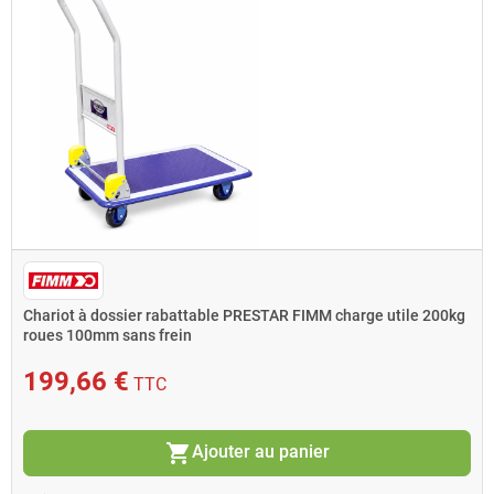
Chariot à dossier rabattable PRESTAR FIMM charge utile 200kg
roues 100mm sans frein
199,66 €
TTC
shopping_cart
Ajouter au panier