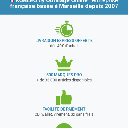
KOBLEO
by
Outillage Online
: entreprise
Habillage : Tube
française
basée à Marseille depuis 2007
Composition : 2 ridelles
Dimensions plateaux : 1000 x 700 mm
Hauteur ridelles : 750 mm
Dimensions hors tout : 1056 x 697 x 1018 mm
Ø roues : 200 mm
LIVRAISON EXPRESS OFFERTE
Poids : 29 kg
dès 40€ d'achat
Garantie 10 ans
500 MARQUES PRO
+ de 33 000 articles disponibles
FACILITÉ DE PAIEMENT
CB, wallet, virement, 3x sans frais