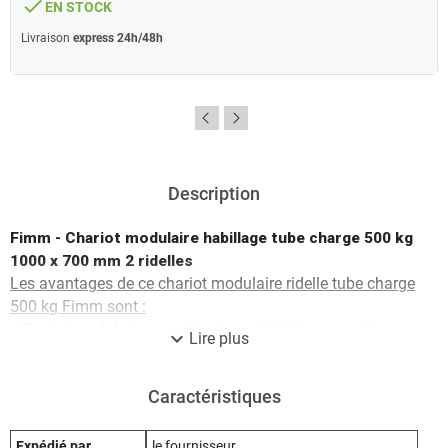
done
EN STOCK
Livraison
express 24h/48h
Description
Fimm - Chariot modulaire habillage tube charge 500 kg
1000 x 700 mm 2 ridelles
Les avantages de ce chariot modulaire ridelle tube charge
500 kg Fimm sont :
- Chariot modulaire avec dossiers et ridelles amovibles
expand_more
Lire plus
(suivant modèle) en fonction des besoins de l'utilisateur.
- Construction robuste en tube carré de 30 x 30 mm.
Caractéristiques
- Plateau en bois médium épaisseur 16 mm, ne se fend
pas, n’éclate pas.
- Plateau encastré dans le châssis pour le protéger des
Expédié par
le fournisseur