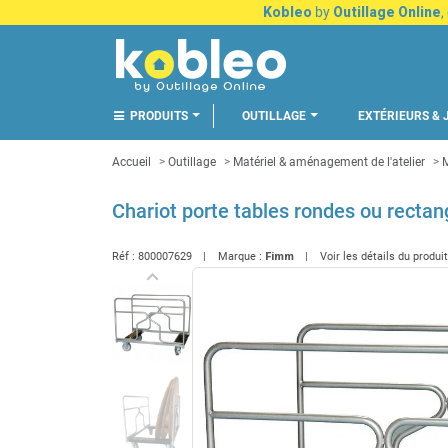
Kobleo
by
Outillage Online
,
PRODUITS
OUTILLAGE
EXTÉRIEURS & 
Accueil
Outillage
Matériel & aménagement de l'atelier
M
Chariot porte tables rondes ou rect
Réf :
800007629
Marque :
Fimm
Voir les détails du produi
keyboard_arrow_left
Précédent