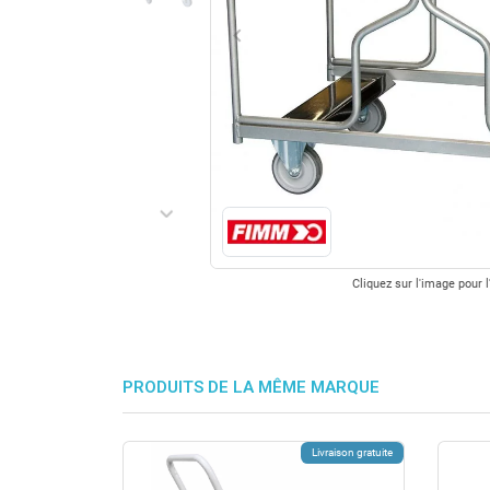
keyboard_arrow_left
Précédent
keyboard_arrow_right
Suivant
Cliquez sur l'image pour l
PRODUITS DE LA MÊME MARQUE
Livraison gratuite