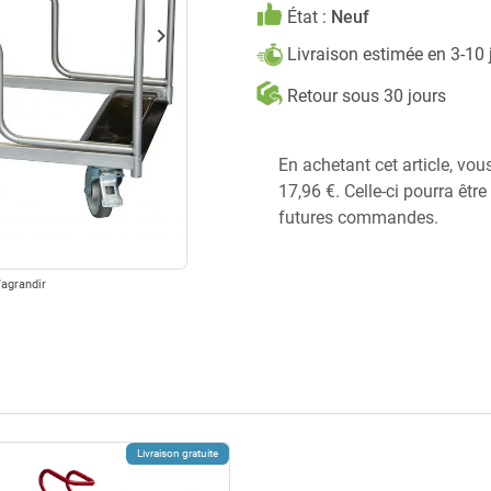
État :
Neuf
keyboard_arrow_right
Suivant
Livraison estimée en 3-10
Retour sous 30 jours
En achetant cet article, vo
17,96 €. Celle-ci pourra êtr
futures commandes.
'agrandir
Livraison gratuite