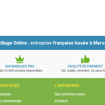
illage Online
: entreprise
française
basée à Marse
500 MARQUES PRO
FACILITÉ DE PAIEMENT
de 33 000 articles disponibles
CB, wallet, virement, 3x sans f
 PRATIQUES
L'ENTREPRISE
compte
Qui sommes nous
de commande
Contact