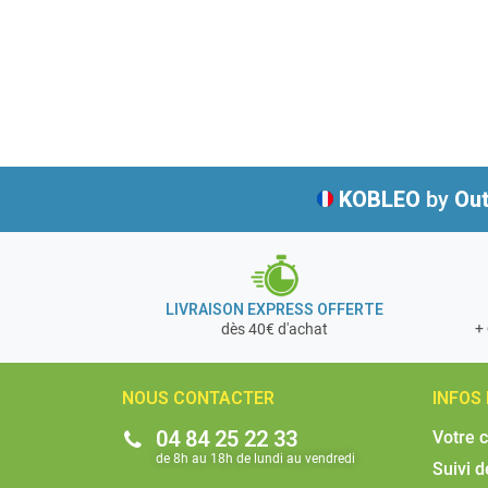
KOBLEO
by
Out
LIVRAISON EXPRESS OFFERTE
+ 
dès 40€ d'achat
NOUS CONTACTER
INFOS
04 84 25 22 33
Votre 
de 8h au 18h de lundi au vendredi​
Suivi 