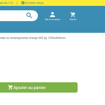
|
Ecrivez-nous
edi 8h-17h
person
search
shopping_cart
Me connecter
Panier
rondes ou rectangulaires charge 300 kg 1200x800mm
shopping_cart
Ajouter au panier