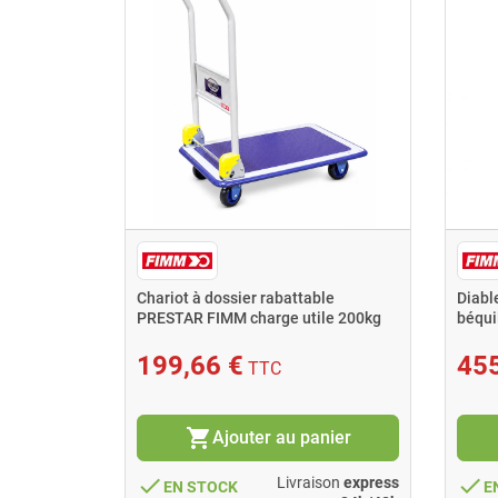
Chariot à dossier rabattable
Diabl
PRESTAR FIMM charge utile 200kg
béqui
roues 100mm sans frein
199,66 €
455
TTC
shopping_cart
Ajouter au panier
done
done
Livraison
express
EN STOCK
E