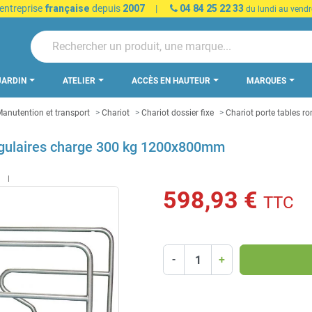
 entreprise
française
depuis
2007
|
04 84 25 22 33
du lundi au vendr
JARDIN
ATELIER
ACCÈS EN HAUTEUR
MARQUES
anutention et transport
Chariot
Chariot dossier fixe
Chariot porte tables 
angulaires charge 300 kg 1200x800mm
t
598,93 €
TTC
-
+