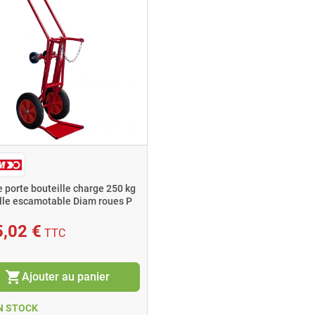
e porte bouteille charge 250 kg
lle escamotable Diam roues P
,02 €
TTC
shopping_cart
Ajouter au panier
N STOCK