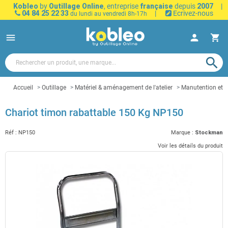
Kobleo
by
Outillage Online
, entreprise
française
depuis
2007
|
04 84 25 22 33
|
Ecrivez-nous
du lundi au vendredi 8h-17h
menu
person
shopping_cart
search
Accueil
Outillage
Matériel & aménagement de l'atelier
Manutention et t
Chariot timon rabattable 150 Kg NP150
Réf :
NP150
Marque :
Stockman
Voir les détails du produit