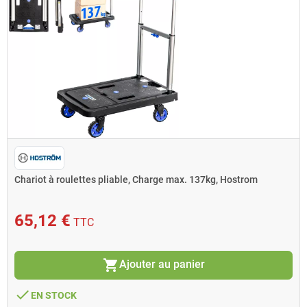
Chariot à roulettes pliable, Charge max. 137kg, Hostrom
65,12 €
TTC
shopping_cart
Ajouter au panier
done
EN STOCK