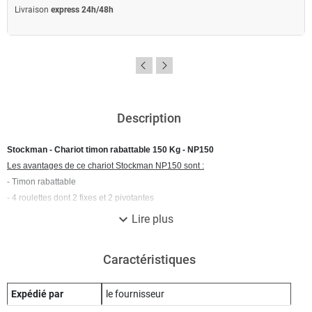
Livraison
express 24h/48h
Description
Stockman - Chariot timon rabattable 150 Kg - NP150
Les avantages de ce chariot Stockman NP150 sont :
- Timon rabattable
- 4 roulettes dont 2 fixes et 2 pivotantes
Les caractéristiques techniques du chariot Stockman NP150 :
expand_more
Lire plus
Capacité : 150 Kg
Dimensions plateforme : 750 x 480 mm
Caractéristiques
Diamètre roues : 100 mm
Hauteur timon : 890 mm
Expédié par
le fournisseur
Poids : 9,9 Kg
garantie 2 ans