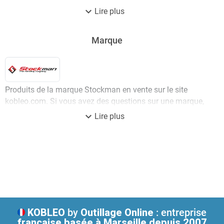
expand_more
Lire plus
Marque
Produits de la marque Stockman en vente sur le site
kobleo.com. Si vous avez des questions sur une marque,
un article, une disponibilité, n'hésitez pas à contacter
expand_more
Lire plus
notre service client.
KOBLEO
by
Outillage Online
: entreprise
française
basée à Marseille depuis 2007